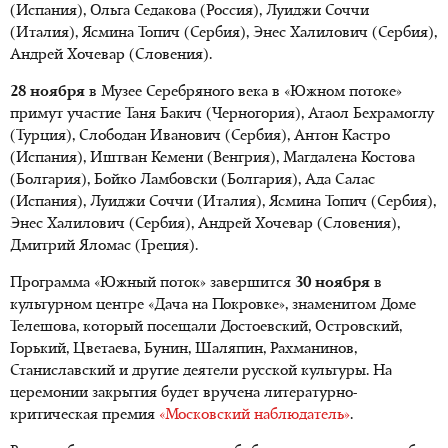
(Испания), Ольга Седакова (Россия), Луиджи Соччи
(Италия), Ясмина Топич (Сербия), Энес Халилович (Сербия),
Андрей Хочевар (Словения).
28 ноября
в Музее Серебряного века в «Южном потоке»
примут участие Таня Бакич (Черногория), Атаол Бехрамоглу
(Турция), Слободан Иванович (Сербия), Антон Кастро
(Испания), Иштван Кемени (Венгрия), Магдалена Костова
(Болгария), Бойко Ламбовски (Болгария), Ада Салас
(Испания), Луиджи Соччи (Италия), Ясмина Топич (Сербия),
Энес Халилович (Сербия), Андрей Хочевар (Словения),
Дмитрий Яломас (Греция).
Программа «Южный поток» завершится
30 ноября
в
культурном центре «Дача на Покровке», знаменитом Доме
Телешова, который посещали Достоевский, Островский,
Горький, Цветаева, Бунин, Шаляпин, Рахманинов,
Станиславский и другие деятели русской культуры. На
церемонии закрытия будет вручена литературно-
критическая премия
«Московский наблюдатель»
.