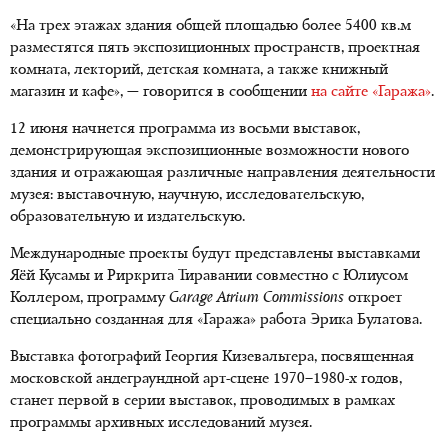
«На трех этажах здания общей площадью более 5400 кв.м
разместятся пять экспозиционных пространств, проектная
комната, лекторий, детская комната, а также книжный
магазин и кафе», — говорится в сообщении
на сайте «Гаража»
.
12 июня начнется программа из восьми выставок,
демонстрирующая экспозиционные возможности нового
здания и отражающая различные направления деятельности
музея: выставочную, научную, исследовательскую,
образовательную и издательскую.
Международные проекты будут представлены выставками
Яёй Кусамы и Риркрита Тиравании совместно с Юлиусом
Коллером, программу
Garage Atrium Commissions
откроет
специально созданная для «Гаража» работа Эрика Булатова.
Выставка фотографий Георгия Кизевальтера, посвященная
московской андеграундной арт-сцене 1970–1980-х годов,
станет первой в серии выставок, проводимых в рамках
программы архивных исследований музея.