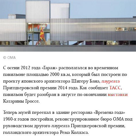
© OMA
С осени 2012 года «Гараж» располагался во временном
павильоне площадью 2000 кв.м, который был построен по
проекту японского архитектора Шигеру Бана,
лауреата
Притцкеровской премии 2014 года. Как сообщает
ТАСС
,
павильон будет разобран в августе по окончании
выставки
Катарины Гроссе.
Теперь музей переехал в здание ресторана «Времена года»
1960-х годов постройки, реконструированное бюро
OMA
под
руководством другого лауреата Притцкеровской премии,
голландского архитектора Рема Колхаса.