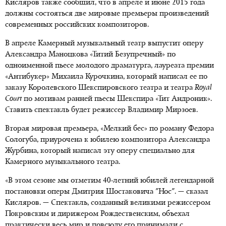
Кисляров также сообщил, что в апреле и июне 2015 года
должны состояться две мировые премьеры произведений
современных российских композиторов.
В апреле Камерный музыкальный театр выпустит оперу
Александра Маноцкова «Титий Безупречный» по
одноименной пьесе молодого драматурга, лауреата премии
«Антибукер» Михаила Курочкина, который написал ее по
заказу Королевского Шекспировского театра и театра
Royal
Court
по мотивам ранней пьесы Шекспира «Тит Андроник».
Ставить спектакль будет режиссер Владимир Мирзоев.
Вторая мировая премьера, «Мелкий бес» по роману Федора
Сологуба, приурочена к юбилею композитора Александра
Журбина, который написал эту оперу специально для
Камерного музыкального театра.
«В этом сезоне мы отметим 40-летний юбилей легендарной
постановки оперы Дмитрия Шостаковича "Нос". — сказал
Кисляров. — Спектакль, созданный великими режиссером
Покровским и дирижером Рождественским, объехал
практически весь мир и повсюду его принимали с