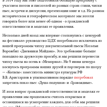
В 2014 году мы тоже подготовили большую программу с
участием поэтов и писателей из разных стран: стихи, читки
пьес, встречи и дискуссии, презентации книг и т.д. На разном
историческом и географическом материале мы хотели
говорить более или менее об одном - о гражданской
ответственности и моделях ее проявления.
Несколько дней назад мы впервые столкнулись с цензурой
на фестивале: руководство ЦДХ потребовало исключить из
нашей программы читку документальной пьесы Натальи
Ворожбит «Дневники Майдана». Это требование больше
походило на дружескую просьбу, и мы решили перенести
читку пьесы на осень в «Мемориал». Но 9 июня цензура
коснулась программы наших друзей и партнеров по шатру
— «Кольты»: заместитель министра культуры РФ
В.В. Аристархов в ультимативном порядке
потребовал
запретить показ пьес «Душа подушки» и «Травоядные».
И хотя вопрос гражданской ответственности и моделях ее
проявления мы продолжаем считать открытым и
остающимся на усмотрение каждого, для себя мы решили