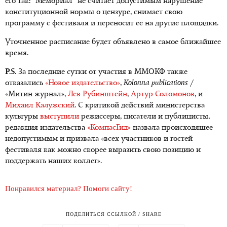
его так: "Мемориал" не считает допустимым нарушение
конституционной нормы о цензуре, снимает свою
программу с фестиваля и переносит ее на другие площадки.
Уточненное расписание будет объявлено в самое ближайшее
время.
P.S.
За последние сутки от участия в ММОКФ также
отказались
«Новое издательство»
,
Kolonna publications
/
«Митин журнал»,
Лев Рубинштейн
,
Артур Соломонов
, и
Михаил Калужский
. С критикой действий министерства
культуры
выступили
режиссеры, писатели и публицисты,
редакция издательства
«КомпасГид»
назвала происходящее
недопустимым и призвала «всех участников и гостей
фестиваля как можно скорее выразить свою позицию и
поддержать наших коллег».
Понравился материал? Помоги сайту!
ПОДЕЛИТЬСЯ ССЫЛКОЙ / SHARE