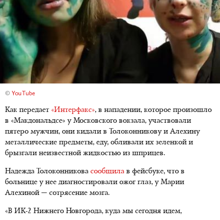
©
YouTube
Как передает
«Интерфакс»
, в нападении, которое произошло
в «Макдональдсе» у Московского вокзала, участвовали
пятеро мужчин, они кидали в Толоконникову и Алехину
металлические предметы, еду, обливали их зеленкой и
брызгали неизвестной жидкостью из шприцев.
Надежда Толоконникова
сообщила
в фейсбуке, что в
больнице у нее диагностировали ожог глаз, у Марии
Алехиной — сотрясение мозга.
«В ИК-2 Нижнего Новгорода, куда мы сегодня идем,