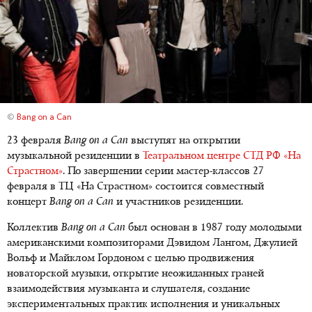
©
Bang on a Can
23 февраля
Bang on a Can
выступят на открытии
музыкальной резиденции в
Театральном центре СТД РФ «На
Страстном»
. По завершении серии мастер-классов 27
февраля в ТЦ «На Страстном» состоится совместный
концерт
Bang on a Can
и участников резиденции.
Коллектив
Bang on a Can
был основан в 1987 году молодыми
американскими композиторами Дэвидом Лангом, Джулией
Вольф и Майклом Гордоном с целью продвижения
новаторской музыки, открытие неожиданных граней
взаимодействия музыканта и слушателя, создание
экспериментальных практик исполнения и уникальных