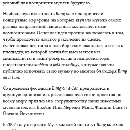
условий для восприятия музыки будущего.
Наибольшую известность
Bang on a Can
принесли
концертные марафоны, на которых звучала музыка самых
разных направлений, написанная малоизвестными
композиторами. Основная идея проекта заключалась в том,
чтобы преодолеть жесткое разделение на сцены,
существовавшее тогда в нью-йоркском авангарде, и создать
площадку, на которой могли бы высказаться как
минималисты и авант-рокеры, так и импровизаторы,
представители
аmbient
и
field recordings
, которые начали
публично исполнять свою музыку во многом благодаря
Bang
on a Can
.
Со временем фестиваль
Bang on a Can
превратился в
крупную организацию, реализовавшую сотни проектов по
всему миру, привлекая к сотрудничеству таких известных
музыкантов, как Брайан Ино, Мередит Монк, Филипп Гласс и
Йоханн Йоханнссон.
В 2002 году открылся Музыкальный институт
Bang on a Can