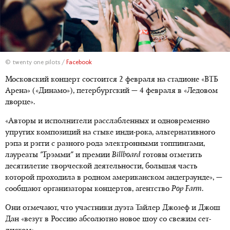
© twenty one pilots /
Facebook
Московский концерт состоится 2 февраля на стадионе «ВТБ
Арена» («Динамо»), петербургский — 4 февраля в «Ледовом
дворце».
«Авторы и исполнители расслабленных и одновременно
упругих композиций на стыке инди-рока, альтернативного
рэпа и рэгги с разного рода электронными топпингами,
лауреаты "Грэмми" и премии
Billboard
готовы отметить
десятилетие творческой деятельности, большая часть
которой проходила в родном американском андеграунде», —
сообщают организаторы концертов, агентство
Pop Farm
.
Они отмечают, что участники дуэта Тайлер Джозеф и Джош
Дан «везут в Россию абсолютно новое шоу со свежим сет-