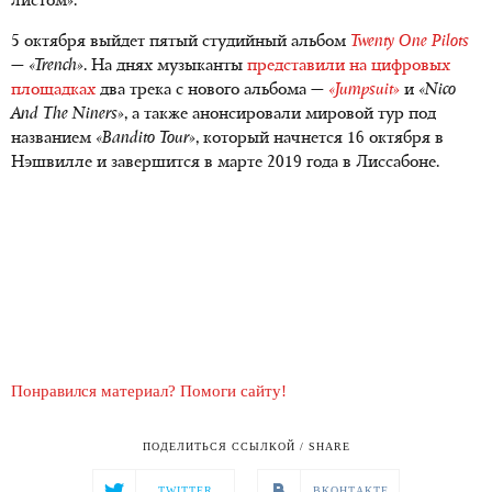
листом».
5 октября выйдет пятый студийный альбом
Twenty One Pilots
—
«Trench»
. На днях музыканты
представили на цифровых
площадках
два трека с нового альбома —
«Jumpsuit»
и
«Nico
And The Niners»
, а также анонсировали мировой тур под
названием
«Bandito Tour»
, который начнется 16 октября в
Нэшвилле и завершится в марте 2019 года в Лиссабоне.
Понравился материал? Помоги сайту!
ПОДЕЛИТЬСЯ ССЫЛКОЙ / SHARE
TWITTER
ВКОНТАКТЕ