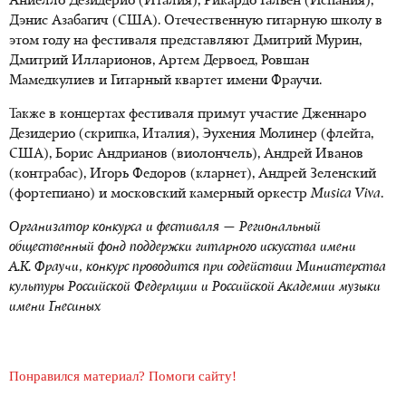
Аниелло Дезидерио (Италия), Рикардо Гальен (Испания),
Дэнис Азабагич (США). Отечественную гитарную школу в
этом году на фестиваля представляют Дмитрий Мурин,
Дмитрий Илларионов, Артем Дервоед, Ровшан
Мамедкулиев и Гитарный квартет имени Фраучи.
Также в концертах фестиваля примут участие Дженнаро
Дезидерио (скрипка, Италия), Эухения Молинер (флейта,
США), Борис Андрианов (виолончель), Андрей Иванов
(контрабас), Игорь Федоров (кларнет), Андрей Зеленский
(фортепиано) и московский камерный оркестр
Musica Viva
.
Организатор конкурса и фестиваля — Региональный
общественный фонд поддержки гитарного искусства имени
А.К. Фраучи, конкурс проводится при содействии Министерства
культуры Российской Федерации и Российской Академии музыки
имени Гнесиных
Понравился материал? Помоги сайту!