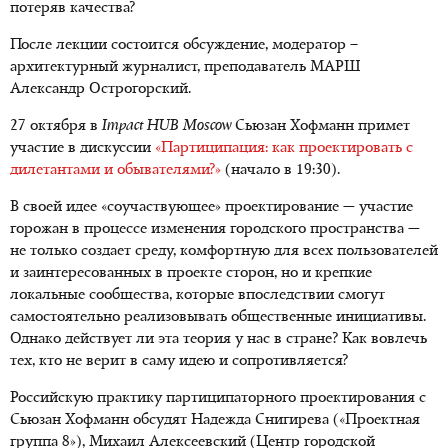
потеряв качества?
После лекции состоится обсуждение, модератор –
архитектурный журналист, преподаватель МАРШ
Александр Острогорский.
27 октября в
Impact HUB Moscow
Сьюзан Хофманн примет
участие в дискуссии
«Партиципация: как проектировать с
дилетантами и обывателями?»
(начало в 19:30).
В своей идее «соучаствующее» проектирование — участие
горожан в процессе изменения городского пространства —
не только создает среду, комфортную для всех пользователей
и заинтересованных в проекте сторон, но и крепкие
локальные сообщества, которые впоследствии смогут
самостоятельно реализовывать общественные инициативы.
Однако действует ли эта теория у нас в стране? Как вовлечь
тех, кто не верит в саму идею и сопротивляется?
Российскую практику партиципаторного проектирования с
Сьюзан Хофманн обсудят Надежда Снигирева («Проектная
группа 8»), Михаил Алексеевский (Центр городской