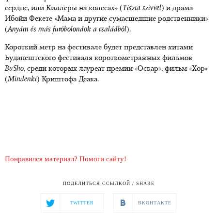
сердце, или Киллеры на колесах» (
Tiszta szívvel
) и драма
Ибойи Фекете «Мама и другие сумасшедшие родственники»
(
Anyám és más futóbolondok a családból
).
Короткий метр на фестивале будет представлен хитами
Будапештского фестиваля короткометражных фильмов
BuSho
, среди которых лауреат премии «Оскар», фильм «Хор»
(
Mindenki
) Криштофа Деака.
Понравился материал? Помоги сайту!
ПОДЕЛИТЬСЯ ССЫЛКОЙ / SHARE
TWITTER
ВКОНТАКТЕ