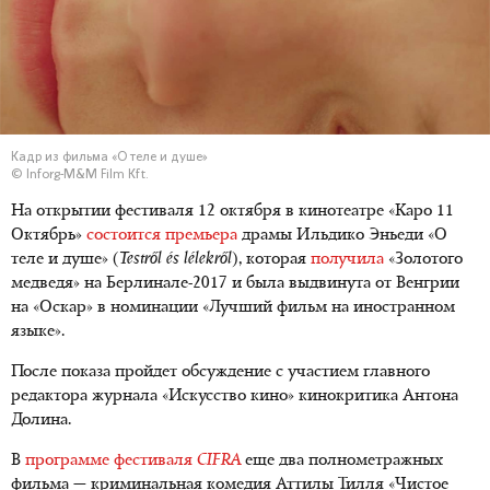
Кадр из фильма «О теле и душе»
© Inforg-M&M Film Kft.
На открытии фестиваля 12 октября в кинотеатре «Каро 11
Октябрь»
состоится премьера
драмы Ильдико Эньеди «О
теле и душе» (
Testről és lélekről
), которая
получила
«Золотого
медведя» на Берлинале-2017 и была выдвинута от Венгрии
на «Оскар» в номинации «Лучший фильм на иностранном
языке».
После показа пройдет обсуждение с участием главного
редактора журнала «Искусство кино» кинокритика Антона
Долина.
В
программе фестиваля
CIFRA
еще два полнометражных
фильма — криминальная комедия Аттилы Тилля «Чистое