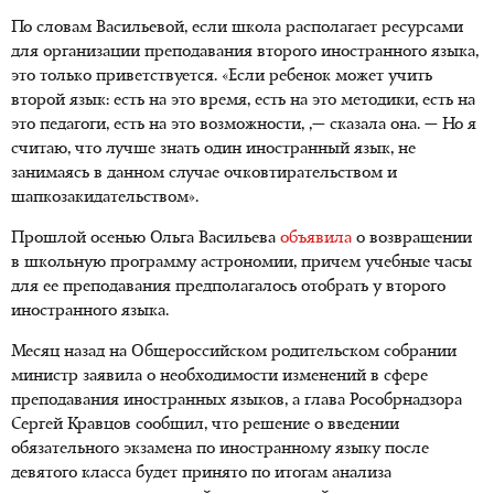
По словам Васильевой, если школа располагает ресурсами
для организации преподавания второго иностранного языка,
это только приветствуется. «Если ребенок может учить
второй язык: есть на это время, есть на это методики, есть на
это педагоги, есть на это возможности, ,— сказала она. — Но я
считаю, что лучше знать один иностранный язык, не
занимаясь в данном случае очковтирательством и
шапкозакидательством».
Прошлой осенью Ольга Васильева
объявила
о возвращении
в школьную программу астрономии, причем учебные часы
для ее преподавания предполагалось отобрать у второго
иностранного языка.
Месяц назад на Общероссийском родительском собрании
министр заявила о необходимости изменений в сфере
преподавания иностранных языков, а глава Рособрнадзора
Сергей Кравцов сообщил, что решение о введении
обязательного экзамена по иностранному языку после
девятого класса будет принято по итогам анализа