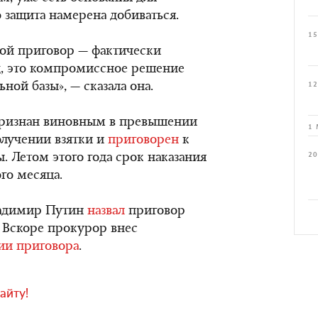
 защита намерена добиваться.
15
кой приговор — фактически
д, это компромиссное решение
ьной базы», — сказала она.
12
 признан виновным в превышении
1 
лучении взятки и
приговорен
к
20
 Летом этого года срок наказания
го месяца.
Владимир Путин
назвал
приговор
 Вскоре прокурор внес
ии приговора
.
айту!