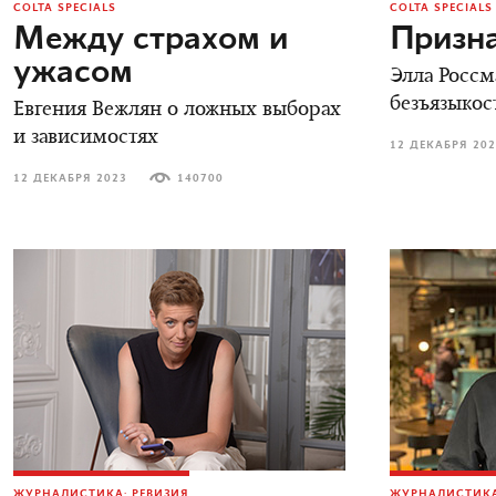
COLTA SPECIALS
COLTA SPECIALS
Между страхом и
Призн
ужасом
Элла Россм
безъязыкос
Евгения Вежлян о ложных выборах
и зависимостях
12 ДЕКАБРЯ 20
12 ДЕКАБРЯ 2023
140700
ЖУРНАЛИСТИКА: РЕВИЗИЯ
ЖУРНАЛИСТИКА