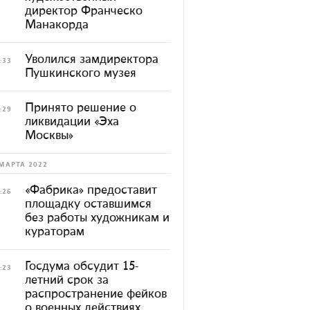
директор Франческо
Манакорда
Уволился замдиректора
:33
Пушкинского музея
Принято решение о
:29
ликвидации «Эха
Москвы»
МАРТА 2022
«Фабрика» предоставит
:26
площадку оставшимся
без работы художникам и
кураторам
Госдума обсудит 15-
:23
летний срок за
распространение фейков
о военных действиях