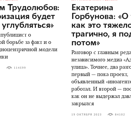
м Трудолюбов:
Екатерина
изация будет
Горбунова: «О 
 углубляться»
как это тяжел
трагично, я п
 публицист о
потом»
й борьбе за факт и о
адноцентричной модели
Разговор с главным ред
ики
независимого медиа «А
улица». Точнее, два разг
3
114599
первый — пока проект,
объявленный «иноагент
работал. И второй — пос
как он не выдержал дав
закрылся
19 ОКТЯБРЯ 2023
84102