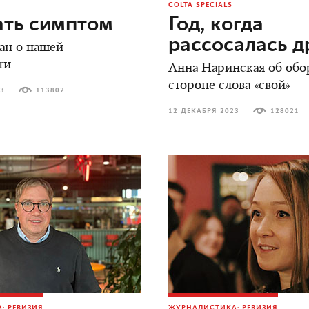
COLTA SPECIALS
ать симптом
Год, когда
рассосалась 
ан о нашей
ти
Анна Наринская об обо
стороне слова «свой»
23
113802
12 ДЕКАБРЯ 2023
128021
: РЕВИЗИЯ
ЖУРНАЛИСТИКА: РЕВИЗИЯ