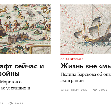
COLTA SPECIALS
афт сейчас и
Жизнь вне «м
войны
Полина Барскова об оп
эмиграции
 Морозов о
ах уехавших и
12 СЕНТЯБРЯ 2023
68932
я
023
79462