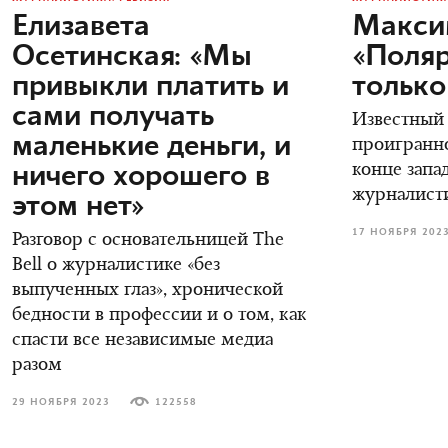
Елизавета
Макси
Осетинская: «Мы
«Поляр
привыкли платить и
только
сами получать
Известный
маленькие деньги, и
проигранно
ничего хорошего в
конце зап
журналист
этом нет»
17 НОЯБРЯ 202
Разговор с основательницей The
Bell о журналистике «без
выпученных глаз», хронической
бедности в профессии и о том, как
спасти все независимые медиа
разом
29 НОЯБРЯ 2023
122558