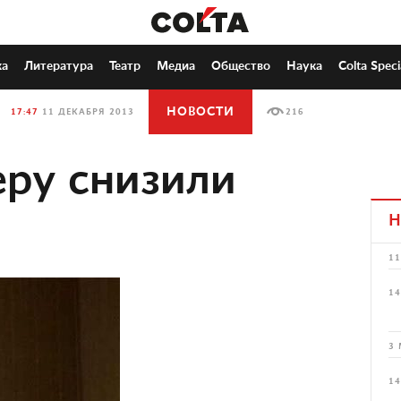
ка
Литература
Театр
Медиа
Общество
Наука
Colta Speci
НОВОСТИ
17:47
11 ДЕКАБРЯ 2013
216
ру снизили
Н
11
14
3 
14