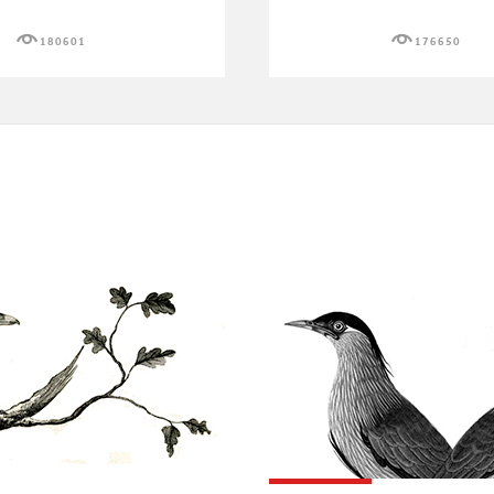
180601
176650