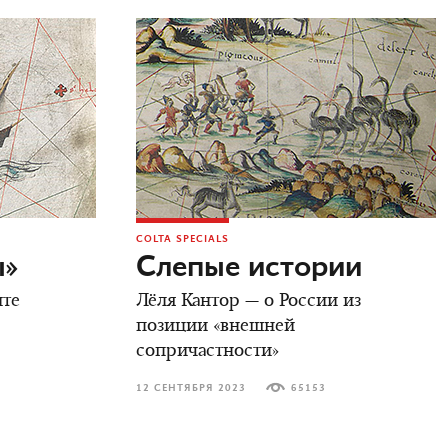
COLTA SPECIALS
ы»
Слепые истории
ыте
Лёля Кантор — о России из
позиции «внешней
сопричастности»
12 СЕНТЯБРЯ 2023
65153