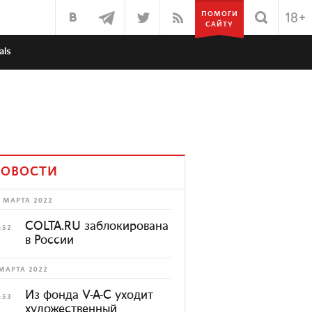
ПОМОГИ
САЙТУ
als
ОВОСТИ
 МАРТА 2022
COLTA.RU заблокирована
:52
в России
МАРТА 2022
Из фонда V-A-C уходит
:53
художественный