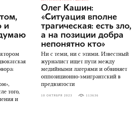
Олег Кашин:
том,
«Ситуация вполне
о и
трагическая: есть зло,
одумаю
а на позиции добра
непонятно кто»
актором
Ни с теми, ни с этими. Известный
двокатская
журналист ищет пути между
овора:
медийными лагерями и обвиняет
оппозиционно-эмигрантский в
ом»,
предвзятости
ле того,
10 ОКТЯБРЯ 2023
113636
ления и