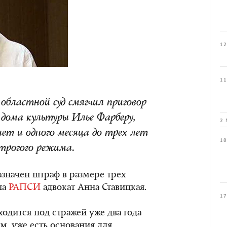
12
11
й областной суд смягчил приговор
 дома культуры Илье Фарберу,
2 
лет и одного месяца до трех лет
18
трогого режима.
азначен штраф в размере трех
ла
РАПСИ
адвокат Анна Ставицкая.
17
ходится под стражей уже два года
м, уже есть основания для