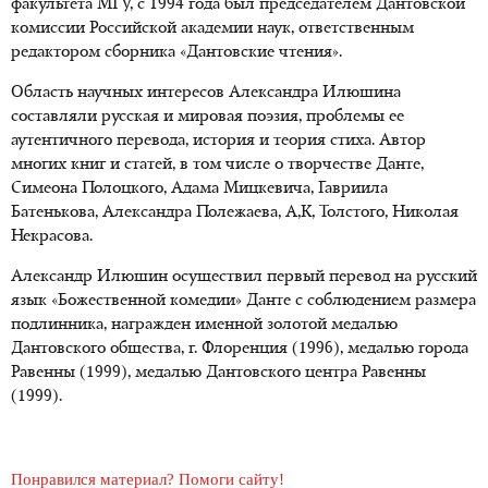
факультета МГУ, с 1994 года был председателем Дантовской
комиссии Российской академии наук, ответственным
редактором сборника «Дантовские чтения».
Область научных интересов Александра Илюшина
составляли русская и мировая поэзия, проблемы ее
аутентичного перевода, история и теория стиха. Автор
многих книг и статей, в том числе о творчестве Данте,
Симеона Полоцкого, Адама Мицкевича, Гавриила
Батенькова, Александра Полежаева, А,К, Толстого, Николая
Некрасова.
Александр Илюшин осуществил первый перевод на русский
язык «Божественной комедии» Данте с соблюдением размера
подлинника, награжден именной золотой медалью
Дантовского общества, г. Флоренция (1996), медалью города
Равенны (1999), медалью Дантовского центра Равенны
(1999).
Понравился материал? Помоги сайту!