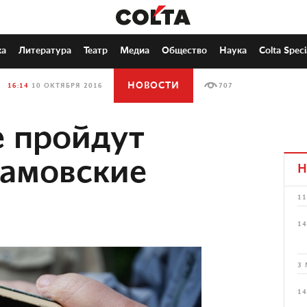
ка
Литература
Театр
Медиа
Общество
Наука
Colta Speci
НОВОСТИ
16:14
10 ОКТЯБРЯ 2016
707
 пройдут
амовские
Н
11
14
3 
14