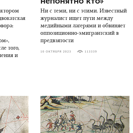
непонятно кто»
актором
Ни с теми, ни с этими. Известный
двокатская
журналист ищет пути между
овора:
медийными лагерями и обвиняет
оппозиционно-эмигрантский в
ом»,
предвзятости
ле того,
10 ОКТЯБРЯ 2023
113339
ления и