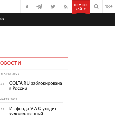
ПОМОГИ
САЙТУ
als
ОВОСТИ
 МАРТА 2022
COLTA.RU заблокирована
:52
в России
МАРТА 2022
Из фонда V-A-C уходит
:53
художественный