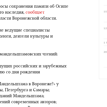
росы сохранения памяти об Осипе
го наследия,
сообщает
15
ласти Воронежской области.
12
ие ведущие специалисты
ологи, деятели культуры и
1 
20
мандельштамовских чтений:
едущих российских и зарубежных
ию со дня рождения
Мандельштама в Воронеже?» у
ы, Петербурга и Самары;
зданий Мандельштама;
дений современных авторов;