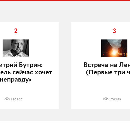
2
3
трий Бутрин:
Встреча на Ле
ель сейчас хочет
(Первые три ч
неправду»
180300
176359