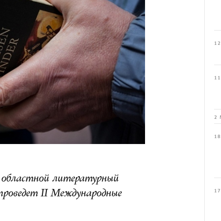
12
11
2 
18
й областной литературный
17
проведет II Международные