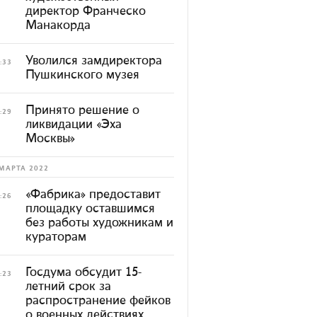
директор Франческо
Манакорда
Уволился замдиректора
:33
Пушкинского музея
Принято решение о
:29
ликвидации «Эха
Москвы»
МАРТА 2022
«Фабрика» предоставит
:26
площадку оставшимся
без работы художникам и
кураторам
Госдума обсудит 15-
:23
летний срок за
распространение фейков
о военных действиях