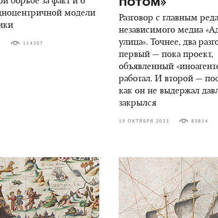
потом»
й борьбе за факт и о
адноцентричной модели
Разговор с главным ред
ики
независимого медиа «А
улица». Точнее, два разг
3
114307
первый — пока проект,
объявленный «иноагент
работал. И второй — пос
как он не выдержал дав
закрылся
19 ОКТЯБРЯ 2023
83814