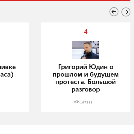
4
нивке
Григорий Юдин о
аса)
прошлом и будущем
протеста. Большой
разговор
167333