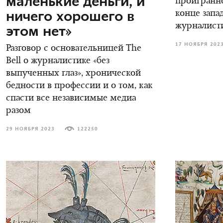
маленькие деньги, и
проигранно
ничего хорошего в
конце зап
журналист
этом нет»
17 НОЯБРЯ 202
Разговор с основательницей The
Bell о журналистике «без
выпученных глаз», хронической
бедности в профессии и о том, как
спасти все независимые медиа
разом
29 НОЯБРЯ 2023
122250