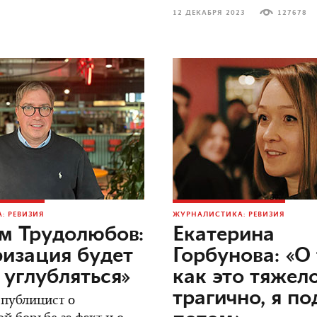
12 ДЕКАБРЯ 2023
127678
: РЕВИЗИЯ
ЖУРНАЛИСТИКА: РЕВИЗИЯ
м Трудолюбов:
Екатерина
изация будет
Горбунова: «О 
 углубляться»
как это тяжел
трагично, я п
 публицист о