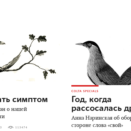
COLTA SPECIALS
ать симптом
Год, когда
рассосалась 
ан о нашей
ти
Анна Наринская об обо
стороне слова «свой»
23
113474