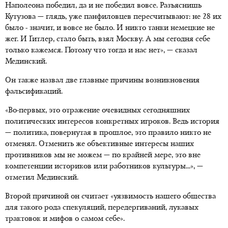
Наполеона победил, да и не победил вовсе. Разъяснишь
Кутузова — глядь, уже панфиловцев пересчитывают: не 28 их
было - значит, и вовсе не было. И никто танки немецкие не
жег. И Гитлер, стало быть, взял Москву. А мы сегодня себе
только кажемся. Потому что тогда и нас нет», — сказал
Мединский.
Он также назвал две главные причины возникновения
фальсификаций.
«Во-первых, это отражение очевидных сегодняшних
политических интересов конкретных игроков. Ведь история
— политика, повернутая в прошлое, это правило никто не
отменял. Отменить же объективные интересы наших
противников мы не можем — по крайней мере, это вне
компетенции историков или работников культуры...», —
отметил Мединский.
Второй причиной он считает «уязвимость нашего общества
для такого рода спекуляций, передергиваний, лукавых
трактовок и мифов о самом себе».