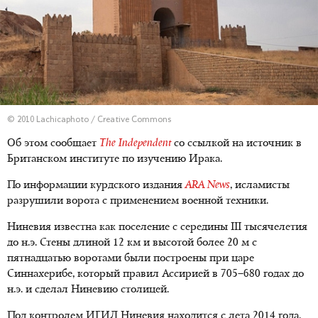
© 2010 Lachicaphoto / Creative Commons
Об этом сообщает
The Independent
со ссылкой на источник в
Британском институте по изучению Ирака.
По информации курдского издания
ARA News
, исламисты
разрушили ворота с применением военной техники.
Ниневия известна как поселение с середины III тысячелетия
до н.э. Стены длиной 12 км и высотой более 20 м с
пятнадцатью воротами были построены при царе
Синнахерибе, который правил Ассирией в 705–680 годах до
н.э. и сделал Ниневию столицей.
Под контролем ИГИЛ Ниневия находится с лета 2014 года.