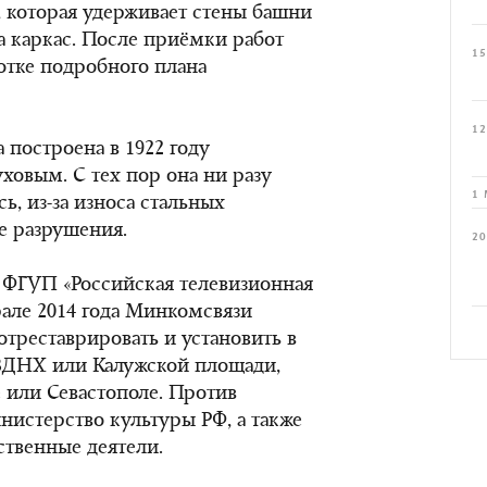
, которая удерживает стены башни
а каркас. После приёмки работ
15
отке подробного плана
12
 построена в 1922 году
овым. С тех пор она ни разу
1 
ь, из-за износа стальных
е разрушения.
20
 ФГУП «Российская телевизионная
рале 2014 года Минкомсвязи
отреставрировать и установить в
 ВДНХ или Калужской площади,
 или Севастополе. Против
истерство культуры РФ, а также
ственные деятели.