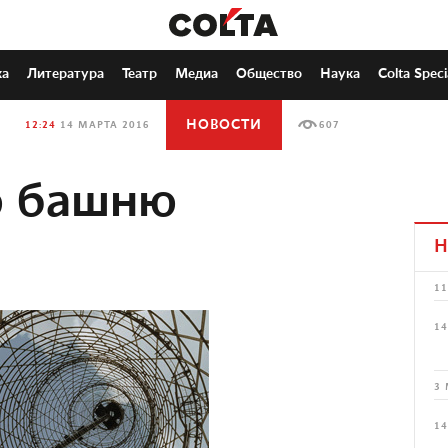
ка
Литература
Театр
Медиа
Общество
Наука
Colta Speci
НОВОСТИ
12:24
14 МАРТА 2016
607
 башню
Н
11
14
3 
14