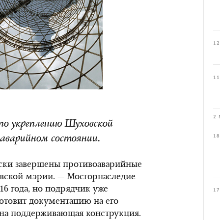
12
11
2 
по укреплению Шуховской
18
 аварийном состоянии.
ски завершены противоаварийные
овской мэрии. — Мосгорнаследие
16 года, но подрядчик уже
17
готовит документацию на его
ена поддерживающая конструкция.