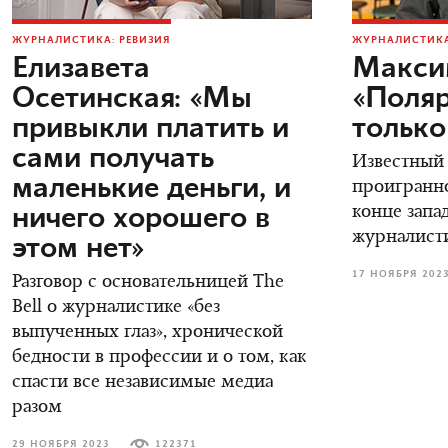
ЖУРНАЛИСТИКА: РЕВИЗИЯ
ЖУРНАЛИСТИКА
Елизавета
Макси
Осетинская: «Мы
«Поляр
привыкли платить и
только
сами получать
Известный
маленькие деньги, и
проигранно
ничего хорошего в
конце зап
журналист
этом нет»
17 НОЯБРЯ 202
Разговор с основательницей The
Bell о журналистике «без
выпученных глаз», хронической
бедности в профессии и о том, как
спасти все независимые медиа
разом
29 НОЯБРЯ 2023
122371