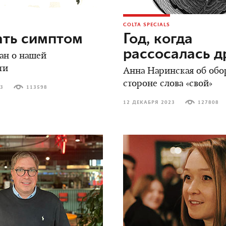
COLTA SPECIALS
ать симптом
Год, когда
рассосалась 
ан о нашей
ти
Анна Наринская об обо
стороне слова «свой»
23
113598
12 ДЕКАБРЯ 2023
127808