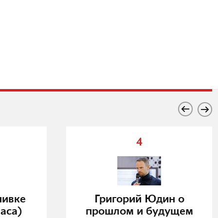
4
нивке
Григорий Юдин о
аса)
прошлом и будущем