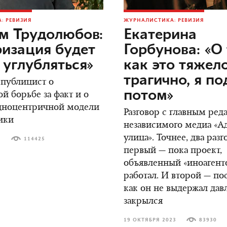
: РЕВИЗИЯ
ЖУРНАЛИСТИКА: РЕВИЗИЯ
м Трудолюбов:
Екатерина
изация будет
Горбунова: «О 
 углубляться»
как это тяжел
трагично, я п
 публицист о
потом»
й борьбе за факт и о
адноцентричной модели
Разговор с главным ред
ики
независимого медиа «А
улица». Точнее, два разг
3
114425
первый — пока проект,
объявленный «иноагент
работал. И второй — пос
как он не выдержал дав
закрылся
19 ОКТЯБРЯ 2023
83930