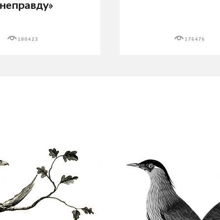
неправду»
180423
176476