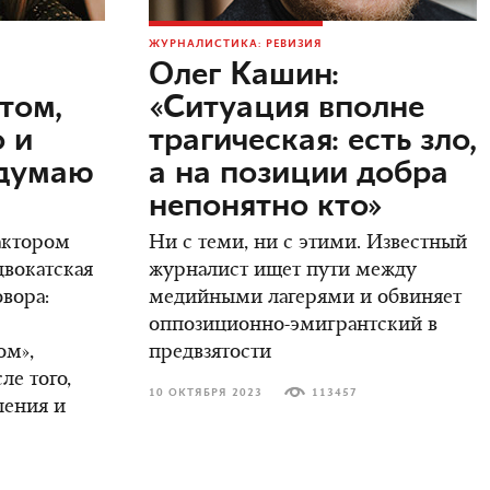
ЖУРНАЛИСТИКА: РЕВИЗИЯ
Олег Кашин:
том,
«Ситуация вполне
о и
трагическая: есть зло,
одумаю
а на позиции добра
непонятно кто»
актором
Ни с теми, ни с этими. Известный
двокатская
журналист ищет пути между
овора:
медийными лагерями и обвиняет
оппозиционно-эмигрантский в
ом»,
предвзятости
ле того,
10 ОКТЯБРЯ 2023
113457
ления и