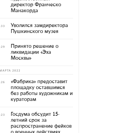
директор Франческо
Манакорда
Уволился замдиректора
:33
Пушкинского музея
Принято решение о
:29
ликвидации «Эха
Москвы»
МАРТА 2022
«Фабрика» предоставит
:26
площадку оставшимся
без работы художникам и
кураторам
Госдума обсудит 15-
:23
летний срок за
распространение фейков
о военных действиях