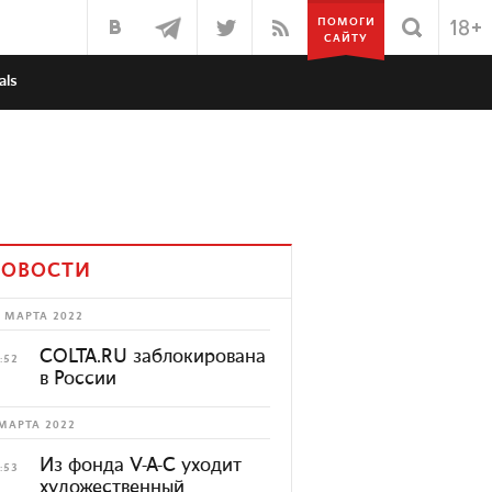
ПОМОГИ
САЙТУ
als
ОВОСТИ
 МАРТА 2022
COLTA.RU заблокирована
:52
в России
МАРТА 2022
Из фонда V-A-C уходит
:53
художественный