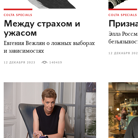
COLTA SPECIALS
COLTA SPECIALS
Между страхом и
Призн
ужасом
Элла Россм
безъязыкос
Евгения Вежлян о ложных выборах
и зависимостях
12 ДЕКАБРЯ 20
12 ДЕКАБРЯ 2023
140459