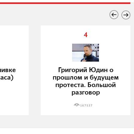
4
нивке
Григорий Юдин о
аса)
прошлом и будущем
протеста. Большой
разговор
167537