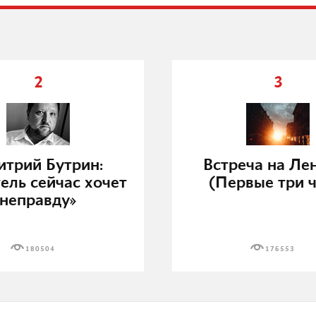
2
3
трий Бутрин:
Встреча на Ле
ель сейчас хочет
(Первые три ч
неправду»
180504
176553