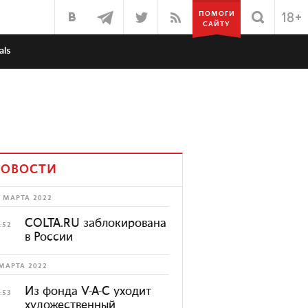
ПОМОГИ
САЙТУ
als
ОВОСТИ
 МАРТА 2022
COLTA.RU заблокирована
:52
в России
МАРТА 2022
Из фонда V-A-C уходит
:53
художественный