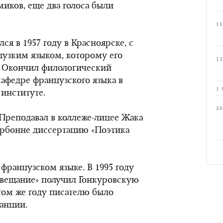
миков, еще два голоса были
15
я в 1957 году в Красноярске, с
цузким языком, которому его
12
. Окончил филологический
кафедре французского языка в
1 
институте.
20
 Преподавал в коллеже-лицее Жака
орбонне диссертацию «Поэтика
 французском языке. В 1995 году
авещание» получил Гонкуровскую
ом же году писателю было
анции.