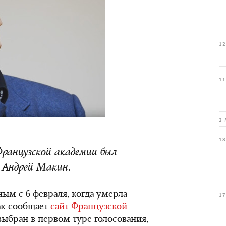
12
11
2 
18
Французской академии был
а Андрей Макин.
ым с 6 февраля, когда умерла
17
ак сообщает
сайт Французской
ыбран в первом туре голосования,