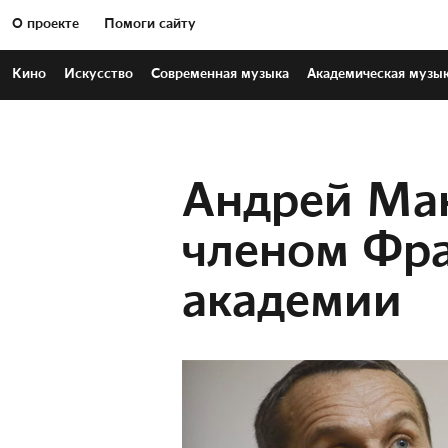
О проекте
Помоги сайту
Кино
Искусство
Современная
музыка
Академическая
музы
Андрей Мак
членом Фр
академии