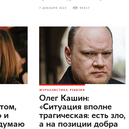
7 ДЕКАБРЯ 2023
99417
ЖУРНАЛИСТИКА: РЕВИЗИЯ
Олег Кашин:
том,
«Ситуация вполне
о и
трагическая: есть зло,
одумаю
а на позиции добра