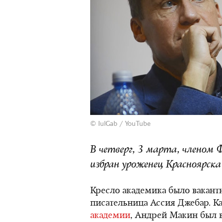
© IulGab /
YouTube
В четверг, 3 марта, членом 
избран уроженец Красноярск
Кресло академика было вакантн
писательница Ассия Джебар. К
академии
, Андрей Макин был в