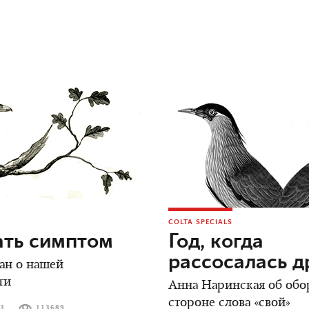
COLTA SPECIALS
ать симптом
Год, когда
рассосалась 
ан о нашей
ти
Анна Наринская об обо
стороне слова «свой»
23
113689