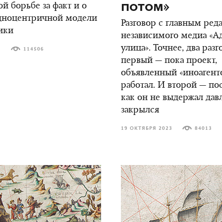
потом»
й борьбе за факт и о
адноцентричной модели
Разговор с главным ред
ики
независимого медиа «А
улица». Точнее, два разг
3
114506
первый — пока проект,
объявленный «иноагент
работал. И второй — пос
как он не выдержал дав
закрылся
19 ОКТЯБРЯ 2023
84013