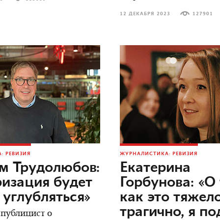
12 ДЕКАБРЯ 2023
127901
: РЕВИЗИЯ
ЖУРНАЛИСТИКА: РЕВИЗИЯ
м Трудолюбов:
Екатерина
изация будет
Горбунова: «О 
 углубляться»
как это тяжел
трагично, я п
 публицист о