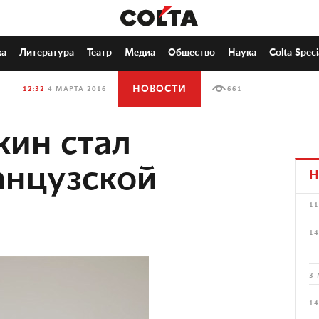
ка
Литература
Театр
Медиа
Общество
Наука
Colta Speci
НОВОСТИ
12:32
4 МАРТА 2016
661
ин стал
анцузской
Н
11
14
3 
14