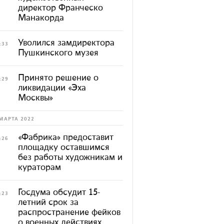
директор Франческо
Манакорда
Уволился замдиректора
:33
Пушкинского музея
Принято решение о
:29
ликвидации «Эха
Москвы»
МАРТА 2022
«Фабрика» предоставит
:26
площадку оставшимся
без работы художникам и
кураторам
Госдума обсудит 15-
:23
летний срок за
распространение фейков
о военных действиях