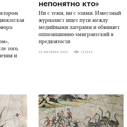
непонятно кто»
актором
Ни с теми, ни с этими. Известный
двокатская
журналист ищет пути между
овора:
медийными лагерями и обвиняет
оппозиционно-эмигрантский в
ом»,
предвзятости
ле того,
10 ОКТЯБРЯ 2023
113542
ления и