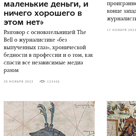
маленькие деньги, и
проигранно
ничего хорошего в
конце зап
журналист
этом нет»
17 НОЯБРЯ 202
Разговор с основательницей The
Bell о журналистике «без
выпученных глаз», хронической
бедности в профессии и о том, как
спасти все независимые медиа
разом
29 НОЯБРЯ 2023
122456