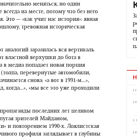
значительно меняться, но один
 всегда на месте, потому что без него
З
. Это — «как учит нас история»: явная
р
ошлому, тревожная историческая
п
с
п
от аналогий заразилась вся вертикаль
т властной верхушки до бота в
да в медиа попадает новая порция
(толпа, перевернутые автомобили,
Н
начинается снова:
«а вот в 1991-м…»
,
д, когда…», «мы все это уже проходили
11
14
епропаганды последних лет целиком
 пугая зрителей Майданом,
3 
и» и
повторением 1990-х
. Лоялистская
14
чивого профиля заглядывает в глубины