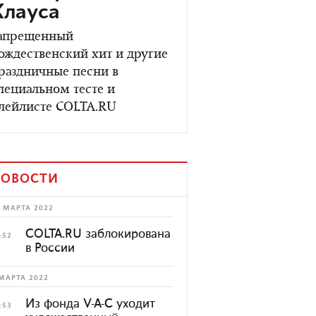
Клауса
апрещенный
ождественский хит и другие
раздничные песни в
пециальном тесте и
лейлисте COLTA.RU
ОВОСТИ
 МАРТА 2022
COLTA.RU заблокирована
:52
в России
МАРТА 2022
Из фонда V-A-C уходит
:53