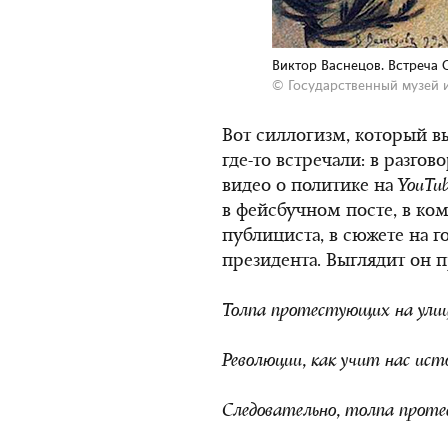
Виктор Васнецов. Встреча 
© Государственный музей 
Вот силлогизм, который в
где-то встречали: в разго
видео о политике на
YouTu
в фейсбучном посте, в ком
публициста, в сюжете на г
президента. Выглядит он п
Толпа протестующих на улиц
Революции, как учит нас ист
Следовательно, толпа проте