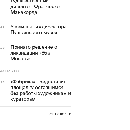
художественный
директор Франческо
Манакорда
Уволился замдиректора
:33
Пушкинского музея
Принято решение о
:29
ликвидации «Эха
Москвы»
МАРТА 2022
«Фабрика» предоставит
:26
площадку оставшимся
без работы художникам и
кураторам
ВСЕ НОВОСТИ