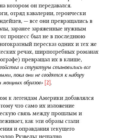
 на котором он передавался.
ги, отряд кавалерии, героически
дейцев, — все они превращались в
лы, заранее заряженные нужным
тот процесс был не в последнюю
ногократный пересказ одних и тех же
ических речах, ширпотребных романах
ографе) превращал их в клише,
войства и структуры становились все
ыми, пока они не сводятся к набору
и мощных образов»
[2]
.
ом к легендам Америки добавлялся
тому что само их изложение
ческую связь между прошлым и
еживает, как эти образы стали
нения и оправдания текущего
еодор Рузвельт нещадно