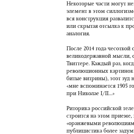
Некоторые части могут не
элемент в этом силлогизме
вся конструкция развалится
или скрытая отсылка к пр
аналогия.
После 2014 года чесоткой 
великодержавной мысли, о
Твиттере. Каждый раз, ког
революционных картинок 
битые витрины), этот зуд 
«мне вспоминается 1905 го
при
Николае I/II…
»
Риторика российской тел
строится на этом приеме,
«оранжевыми революциям
публицистика более задум