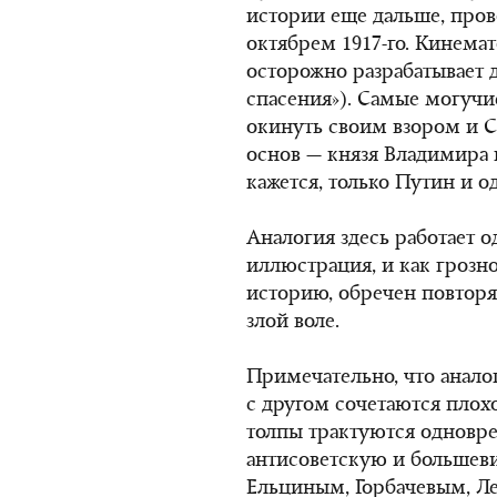
истории еще дальше, пров
октябрем 1917-го
. Кинемат
осторожно разрабатывает 
спасения»). Самые могуч
окинуть своим взором и С
основ — князя Владимира 
кажется, только Путин и 
Аналогия здесь работает 
иллюстрация, и как грозно
историю, обречен повторя
злой воле.
Примечательно, что анало
с другом сочетаются плохо
толпы трактуются одновр
антисоветскую и большеви
Ельциным, Горбачевым, Л