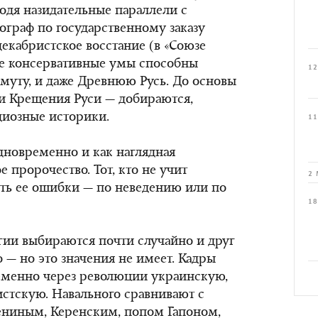
одя назидательные параллели с
ограф по государственному заказу
декабристское восстание (в «Союзе
ие консервативные умы способны
12
муту, и даже Древнюю Русь. До основы
и Крещения Руси — добираются,
одиозные историки.
11
одновременно и как наглядная
е пророчество. Тот, кто не учит
2 
ть ее ошибки — по неведению или по
18
гии выбираются почти случайно и друг
 — но это значения не имеет. Кадры
еменно через революции украинскую,
стскую. Навального сравнивают с
ениным, Керенским, попом Гапоном,