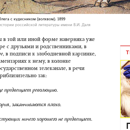
Олега с кудесником (волхвом). 1899
истории российской литературы имени В.И. Даля
ы в той или иной форме наверняка уже
воре с друзьями и родственниками, в
Т
be
, в подписи к злободневной картинке,
ментариях к нему, в колонке
осударственном телеканале, в речи
риблизительно так:
е предвещает революцию.
ория, заканчиваются плохо.
стующих ничего хорошего не предвещает.