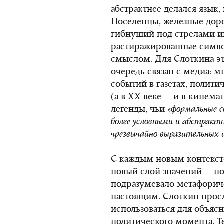
абстрактнее делался язык,
Поселенцы, железные доро
гибнущий под стрелами ин
растиражированные симво
смыслом. Для Слоткина э
очередь связан с медиа: м
событий в газетах, полит
(
а в XX веке
— и в кинемат
легенды, чьи
«формальные с
более условными и абстрактн
чрезвычайно выразительных 
С каждым новым контекст
новый слой значений — по
подразумевало метафори
настоящим. Слоткин просл
использоваться для объяс
политического момента. Т