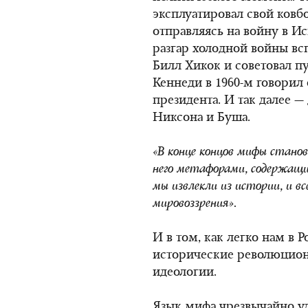
эксплуатировал свой ковб
отправляясь на войну в И
разгар холодной войны в
Билл Хикок и советовал п
Кеннеди
в 1960-м
говорил
президента. И так далее —
Никсона и Буша.
«В конце концов мифы стано
него метафорами, содержащим
мы извлекли из истории, и в
мировоззрения».
И в том, как легко нам в 
исторические революцион
идеологии.
Язык мифа чрезвычайно уд