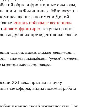
ойский образ и фронтирные символы,
спании и на Филиппинах. Эйзенхауэр в
споминал шерифа по имени Дикий
ублике
«читать побольше вестернов»
.
 о
«новом фронтире»
, вступая на пост
 до следующих президентов-«ковбоев»:
вятся частью языка, глубоко зашитыми в
и в себе все необходимые “уроки”, которые
се основные элементы нашего
России XXI века прыгают в руку
ные метафоры, видна похожая работа
обен именно своей наглядностью. Как