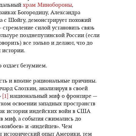
ндальный
храм Минобороны
,
заиках Богородицу, Александра
на с Шойгу, демонстрирует похожий
 стремление силой установить связь
ультуре позднепутинской России (если
ворить) все только и делают, что до
 истории.
о отдает безумием.
сть и вполне рациональные причины.
ард Слоткин, анализируя в своей
»
[1]
национальный миф о фронтире —
ском освоении западных пространств
 как история индейских войн в США
в миф, а события сжимались до
«ковбоев» и «индейцев». Чем
от исторический опыт Америки, тем