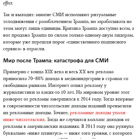
effect
.
Так и выходит: многие СМИ исполняют ритуальные
телодвижения с разоблачением Трампа, но зарабатывать на
этом могут лишь единицы. Критика Трампа доступна всем, а
вот продажа Трампа по силам только одному-двум лидерам,
которые уже перешли порог «единственного подписного
сервиса» в отрасли.
Мир после Трампа: катастрофа для СМИ
Примерно с конца XIX века и весь XX век реклама
приносила
70–80% дохода
в медиаиндустрии в странах со
свободным рынком. Интернет отнял рекламу у
журналистики за каких-то 10 лет. На мировом уровне этот
разворот от рекламы завершился к 2014 году. Тогда впервые
в современности читательские доходы изданий превысили
их рекламные доходы. Точнее,
рекламные доходы упали
ниже читательских
. Тогда же случился коллапс доходов от
рекламы в американских изданиях. В 2013 году она рухнула
буквально «ниже плинтуса» — ниже того уровня, с которого