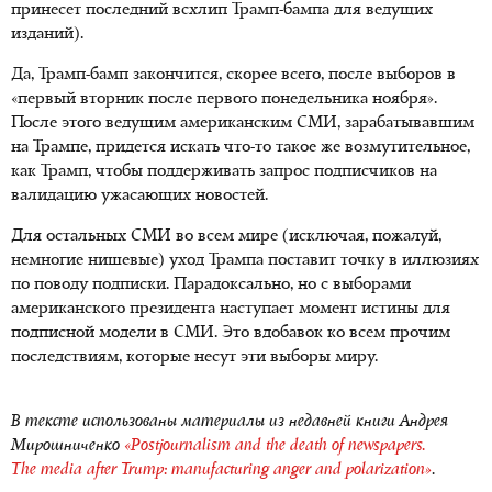
принесет последний всхлип
Трамп-бампа
для ведущих
изданий).
Да, Трамп-бамп закончится, скорее всего, после выборов в
«первый вторник после первого понедельника ноября».
После этого ведущим американским СМИ, зарабатывавшим
на Трампе, придется искать что-то такое же возмутительное,
как Трамп, чтобы поддерживать запрос подписчиков на
валидацию ужасающих новостей.
Для остальных СМИ во всем мире (исключая, пожалуй,
немногие нишевые) уход Трампа поставит точку в иллюзиях
по поводу подписки. Парадоксально, но с выборами
американского президента наступает момент истины для
подписной модели в СМИ. Это вдобавок ко всем прочим
последствиям, которые несут эти выборы миру.
В тексте использованы материалы из недавней книги Андрея
Мирошниченко
«Postjournalism and the death of newspapers.
The media after Trump: manufacturing anger and polarization»
.