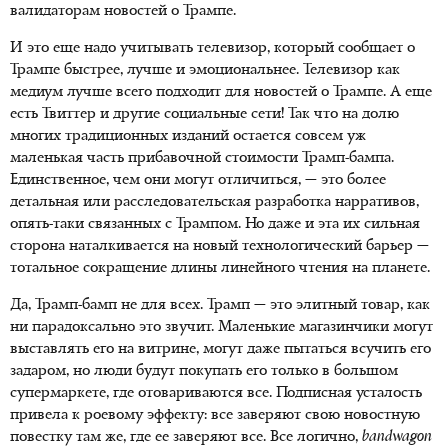
валидаторам новостей о Трампе.
И это еще надо учитывать телевизор, который сообщает о
Трампе быстрее, лучше и эмоциональнее. Телевизор как
медиум лучше всего подходит для новостей о Трампе. А еще
есть Твиттер и другие социальные сети! Так что на долю
многих традиционных изданий остается совсем уж
маленькая часть прибавочной стоимости
Трамп-бампа
.
Единственное, чем они могут отличиться, — это более
детальная или расследовательская разработка нарративов,
опять-таки
связанных с Трампом. Но даже и эта их сильная
сторона наталкивается на новый технологический барьер —
тотальное сокращение длины линейного чтения на планете.
Да, Трамп-бамп не для всех. Трамп — это элитный товар, как
ни парадоксально это звучит. Маленькие магазинчики могут
выставлять его на витрине, могут даже пытаться всучить его
задаром, но люди будут покупать его только в большом
супермаркете, где отовариваются все. Подписная усталость
привела к роевому эффекту: все заверяют свою новостную
повестку там же, где ее заверяют все. Все логично,
bandwagon