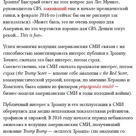
Трампа? Быстрый ответ на этот вопрос дал Лес Мунвес,
руководитель
CBS
,
заявивший
еще в начале президентской
гонки, в феврале 2016-го (сейчас бы он не рискнул так
высказаться): «Может быть, это не очень хорошо для
Америки, но это чертовски хорошо для
CBS
. Деньги текут
рекой…
This is fun
».
Успех немногих ведущих американских СМИ связан с их
способностью монетизировать интерес публики к Трампу.
Точнее, сначала это был интерес, потом страх.
Соответственно, эти СМИ сначала продавали интерес, потом
страх (
the Trump Scare
— вполне себе аналогия с
the Red Scare
,
коммунистической угрозой, которая, по мнению Хермана и
Хомского, была одним из фильтров
propaganda model
—
бизнес-модели американских СМИ в годы холодной войны).
Публичный интерес к Трампу и его эксплуатация в СМИ
обернулись для медиа неплохими показателями рейтингов,
трафиков и тиражей. В 2016 году начался период небывалого
ажиотажа в ведущих американских СМИ, получивший
название
Trump Bump
— «всплеск Трампа» (по аналогии со