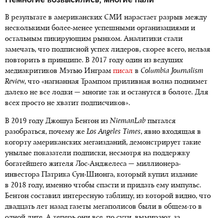
В результате в американских СМИ нарастает разрыв между
несколькими более-менее успешными организациями и
остальным пикирующим рынком. Аналитики стали
замечать, что подписной успех лидеров, скорее всего, нельзя
повторить в принципе. В 2017 году один из ведущих
медиакритиков Мэтью Инграм
писал
в
Columbia Journalism
Review
, что «нагнанная Трампом приливная волна поднимет
далеко не все лодки — многие так и останутся в болоте. Для
всех просто не хватит подписчиков».
В 2019 году Джошуа Бентон из
NiemanLab
пытался
разобраться, почему же
Los Angeles Times
, явно входящая в
когорту американских мегаизданий, демонстрирует такие
унылые показатели подписки, несмотря на поддержку
богатейшего жителя
Лос-Анджелеса
— миллионера-
инвестора Патрика
Сун-Шионга
, который купил издание
в 2018 году, именно чтобы спасти и придать ему импульс.
Бентон составил интересную таблицу, из которой видно, что
двадцать лет назад газеты мегаполисов были
в общем-то
в
одной лиге. А теперь они все, по сути, вымирают, за