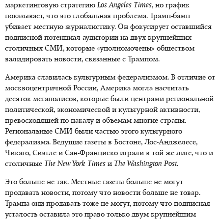
маркетинговую стратегию
Los Angeles Times
, но график
показывает, что это глобальная проблема.
Трамп-бамп
убивает местную журналистику. Он фокусирует оставшийся
подписной потенциал аудитории на двух крупнейших
столичных СМИ, которые «уполномочены» обществом
валидировать новости, связанные с Трампом.
Америка славилась культурным федерализмом. В отличие от
москвоцентричной России, Америка могла насчитать
десяток мегаполисов, которые были центрами региональной
политической, экономической и культурной активности,
превосходящей по накалу и объемам многие страны.
Региональные СМИ были частью этого культурного
федерализма. Ведущие газеты в Бостоне,
Лос-Анджелесе
,
Чикаго, Сиэтле и
Сан-Франциско
играли в той же лиге, что и
столичные
The New York Times
и
The Washington Post
.
Это больше не так. Местные газеты больше не могут
продавать новости, потому что новости больше не товар.
Трампа они продавать тоже не могут, потому что подписная
усталость оставила это право только двум крупнейшим