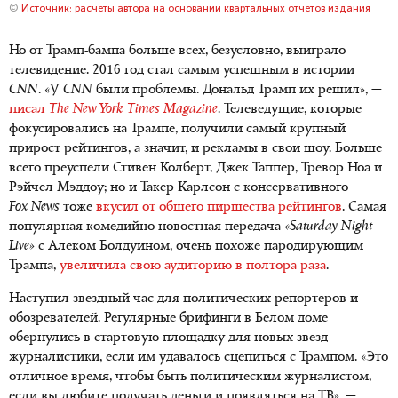
©
Источник: расчеты автора на основании квартальных отчетов издания
Но от Трамп-бампа больше всех, безусловно, выиграло
телевидение. 2016 год стал самым успешным в истории
CNN
. «У
CNN
были проблемы. Дональд Трамп их решил», —
писал
The New York Times Magazine
. Телеведущие, которые
фокусировались на Трампе, получили самый крупный
прирост рейтингов, а значит, и рекламы в свои шоу. Больше
всего преуспели Стивен Колберт, Джек Таппер, Тревор Ноа и
Рэйчел Мэддоу; но и Такер Карлсон с консервативного
Fox News
тоже
вкусил от общего пиршества рейтингов
. Самая
популярная комедийно-новостная передача
«Saturday Night
Live»
с Алеком Болдуином, очень похоже пародирующим
Трампа,
увеличила свою аудиторию в полтора раза
.
Наступил звездный час для политических репортеров и
обозревателей. Регулярные брифинги в Белом доме
обернулись в стартовую площадку для новых звезд
журналистики, если им удавалось сцепиться с Трампом. «Это
отличное время, чтобы быть политическим журналистом,
если вы любите получать деньги и появляться на ТВ», —