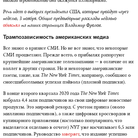
высокой вероятностью они окажутся иллюзорными.
Речь идет о выборах президента США, которые пройдут через
неделю, 3 ноября. Общие предвыборные расклады недавно
объяснял
на наших страницах Владимир Фролов.
Трампозависимость американских медиа
Все знают о кризисе СМИ. Но не все знают, что некоторые
СМИ процветают. Прежде всего, о прибылях рапортуют
крупнейшие американские телекомпании — в отличие от их
коллег в других странах. Но и некоторые американские
газеты, такие, как
The New York Times
, например, сообщают о
сногсшибательных успехах пэйвола (платной подписки).
В конце второго квартала 2020 года
The New York Times
набрала 4,4 млн подписчиков на свои цифровые новостные
продукты. Это мировой рекорд. С учетом принта (около
миллиона подписчиков), а также цифровых кроссвордов и
кулинарного приложения (настолько популярного, что
выделяется отдельно в отчете)
NYT
уже насчитывает 6,5 млн
подписчиков. Руководство
заверяет
, что издание успешно