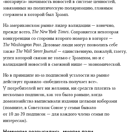
«нотариуса» значимость новостей в системе ценностей,
завязанных на политическую поляризацию, главным
стержнем в которой был Трамп.
На американском рынке лидер валидации — конечно,
прежде всего,
The New York Times
. Сохраняется некоторая
конкуренция со стороны второго номера в когорте —
The Washington Post
. Деловые люди могут позволить себе
также
The Wall Street Journal
— единственную, пожалуй, газету,
успех которой связан не только с Трампом, но и с
валидацией новостей в смежной нише — экономической.
Но в принципе из-за подписной усталости на рынке
действует правило «победитель получает все».
У потребителей нет ни желания, ни средств платить за
несколько подписок, как это было раньше, когда
домохозяйства выписывали издания целыми наборами
(помните, в Советском Союзе у семьи бывало
от 10 до 20 подписок — для каждого члена семьи по
интересам).
Немногие возвысились, многие пали