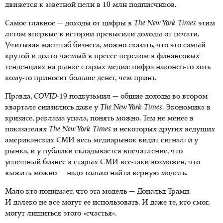
движется к заветной цели в 10 млн подписчиков.
Самое главное — доходы от цифры в
The New York Times
этим
летом впервые в истории превысили доходы от печати.
Учитывая масштаб бизнеса, можно сказать, что это самый
крутой и долго чаемый в прессе перелом в финансовых
тенденциях на рынке старых медиа: цифра
наконец-то
хоть
кому-то приносит больше денег, чем принт.
Правда,
COVID
-19 подкузьмил — общие доходы во втором
квартале снизились даже у
The New York Times
. Экономика в
кризисе, реклама упала, понять можно. Тем не менее в
показателях
The New York Times
и некоторых других ведущих
американских СМИ весь медиарынок видит сигнал: и у
рынка, и у публики складывается впечатление, что
успешный бизнес в старых СМИ
все-таки
возможен, что
выжить можно — надо только найти верную модель.
Мало кто понимает, что эта модель — Дональд Трамп.
И далеко не все могут ее использовать. И даже те, кто смог,
могут лишиться этого «счастья».