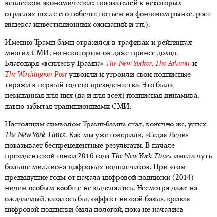
всплеском экономических показателей в некоторых
отраслях после его победы: подъем на фондовом рынке, рост
индекса инвестиционных ожиданий и т.п.).
Именно Трамп-бамп отразился в трафиках и рейтингах
многих СМИ, но некоторым он даже принес доход.
Благодаря «всплеску Трампа»
The New Yorker
,
The Atlantic
и
The Washington Post
удвоили и утроили свои подписные
тиражи в первый год его президентства. Это была
невиданная для них (да и для всех) подписная динамика,
давно забытая традиционными СМИ.
Настоящим символом Трамп-бампа стал, конечно же, успех
The New York Times
. Как мы уже говорили, «Седая Леди»
показывает беспрецедентные результаты. В начале
президентской гонки 2016 года
The New York Times
имела чуть
больше миллиона цифровых подписчиков. При этом
предыдущие годы от начала цифровой подписки (2014)
ничем особым вообще не выделялись. Несмотря даже на
ожидаемый, казалось бы, «эффект низкой базы», кривая
цифровой подписки была пологой, пока не начались