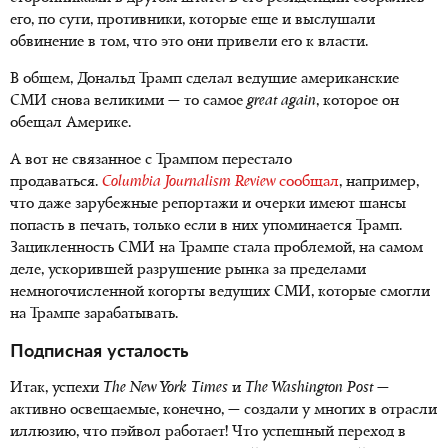
его, по сути, противники, которые еще и выслушали
обвинение в том, что это они привели его к власти.
В общем, Дональд Трамп сделал ведущие американские
СМИ снова великими — то самое
great again
, которое он
обещал Америке.
А вот не связанное с Трампом перестало
продаваться.
Columbia Journalism Review
сообщал
, например,
что даже зарубежные репортажи и очерки имеют шансы
попасть в печать, только если в них упоминается Трамп.
Зацикленность СМИ на Трампе стала проблемой, на самом
деле, ускорившей разрушение рынка за пределами
немногочисленной когорты ведущих СМИ, которые смогли
на Трампе зарабатывать.
Подписная усталость
Итак, успехи
The New York Times
и
The Washington Post
—
активно освещаемые, конечно, — создали у многих в отрасли
иллюзию, что пэйвол работает! Что успешный переход в