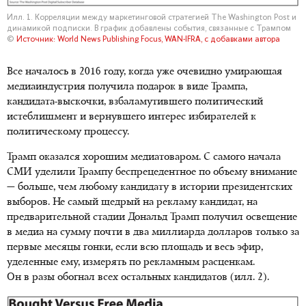
Илл. 1. Корреляции между маркетинговой стратегией The Washington Post и
динамикой подписки. В график добавлены события, связанные с Трампом
©
Источник: World News Publishing Focus, WAN-IFRA, с добавками автора
Все началось в 2016 году, когда уже очевидно умирающая
медиаиндустрия получила подарок в виде Трампа,
кандидата-выскочки, взбаламутившего политический
истеблишмент и вернувшего интерес избирателей к
политическому процессу.
Трамп оказался хорошим медиатоваром. С самого начала
СМИ уделили Трампу беспрецедентное по объему внимание
— больше, чем любому кандидату в истории президентских
выборов. Не самый щедрый на рекламу кандидат, на
предварительной стадии Дональд Трамп получил освещение
в медиа на сумму почти в два миллиарда долларов только за
первые месяцы гонки, если всю площадь и весь эфир,
уделенные ему, измерять по рекламным расценкам.
Он в разы обогнал всех остальных кандидатов (илл. 2).