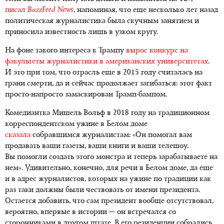
писал
BuzzFeed News
, напоминая, что еще несколько лет назад
политическая журналистика была скучным занятием и
приносила известность лишь в узком кругу.
На фоне такого интереса к Трампу
вырос конкурс на
факультеты журналистики в американских университетах
.
И это при том, что отрасль еще в 2015 году считалась на
грани смерти, да и сейчас продолжает загибаться: этот факт
просто-напросто замаскирован Трамп-бампом.
Комедиантка Мишель Вольф в 2018 году на традиционном
корреспондентском ужине в Белом доме
сказала
собравшимся журналистам: «Он помогал вам
продавать ваши газеты, ваши книги и ваши телешоу.
Вы помогли создать этого монстра и теперь зарабатываете на
нем». Удивительно, конечно, для речи в Белом доме, да еще
и в адрес журналистов, которых на ужине по традиции как
раз таки должны были чествовать от имени президента.
Остается добавить, что сам президент вообще отсутствовал,
вероятно, впервые в истории — он встречался со
сторонниками в другом штате. В его резиденции собрались