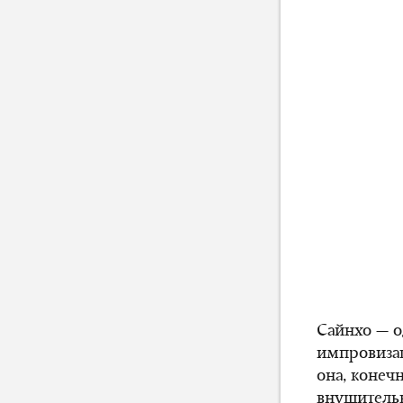
Сайнхо — о
импровизац
она, конеч
внушительн