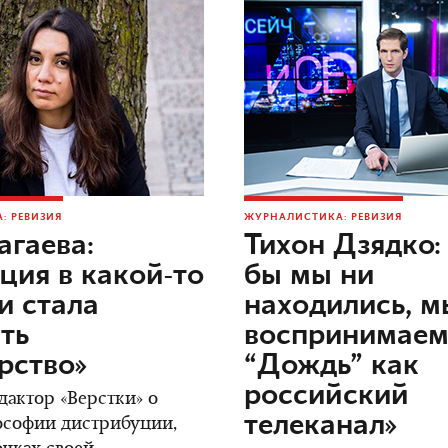
: РЕВИЗИЯ
ЖУРНАЛИСТИКА: РЕВИЗИЯ
агаева:
Тихон Дзядко: 
ция в какой-то
бы мы ни
и стала
находились, м
ть
воспринимае
рство»
“Дождь” как
российский
дактор «Верстки» о
телеканал»
ософии дистрибуции,