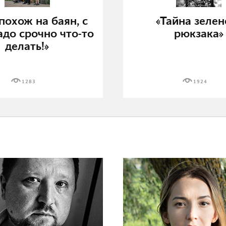
похож на баян, с
«Тайна зелен
адо срочно что-то
рюкзака»
делать!»
1283
1924