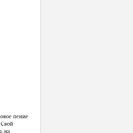
ловое пение
. Свой
, на