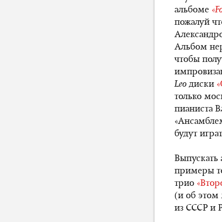
альбоме
«
Fo
пожалуй чт
Александро
Альбом нер
чтобы полу
импровизац
Leo
диски
«
только мос
пианиста В
«Ансамблем
будут игра
Выпускать 
примеры т
трио
«Втор
(и об этом
из СССР и 