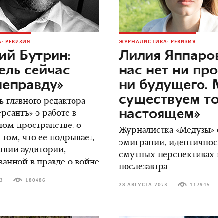
: РЕВИЗИЯ
ЖУРНАЛИСТИКА: РЕВИЗИЯ
ий Бутрин:
Лилия Яппаров
ель сейчас
нас нет ни пр
неправду»
ни будущего.
существуем то
ь главного редактора
настоящем»
сантъ» о работе в
ом пространстве, о
Журналистка «Медузы» о
 том, что ее подрывает,
эмиграции, идентичнос
ствии аудитории,
смутных перспективах н
ванной в правде о войне
послезавтра
23
180486
28 АВГУСТА 2023
117945