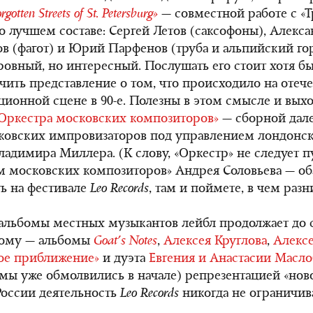
rgotten Streets of St
.
Petersburg
»
— совместной работе с «Т
о лучшем составе: Сергей Летов (саксофоны), Алекса
в (фагот) и Юрий Парфенов (труба и альпийский гор
овный, но интересный. Послушать его стоит хотя бы 
чить представление о том, что происходило на отеч
ионной сцене в 90-е. Полезны в этом смысле и вых
Оркестра московских композиторов»
— сборной дале
ковских импровизаторов под управлением лондонск
ладимира Миллера. (К слову, «Оркестр» не следует пу
 московских композиторов» Андрея Соловьева — оба
ть на фестивале
Leo Records
, там и поймете, в чем разн
альбомы местных музыкантов лейбл продолжает до с
ому — альбомы
Goat's Notes
,
Алексея Круглова
,
Алекс
ое приближение»
и дуэта
Евгения и Анастасии Масл
 мы уже обмолвились в начале) репрезентацией «но
России деятельность
Leo Records
никогда не ограничив