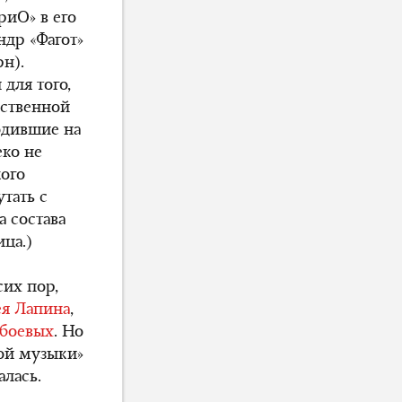
риО» в его
ндр «Фагот»
н).
для того,
ественной
одившие на
ко не
ого
тать с
 состава
ица.)
их пор,
ея Лапина
,
обоевых
. Но
вой музыки»
алась.