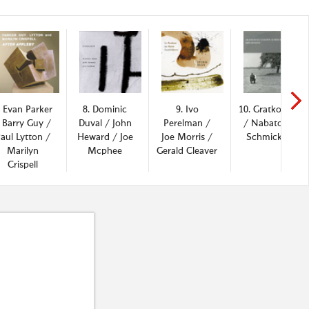
. Evan Parker
8. Dominic
9. Ivo
10. Gratkowski
 Barry Guy /
Duval / John
Perelman /
/ Nabatov /
aul Lytton /
Heward / Joe
Joe Morris /
Schmickler
Marilyn
Mcphee
Gerald Cleaver
Crispell