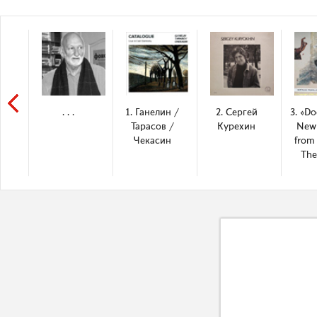
. . .
1. Ганелин /
2. Сергей
3. «D
Тарасов /
Курехин
New
Чекасин
from 
The