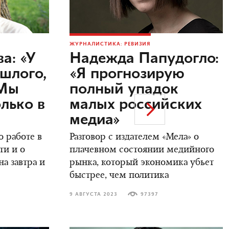
ЖУРНАЛИСТИКА: РЕВИЗИЯ
а: «У
Надежда Папудогло:
ошлого,
«Я прогнозирую
 Мы
полный упадок
лько в
малых российских
медиа»
 работе в
Разговор с издателем «Мела» о
ти и о
плачевном состоянии медийного
а завтра и
рынка, который экономика убьет
быстрее, чем политика
9 АВГУСТА 2023
97397