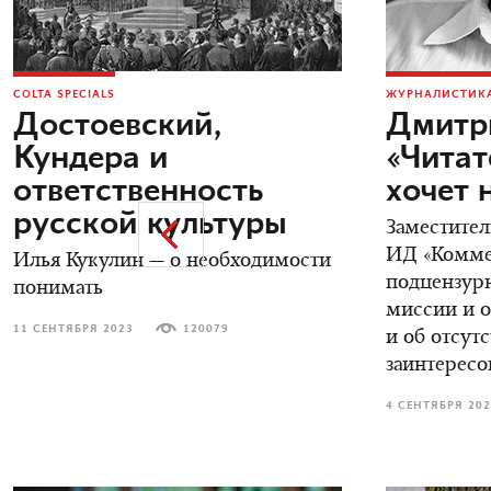
COLTA SPECIALS
ЖУРНАЛИСТИКА
Достоевский,
Дмитр
Кундера и
«Читат
ответственность
хочет 
русской культуры
Заместител
ИД «Коммер
Илья Кукулин — о необходимости
подцензурн
понимать
миссии и о
11 СЕНТЯБРЯ 2023
120079
и об отсут
заинтересо
4 СЕНТЯБРЯ 20