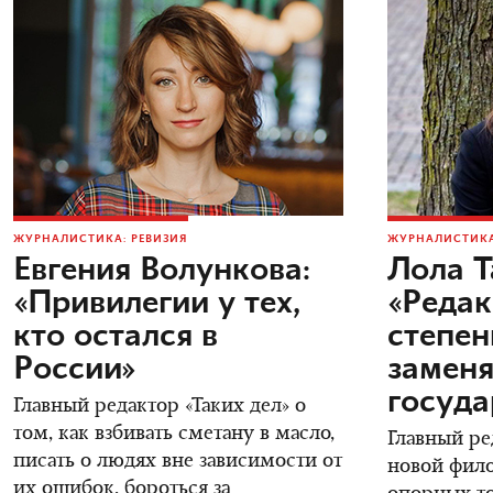
ЖУРНАЛИСТИКА: РЕВИЗИЯ
ЖУРНАЛИСТИКА
Евгения Волункова:
Лола Т
«Привилегии у тех,
«Редак
кто остался в
степен
России»
заменя
госуда
Главный редактор «Таких дел» о
том, как взбивать сметану в масло,
Главный ре
писать о людях вне зависимости от
новой фил
их ошибок, бороться за