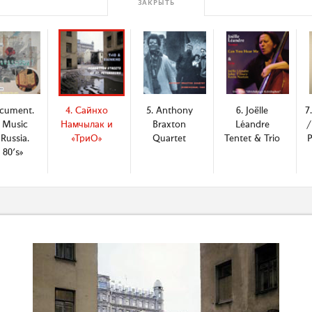
ЗАКРЫТЬ
ocument.
4. Сайнхо
5. Anthony
6. Joёlle
7
 Music
Намчылак и
Braxton
Léandre
/
Russia.
«ТриО»
Quartet
Tentet & Trio
P
 80's»