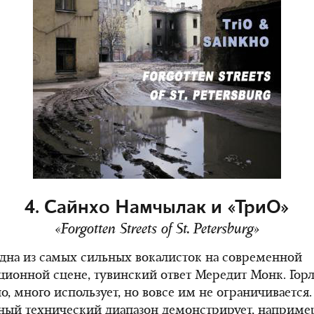
4. Сайнхо Намчылак и «ТриО»
«Forgotten Streets of St. Petersburg»
дна из самых сильных вокалисток на современной
ионной сцене, тувинский ответ Мередит Монк. Гор
но, много использует, но вовсе им не ограничивается
ый технический диапазон демонстрирует, например