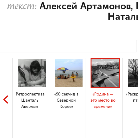
Алексей Артамонов
,
текст:
Натал
Ретроспектива
«90 секунд в
«Родина —
«Раск
Шанталь
Северной
это место во
пт
Акерман
Корее»
времени»