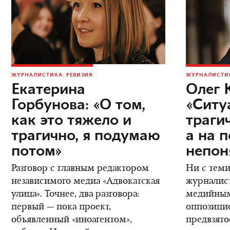
ЖУРНАЛИСТИКА: РЕВИЗИЯ
ЖУРНАЛИСТИК
Екатерина
Олег 
Горбунова: «О том,
«Ситу
как это тяжело и
трагич
трагично, я подумаю
а на 
потом»
непон
Разговор с главным редактором
Ни с теми
независимого медиа «Адвокатская
журналис
улица». Точнее, два разговора:
медийным
первый — пока проект,
оппозици
объявленный «иноагентом»,
предвзято