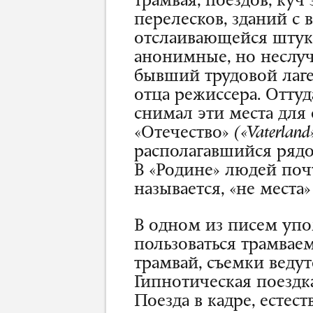
трамвая, поездов, куч
перелесков, зданий с
отслаивающейся штук
анонимные, но неслу
бывший трудовой лаге
отца режиссера. Оттуд
снимал эти места для
«Отечество»
(«Vaterland
располагавшийся рядо
В «Родине» людей почт
называется, «не места
В одном из писем упо
пользоваться трамваем
трамвай, съемки ведут
Гипнотическая поездк
Поезда в кадре, естес