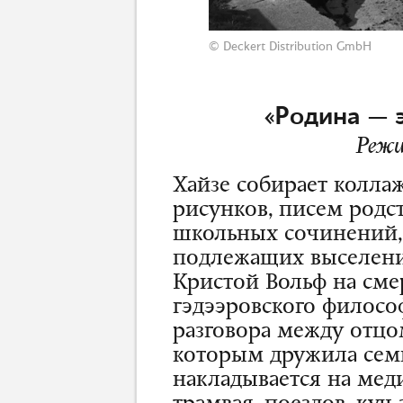
© Deckert Distribution GmbH
«Родина — 
Режи
Хайзе собирает коллаж
рисунков, писем родс
школьных сочинений, 
подлежащих выселени
Кристой Вольф на смер
гэдээровского философ
разговора между отц
которым дружила семья
накладывается на мед