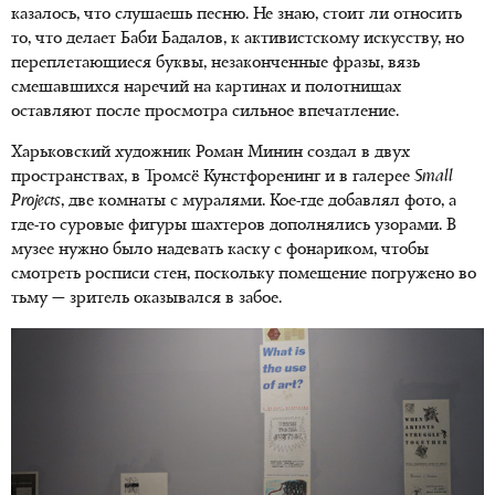
казалось, что слушаешь песню. Не знаю, стоит ли относить
то, что делает Баби Бадалов, к активистскому искусству, но
переплетающиеся буквы, незаконченные фразы, вязь
смешавшихся наречий на картинах и полотнищах
оставляют после просмотра сильное впечатление.
Харьковский художник Роман Минин создал в двух
пространствах, в Тромсё Кунстфоренинг и в галерее
Small
Projects
, две комнаты с муралями. Кое-где добавлял фото, а
где-то суровые фигуры шахтеров дополнялись узорами. В
музее нужно было надевать каску с фонариком, чтобы
смотреть росписи стен, поскольку помещение погружено во
тьму — зритель оказывался в забое.