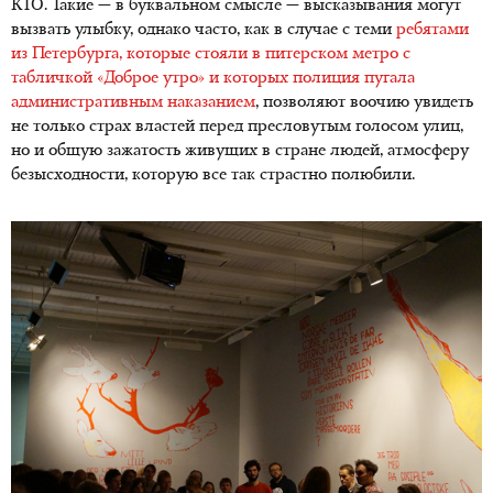
КТО. Такие — в буквальном смысле — высказывания могут
вызвать улыбку, однако часто, как в случае с теми
ребятами
из Петербурга, которые стояли в питерском метро с
табличкой «Доброе утро» и которых полиция пугала
административным наказанием
, позволяют воочию увидеть
не только страх властей перед пресловутым голосом улиц,
но и общую зажатость живущих в стране людей, атмосферу
безысходности, которую все так страстно полюбили.