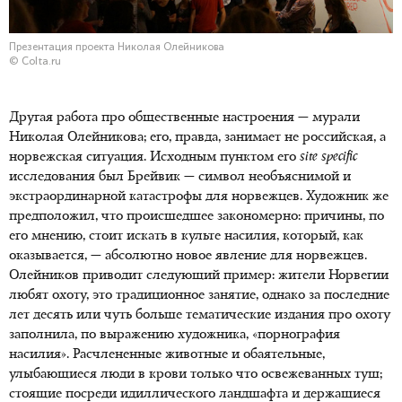
Презентация проекта Николая Олейникова
© Colta.ru
Другая работа про общественные настроения — мурали
Николая Олейникова; его, правда, занимает не российская, а
норвежская ситуация. Исходным пунктом его
site
specific
исследования был Брейвик — символ необъяснимой и
экстраординарной катастрофы для норвежцев. Художник же
предположил, что происшедшее закономерно: причины, по
его мнению, стоит искать в культе насилия, который, как
оказывается, — абсолютно новое явление для норвежцев.
Олейников приводит следующий пример: жители Норвегии
любят охоту, это традиционное занятие, однако за последние
лет десять или чуть больше тематические издания про охоту
заполнила, по выражению художника, «порнография
насилия». Расчлененные животные и обаятельные,
улыбающиеся люди в крови только что освежеванных туш;
стоящие посреди идиллического ландшафта и держащиеся