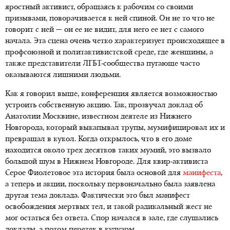
яростный активист, обращаясь к рабочим со своими
призывами, поворачивается к ней спиной. Он не то что не
говорит с ней — он ее не видит, для него ее нет с самого
начала. Эта сцена очень четко характеризует происходящее в
профсоюзной и политактивистской среде, где женщины, а
также представители ЛГБТ-сообщества пугающе часто
оказываются лишними людьми.
Как я говорил выше, конференция является возможностью
устроить собственную акцию. Так, прозвучал доклад об
Анатолии Москвине, известном деятеле из Нижнего
Новгорода, который выкапывал трупы, мумифицировал их и
превращал в кукол. Когда открылось, что в его доме
находится около трех десятков таких мумий, это вызвало
большой шум в Нижнем Новгороде. Для квир-активиста
Серое Фиолетовое эта история была основой для
манифеста
,
а теперь и акции, поскольку первоначально была заявлена
другая тема доклада. Фактически это был манифест
освобождения мертвых тел, и такой радикальный жест не
мог остаться без ответа. Спор начался в зале, где слушались
доклады, а потом перетек в кулуары.