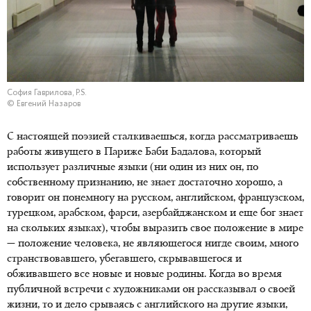
София Гаврилова, P.S.
© Евгений Назаров
С настоящей поэзией сталкиваешься, когда рассматриваешь
работы живущего в Париже Баби Бадалова, который
использует различные языки (ни один из них он, по
собственному признанию, не знает достаточно хорошо, а
говорит он понемногу на русском, английском, французском,
турецком, арабском, фарси, азербайджанском и еще бог знает
на скольких языках), чтобы выразить свое положение в мире
— положение человека, не являющегося нигде своим, много
странствовавшего, убегавшего, скрывавшегося и
обживавшего все новые и новые родины. Когда во время
публичной встречи с художниками он рассказывал о своей
жизни, то и дело срываясь с английского на другие языки,