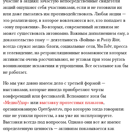
участие в акциях: зачастую непосредственные свидетели
акций ощущают себя участниками, если и не готовили их
или даже пытались им противодействовать. Любая акция —
это реалити-шоу, в которое вовлекаются все, кто попадает в
«зону поражения». Во-вторых, современный активизм не
может существовать автономно. Важным дополнением ему, а
доказательство тому — деятельность «Войны» и
Pussy
Riot
,
всегда служат медиа: блоги, социальные сети,
YouTube
, пресса
и телевидение, на ретрансляционные возможности которых
активисты очень рассчитывают, не уставая при этом ругать
возникающие искажения и упрощения. Все остальное как бы
не работает.
Но мы уже давно имеем дело с третьей формой —
выставками, которые иногда приобретают черты
конференций или фестивалей. Вспомните хотя бы
«МедиаУдар»
или
выставку протестных плакатов
,
организованную
OpenSpace
.
ru
, про которую тогда говорили:
еще не утихли протесты, а вы уже их эксплуатируете.
Выставки всегда под вопросом. Однако они все же имеют
определенную ценность — активизм показывается как