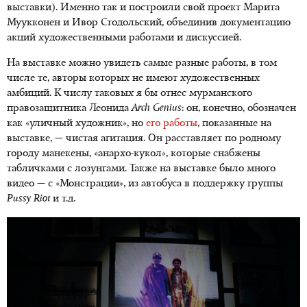
выставки). Именно так и построили свой проект Марита
Муукконен и Ивор Стодольский, объединив документацию
акций художественными работами и дискуссией.
На выставке можно увидеть самые разные работы, в том
числе те, авторы которых не имеют художественных
амбиций. К числу таковых я бы отнес мурманского
правозащитника Леонида
Arch
Genius
: он, конечно, обозначен
как «уличный художник», но
его работы
, показанные на
выставке, — чистая агитация. Он расставляет по родному
городу манекены, «анархо-кукол», которые снабжены
табличками с лозунгами. Также на выставке было много
видео — с «Монстрации», из автобуса в поддержку группы
Pussy Riot
и т.д.