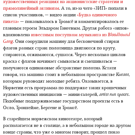
художественных реакциях на акционистские стратегии и
прямолинейный активизм
. А то, из-за чего «ЗИП» попали в
список участников, — видео акции
«Будка одиночного
пикета»
— показывалось в Тромсё и комментировалось ее
главным героем Эльдаром Ганеевым. Другая работа «зипов»
вдохновлена
известным поступком музыканта из
Bloodhound
Gang
. Они соорудили машину для бесконечной стирки
флагов разных стран: полотнища двигаются по кругу,
стираются, отжимаются, сушатся. Через несколько циклов
краска с флагов начинает смываться и смешиваться —
получаются одинаковые абстрактные полотна. Кстати
говоря, эта машина стоит в небольшом пространстве
Kurant
,
которым руководят молодые ребята. Оказывается, в
Норвегии есть программа по поддержке таких крошечных
художественных инициатив — мини-галерей,
artist
run
spaces
.
Подобные поддерживаемые государством проекты есть в
Осло, Тронхейме, Бергене и Тромсё.
В старейшем норвежском кинотеатре, который
располагается не в столице, а в небольшом городе на другом
конце страны, что уже о многом говорит, прошел показ