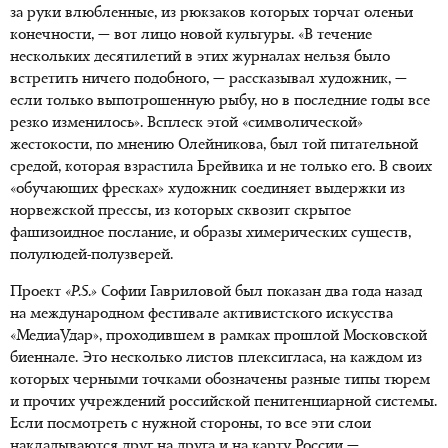
за руки влюбленные, из рюкзаков которых торчат оленьи
конечности, — вот лицо новой культуры. «В течение
нескольких десятилетий в этих журналах нельзя было
встретить ничего подобного, — рассказывал художник, —
если только выпотрошенную рыбу, но в последние годы все
резко изменилось». Всплеск этой «символической»
жестокости, по мнению Олейникова, был той питательной
средой, которая взрастила Брейвика и не только его. В своих
«обучающих фресках» художник соединяет выдержки из
норвежской прессы, из которых сквозит скрытое
фашизоидное послание, и образы химерических существ,
полулюдей-полузверей.
Проект
«
P
.
S
.
»
Софии Гавриловой был показан два года назад
на международном фестивале активистского искусства
«МедиаУдар», проходившем в рамках прошлой Московской
биеннале. Это несколько листов плексигласа, на каждом из
которых черными точками обозначены разные типы тюрем
и прочих учреждений российской пенитенциарной системы.
Если посмотреть с нужной стороны, то все эти слои
накладываются друг на друга и на карту России —