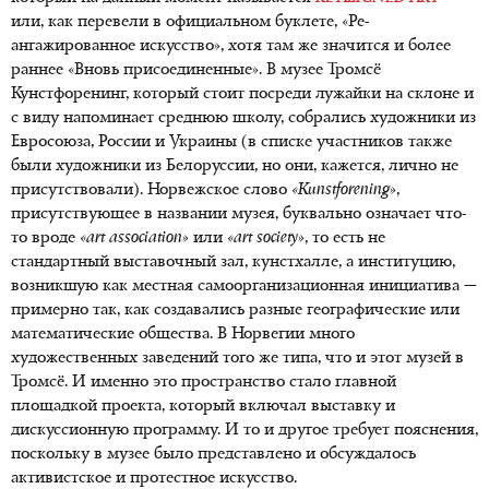
или, как перевели в официальном буклете, «Ре-
ангажированное искусство», хотя там же значится и более
раннее «Вновь присоединенные». В музее Тромсё
Кунстфоренинг, который стоит посреди лужайки на склоне и
с виду напоминает среднюю школу, собрались художники из
Евросоюза, России и Украины (в списке участников также
были художники из Белоруссии, но они, кажется, лично не
присутствовали). Норвежское слово
«Kunstforening»
,
присутствующее в названии музея, буквально означает что-
то вроде
«
art
association
»
или
«
art
society
»
, то есть не
стандартный выставочный зал, кунстхалле, а институцию,
возникшую как местная самоорганизационная инициатива —
примерно так, как создавались разные географические или
математические общества. В Норвегии много
художественных заведений того же типа, что и этот музей в
Тромсё. И именно это пространство стало главной
площадкой проекта, который включал выставку и
дискуссионную программу. И то и другое требует пояснения,
поскольку в музее было представлено и обсуждалось
активистское и протестное искусство.