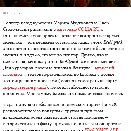
© Colta.ru
Полгода назад кураторы Марита Муукконен и Ивор
Стодольский рассказали в
интервью COLTA.RU
о
готовящемся тогда проекте, название которого все время
менялось — неизменным оставалось лишь слово
Re-Aligned
,
хотя насчет перевода этого понятия также не было единого
мнения и, видимо, его нет до сих пор. Думаю, что и
смысловая начинка у этого
Re
-
Aligned
все время меняется.
Для кураторов, которые делали в Венеции
Цыганский
павильон
, а теперь перемещаются по Евразии с новым
долгоиграющим проектом (можно посмотреть на карте
маршруты миграций
), такая нестабильность вполне
органична. Мне самому близка эта номадическая эстетика.
В сравнительно небольшом норвежском городе Тромсё,
расположенном за полярным кругом и при этом
являющемся очень важной для страны локацией —
исторически и по факту, проходит один из этапов проекта,
который на данный момент называется
RE-ALIGNED ART
—