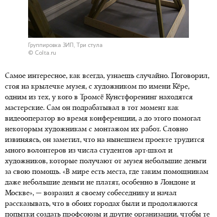
Группировка ЗИП, Три стула
© Colta.ru
Самое интересное, как всегда, узнаешь случайно. Поговорил,
стоя на крылечке музея, с художником по имени Кёре,
одним из тех, у кого в Тромсё Кунстфоренинг находятся
мастерские. Сам он подрабатывал в тот момент как
видеооператор во время конференции, а до этого помогал
некоторым художникам с монтажом их работ. Словно
извиняясь, он заметил, что на нынешнем проекте трудится
много волонтеров из числа студентов арт-школ и
художников, которые получают от музея небольшие деньги
за свою помощь. «В мире есть места, где таким помощникам
даже небольшие деньги не платят, особенно в Лондоне и
Москве», — возразил я своему собеседнику и начал
рассказывать, что в обоих городах были и продолжаются
попытки создать профсоюзы и другие организации, чтобы те