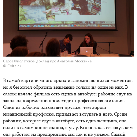
Серое Фиолетовое, доклад про Анатолия Москвина
© Colta.ru
В самой картине много ярких и запоминающихся моментов,
но я бы хотел обратить внимание только на один из них. В
самом начале фильма есть сцена в автобусе: рабочие едут на
завод, одновременно происходит профсоюзная агитация.
Один из рабочих разъясняет другим, чем хорош
независимый профсоюз, призывает вступать в него. Среди
рабочих, которые едут в автобусе, есть одна женщина, она
сидит в самом конце салона, в углу. Кто она, как ее зовут, кем
она работает на предприятии, мы так и не узнаем. Самый