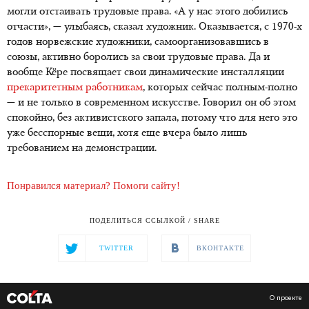
могли отстаивать трудовые права. «А у нас этого добились
отчасти», — улыбаясь, сказал художник. Оказывается, с 1970-х
годов норвежские художники, самоорганизовавшись в
союзы, активно боролись за свои трудовые права. Да и
вообще Кёре посвящает свои динамические инсталляции
прекаритетным работникам
, которых сейчас полным-полно
— и не только в современном искусстве. Говорил он об этом
спокойно, без активистского запала, потому что для него это
уже бесспорные вещи, хотя еще вчера было лишь
требованием на демонстрации.
Понравился материал? Помоги сайту!
ПОДЕЛИТЬСЯ ССЫЛКОЙ / SHARE
TWITTER
ВКОНТАКТЕ
О проекте