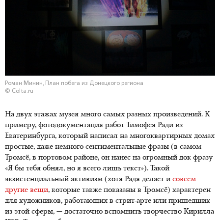
Роман Минин, План побега из Донецкого региона
© Colta.ru
На двух этажах музея много самых разных произведений. К
примеру, фотодокументация работ Тимофея Ради из
Екатеринбурга, который написал на многоквартирных домах
простые, даже немного сентиментальные фразы (в самом
Тромсё, в портовом районе, он нанес на огромный док фразу
«Я бы тебя обнял, но я всего лишь текст»). Такой
экзистенциальный активизм (хотя Радя делает и
совсем
другие вещи
, которые также показаны в Тромсё) характерен
для художников, работающих в стрит-арте или пришедших
из этой сферы, — достаточно вспомнить творчество Кирилла