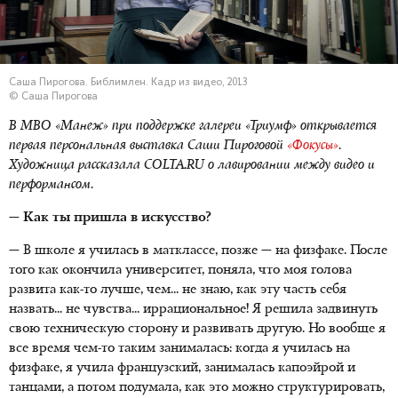
Саша Пирогова. Библимлен. Кадр из видео, 2013
© Саша Пирогова
В МВО «Манеж» при поддержке галереи «Триумф» открывается
первая персональная выставка Саши Пироговой
«Фокусы»
.
Художница рассказала COLTA.RU о лавировании между видео и
перформансом.
— Как ты пришла в искусство?
— В школе я училась в матклассе, позже — на физфаке. После
того как окончила университет, поняла, что моя голова
развита как-то лучше, чем... не знаю, как эту часть себя
назвать... не чувства... иррациональное! Я решила задвинуть
свою техническую сторону и развивать другую. Но вообще я
все время чем-то таким занималась: когда я училась на
физфаке, я учила французский, занималась капоэйрой и
танцами, а потом подумала, как это можно структурировать,