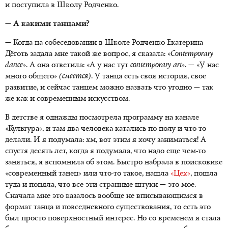
и поступила в Школу Родченко.
— А какими танцами?
— Когда на собеседовании в Школе Родченко Екатерина
Дёготь задала мне такой же вопрос, я сказала: «
Contemporary
dance
». А она ответила: «А у нас тут
contemporary
art
». — «У нас
много общего»
(смеется)
. У танца есть своя история, свое
развитие, и сейчас танцем можно назвать что угодно — так
же как и современным искусством.
В детстве я однажды посмотрела программу на канале
«Культура», и там два человека катались по полу и что-то
делали. И я подумала: хм, вот этим я хочу заниматься! А
спустя десять лет, когда я подумала, что надо еще чем-то
заняться, я вспомнила об этом. Быстро набрала в поисковике
«современный танец» или что-то такое, нашла
«Цех»
, пошла
туда и поняла, что все эти странные штуки — это мое.
Сначала мне это казалось вообще не вписывающимся в
формат танца и повседневного существования, то есть это
был просто поверхностный интерес. Но со временем я стала