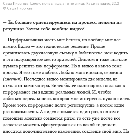
Саша Пирогова. Целую ночь спишь, а то не спишь. Кадр из видео, 2012
© Саша Пирогова
— Ты больше ориентируешься на процесс, нежели на
результат. Зачем тебе вообще видео?
— Перформативная часть мне близка, но вообще мне все
важно. Видео — это техническое решение. Проще
организовать двухчасовую съемку в библиотеке, чем водить
в это полузакрытое место зрителей. Диплом я тоже вначале
думала решить как перформанс. Но в видео я как-то тоже
вросла. Я его тоже люблю. Люблю монтировать, серьезно
(смеется)
. Последнее видео монтировала две недели, не
отходя от компьютера. Видео более иллюзорно, тогда как в
перформансе ты видишь реальных людей. И, чтобы
добиться нереальности, которая мне интересна, нужно видео.
Кроме того, перформанс долго репетируешь, а потом один
раз показываешь. А видео снимается один раз, а потом с
помощью монтажа создается ритм, то есть уже после все
делается: можешь сфокусироваться на какой-то детали,
вносится дополнительное измерение, создаешь свой мир. На