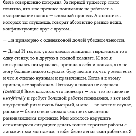
была совершенно потеряна. За первый триместр стало
понятно, что мое прежнее понимание не работает, а
выстраивание нового — сложный процесс. Авторитеты,
которых ты слушаешь, говорят абсолютно разные вещи,
конфликтующие друг с другом...
— …и примерно с одинаковой долей убедительности.
— Да-да! И ты, как управляемая машинка, тыркаешься то в
одну стенку, то в другую в темной комнате. И вот я
потыркалась-потыркалась, пришла в себя и поняла, что не
могу больше никого слушать, буду делать то, что у меня есть
и что я считаю нужным и правильным. Когда я к этому
пришла, все заработало. Поэтому я никого не слушала
(смеется)
! Всем казалось, что видеоарт — это что-то такое не
user
-
friendly
и требует большой работы понимания, а вот мой
внутренний ритм очень быстрый, и мне — во всяком случае,
раньше — было очень сложно смотреть медленно
развивающиеся картинки. Мне хотелось нарушить
сложившуюся ситуацию: делать только короткие работы с
динамичным монтажом, чтобы было легко, смотрибельно. Я