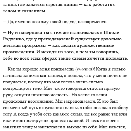
танца, где задается строгая линия — как работать с
телом и сознанием.
— Да, именно поэтому такой подход несовременен.
— Ну и наверняка ты с тем же сталкивалась в Школе
Родченко, где у преподавателей существует довольно
жесткая программа — как делать художественные
произведения. И исходя из того, о чем ты говоришь,
тебе во всех этих сферах такие схемы хочется поломать.
— Как ты хорошо меня понимаешь
(смеется)
! Когда я только
начинала заниматься танцем, я поняла, что у меня ничего не
получается, потому что моя голова очень сильно
контролирует тело. Мне часто говорили: отпусти правую
руку, отпусти нижнюю челюсть... Но какие-то вещи
происходят неосознанно. Мы закрепощаемся. И это был
совместный путь отпускания головы, чтобы она дала свободу
телу. А когда у тебя есть какая-то схема, ты все равно так или
иначе контролируешь процесс головой. И весь интерес в
занятиях танцем заключался в выходе из себя. Мне кажется,