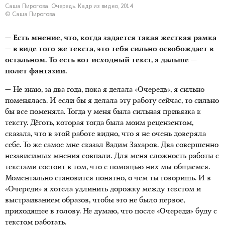
Саша Пирогова. Очередь. Кадр из видео, 2014
© Саша Пирогова
— Есть мнение, что, когда задается такая жесткая рамка
— в виде того же текста, это тебя сильно освобождает в
остальном. То есть вот исходный текст, а дальше —
полет фантазии.
— Не знаю, за два года, пока я делала «Очередь», я сильно
поменялась. И если бы я делала эту работу сейчас, то сильно
бы все поменяла. Тогда у меня была сильная привязка к
тексту. Дёготь, которая тогда была моим рецензентом,
сказала, что в этой работе видно, что я не очень доверяла
себе. То же самое мне сказал Вадим Захаров. Два совершенно
независимых мнения совпали. Для меня сложность работы с
текстами состоит в том, что с помощью них мы общаемся.
Моментально становится понятно, о чем ты говоришь. И в
«Очереди» я хотела удлинить дорожку между текстом и
выстраиванием образов, чтобы это не было первое,
приходящее в голову. Не думаю, что после «Очереди» буду с
текстом работать.