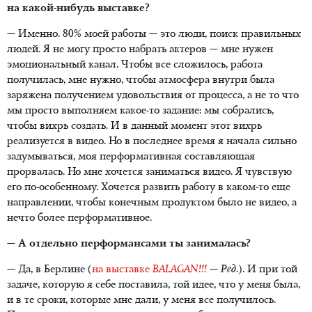
на какой-нибудь выставке?
— Именно. 80% моей работы — это люди, поиск правильных
людей. Я не могу просто набрать актеров — мне нужен
эмоциональный канал. Чтобы все сложилось, работа
получилась, мне нужно, чтобы атмосфера внутри была
заряжена получением удовольствия от процесса, а не то что
мы просто выполняем какое-то задание: мы собрались,
чтобы вихрь создать. И в данный момент этот вихрь
реализуется в видео. Но в последнее время я начала сильно
задумываться, моя перформативная составляющая
прорвалась. Но мне хочется заниматься видео. Я чувствую
его по-особенному. Хочется развить работу в каком-то еще
направлении, чтобы конечным продуктом было не видео, а
нечто более перформативное.
— А отдельно перформансами ты занималась?
— Да, в Берлине (
на выставке
BALAGAN!!!
—
Ред
.). И при той
задаче, которую я себе поставила, той идее, что у меня была,
и в те сроки, которые мне дали, у меня все получилось.