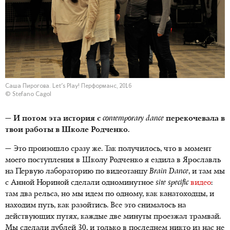
Саша Пирогова. Let's Play! Перформанс, 2016
© Stefano Cagol
— И потом эта история с
contemporary
dance
перекочевала в
твои работы в Школе Родченко.
— Это произошло сразу же. Так получилось, что в момент
моего поступления в Школу Родченко я ездила в Ярославль
на Первую лабораторию по видеотанцу
Brain
Dance
, и там мы
с Анной Нориной сделали одноминутное
site
specific
видео
:
там два рельса, но мы идем по одному, как канатоходцы, и
находим путь, как разойтись. Все это снималось на
действующих путях, каждые две минуты проезжал трамвай.
Мы сделали дублей 30, и только в последнем никто из нас не