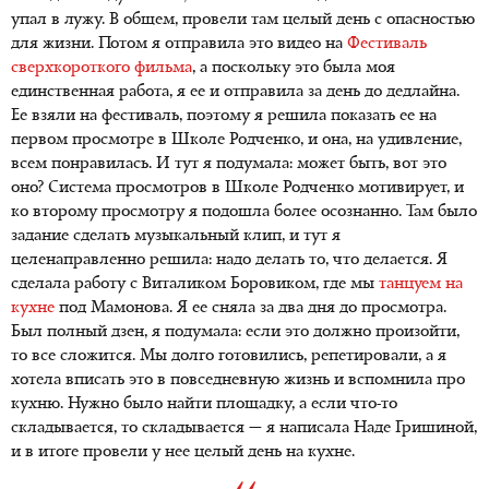
упал в лужу. В общем, провели там целый день с опасностью
для жизни. Потом я отправила это видео на
Фестиваль
сверхкороткого фильма
, а поскольку это была моя
единственная работа, я ее и отправила за день до дедлайна.
Ее взяли на фестиваль, поэтому я решила показать ее на
первом просмотре в Школе Родченко, и она, на удивление,
всем понравилась. И тут я подумала: может быть, вот это
оно? Система просмотров в Школе Родченко мотивирует, и
ко второму просмотру я подошла более осознанно. Там было
задание сделать музыкальный клип, и тут я
целенаправленно решила: надо делать то, что делается. Я
сделала работу с Виталиком Боровиком, где мы
танцуем на
кухне
под Мамонова. Я ее сняла за два дня до просмотра.
Был полный дзен, я подумала: если это должно произойти,
то все сложится. Мы долго готовились, репетировали, а я
хотела вписать это в повседневную жизнь и вспомнила про
кухню. Нужно было найти площадку, а если что-то
складывается, то складывается — я написала Наде Гришиной,
и в итоге провели у нее целый день на кухне.