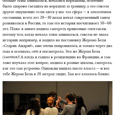
больше этим заниматься, начались воркшопы, особенно
было здорово съездить на воркшоп за границу, а это совсем
другое ощущение: если здесь у нас эта сфера — в зачаточном
состоянии, всего лет 20—30 назад начал современный танец
развиваться в России, то там его история насчитывает 50—60
лет. Плюс я много ходила смотреть привозные спектакли,
потому что, когда начала этим заниматься, совсем не знала
истории: например, я ходила на постановку Жерома Беля
«Седрик Андриё», мне очень понравилось, и только через два
года я осознала,
что
я посмотрела. Это же Жером Бель
(смеется)
! А когда я ездила в резиденцию во Францию, я там
тоже изучала этот вопрос, ходила в разные школы, смотрела,
как это там устроено. Однажды вышла после класса — и вот
тебе Жером Бель в 20 метрах сидит. Там все казалось ближе.