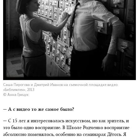
Саша Пирогова и Дмитрий Иванов на съемочной площадке видео
«Библимлен», 2013
© Анна Грицук
— А с видео то же самое было?
— С 15 лет я интересовалась искусством, но как зритель, и
это было одно восприятие. В Школе Родченко восприятие
абсолютно поменялось, особенно на семинарах Дёготь. Я