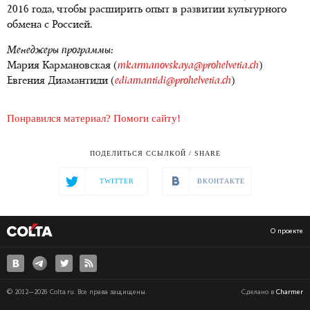
2016 года, чтобы расширить опыт в развитии культурного
обмена с Россией.
Менеджеры программы:
Мария Кармановская (
mkarmanovskaya@prohelvetia.ch
)
Евгения Диамантиди (
ediamantidi@prohelvetia.ch
)
Понравился материал? Помоги сайту!
ПОДЕЛИТЬСЯ ССЫЛКОЙ / SHARE
TWITTER
ВКОНТАКТЕ
О проекте
© 2012—2026 Colta.ru. Все права защищены.
Сделано в
Charmer