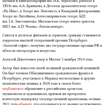
музыки и кинематографии им. Н.К. Черкасова, работал в
ТЮЗе им. А.А. Брянцева, в Детском драматическом театре
«На Неве», в Театре им. Ленсовета, в Камерной филармонии,
Театре на Литейном, Александринском театре, БДТ
им. Г.А. Товстоногова, Московском театре юного зрителя,
МХТ им. А.П. Чехова, «Гоголь-центре».
Cнялся в десятках фильмов и сериалов, трижды становился
лауреатом высшей театральной премии Петербурга
«Золотой софит», получил две государственные премии РФ в
области литературы и искусства.
Алексей Девотченко умер в Москве 5 ноября 2014 года.
Актер был известен своей активной гражданской позицией.
Он был членом Объединенного гражданского фронта в
Петербурге, участвовал в Маршах несогласных и других
политических акциях, в 2010 годe в своем блоге
опубликовал
обращение к российским артистам,
музыкантам и художникам, призвав их прекратить
всяческую поддержку государственной пропаганды, осенью
2011 года
объявил
, что отказывается от звания заслуженного