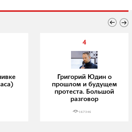
4
нивке
Григорий Юдин о
аса)
прошлом и будущем
протеста. Большой
разговор
167346