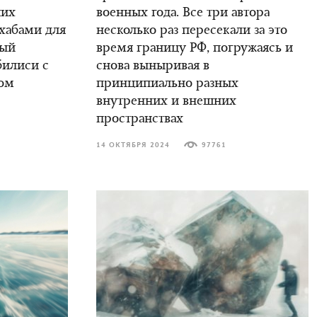
ших
военных года. Все три автора
 хабами для
несколько раз пересекали за это
вый
время границу РФ, погружаясь и
билиси с
снова выныривая в
ом
принципиально разных
внутренних и внешних
пространствах
14 ОКТЯБРЯ 2024
97761