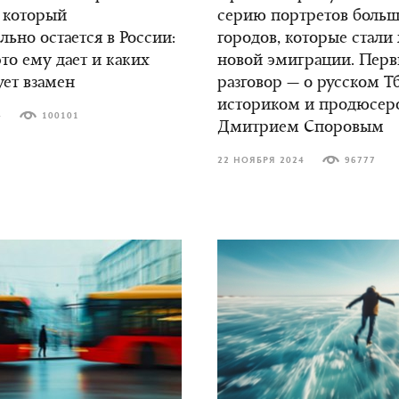
 который
серию портретов боль
ьно остается в России:
городов, которые стали
это ему дает и каких
новой эмиграции. Пер
ует взамен
разговор — о русском Т
историком и продюсер
4
100101
Дмитрием Споровым
22 НОЯБРЯ 2024
96777