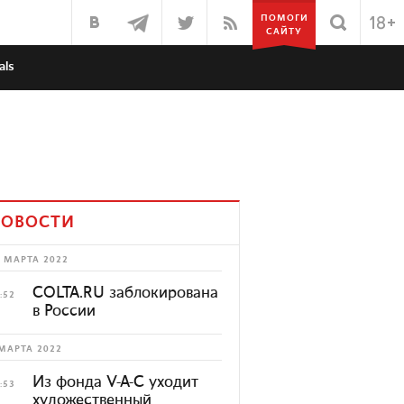
ПОМОГИ
САЙТУ
als
ОВОСТИ
 МАРТА 2022
COLTA.RU заблокирована
:52
в России
МАРТА 2022
Из фонда V-A-C уходит
:53
художественный