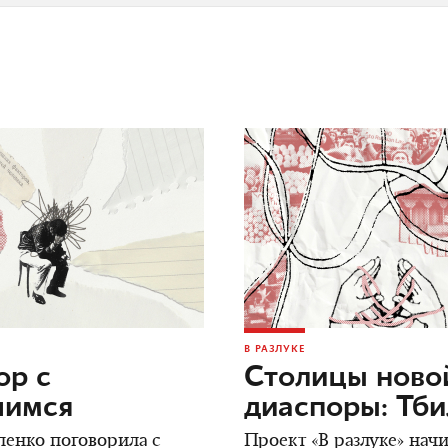
В РАЗЛУКЕ
ор c
Столицы ново
шимся
диаспоры: Тб
енко поговорила с
Проект «В разлуке» нач