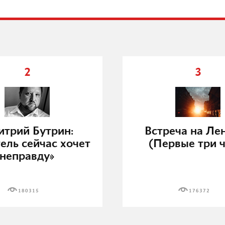
2
3
трий Бутрин:
Встреча на Ле
ель сейчас хочет
(Первые три ч
неправду»
180315
176372