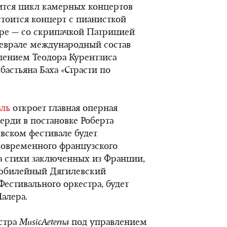
ится цикл камерных концертов
остоится концерт с пианисткой
бре — со скрипачкой Патрицией
феврале международный состав
влением Теодора Курентзиса
астьяна Баха «Страсти по
аль
откроет главная оперная
ерди в постановке Роберта
евском фестивале будет
 современного французского
а стихи заключенных из Франции,
 юбилейный Дягилевский
естивального оркестра, будет
алера.
стра
MusicAeterna
под управлением