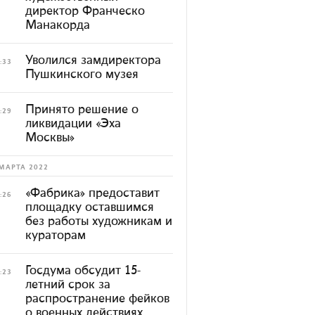
директор Франческо
Манакорда
Уволился замдиректора
:33
Пушкинского музея
Принято решение о
:29
ликвидации «Эха
Москвы»
МАРТА 2022
«Фабрика» предоставит
:26
площадку оставшимся
без работы художникам и
кураторам
Госдума обсудит 15-
:23
летний срок за
распространение фейков
о военных действиях