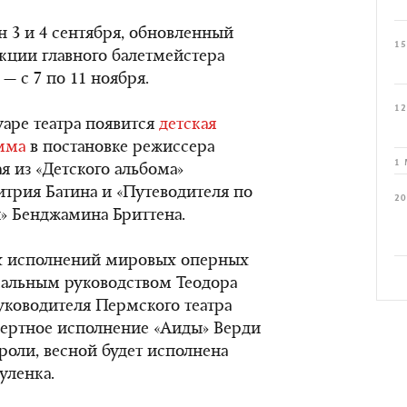
н 3 и 4 сентября, обновленный
15
кции главного балетмейстера
 с 7 по 11 ноября.
12
уаре театра появится
детская
мма
в постановке режиссера
1 
я из «Детского альбома»
итрия Батина и «Путеводителя по
20
» Бенджамина Бриттена.
х исполнений мировых оперных
кальным руководством Теодора
уководителя Пермского театра
нцертное исполнение «Аиды» Верди
 роли, весной будет исполнена
уленка.