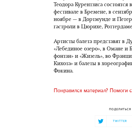
Теодора Курентзиса состоятся 
фестивале в Бремене, в сентяб
ноябре — в Дортмунде и Петер
гастроли в Цюрихе, Роттердаме,
Артисты балета представят в Д
«Лебединое озеро», в Омане и
фонтан» и «Жизель», во Франци
Кихота» и балеты в хореограф
Фокина.
Понравился материал? Помоги с
ПОДЕЛИТЬСЯ 
TWITTER