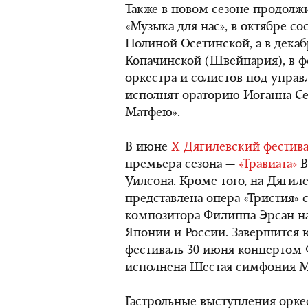
Также в новом сезоне продолж
«Музыка для нас», в октябре с
Полиной Осетинской, а в дека
Копачинской (Швейцария), в 
оркестра и солистов под упра
исполнят ораторию Иоганна Себ
Матфею».
В июне
X Дягилевский фестив
премьера сезона —
«Травиата»
В
Уилсона. Кроме того, на Дягил
представлена опера «Тристия»
композитора Филиппа Эрсан н
Японии и России. Завершится
фестиваль 30 июня концертом Ф
исполнена Шестая симфония М
Гастрольные выступления орке