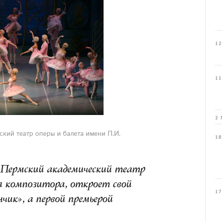
12
11
2 
кий театр оперы и балета имени П.И.
18
о Пермский академический театр
я композитора, откроет свой
17
чик», а первой премьерой