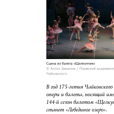
Сцена из балета «Щелкунчик»
© Антон Завьялов /
Пермский академичес
Чайковского
В год 175-летия Чайковског
оперы и балета, носящий им
144-й сезон балетом «Щелкун
станет «Лебединое озеро».