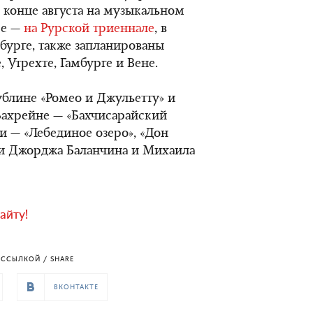
в конце августа на музыкальном
ре —
на Рурской триеннале
, в
бурге, также запланированы
 Утрехте, Гамбурге и Вене.
ублине «Ромео и Джульетту» и
 Бахрейне — «Бахчисарайский
и — «Лебединое озеро», «Дон
ии Джорджа Баланчина и Михаила
айту!
ССЫЛКОЙ / SHARE
ВКОНТАКТЕ