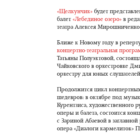
«Щелкунчик»
будет представле
балет
«Лебединое озеро»
в реда
театра Алексея Мирошниченко —
Ближе к Новому году в реперт
концертно-театральная програ
Татьяны Полуэктовой, состояща
Чайковского в оркестровке Дм
оркестру для юных слушателей
Продолжится цикл концертны
шедевров: в октябре под музы
Курентзиса, художественного р
оперы и балета, состоится ко
с Зариной Абаевой в заглавной
опера «Диалоги кармелиток» П