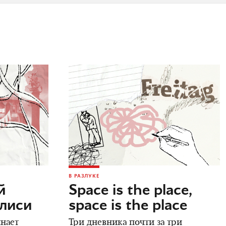
В РАЗЛУКЕ
й
Space is the place,
илиси
space is the place
инает
Три дневника почти за три