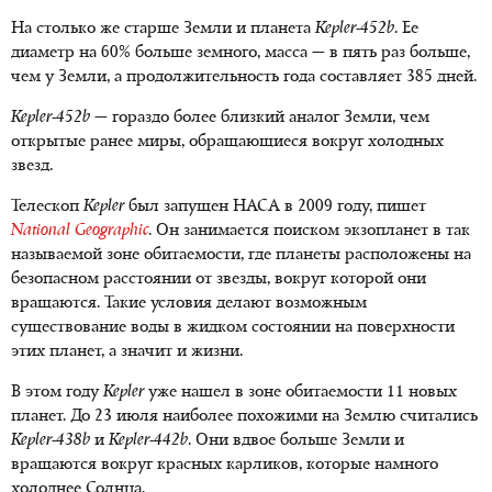
На столько же старше Земли и планета
Kepler-452b
. Ее
диаметр на 60% больше земного, масса — в пять раз больше,
чем у Земли, а продолжительность года составляет 385 дней.
Kepler-452b
— гораздо более близкий аналог Земли, чем
открытые ранее миры, обращающиеся вокруг холодных
звезд.
Телескоп
Kepler
был запущен НАСА в 2009 году, пишет
National Geographic
. Он занимается поиском экзопланет в так
называемой зоне обитаемости, где планеты расположены на
безопасном расстоянии от звезды, вокруг которой они
вращаются. Такие условия делают возможным
существование воды в жидком состоянии на поверхности
этих планет, а значит и жизни.
В этом году
Kepler
уже нашел в зоне обитаемости 11 новых
планет. До 23 июля наиболее похожими на Землю считались
Kepler-438b
и
Kepler-442b
. Они вдвое больше Земли и
вращаются вокруг красных карликов, которые намного
холоднее Солнца.