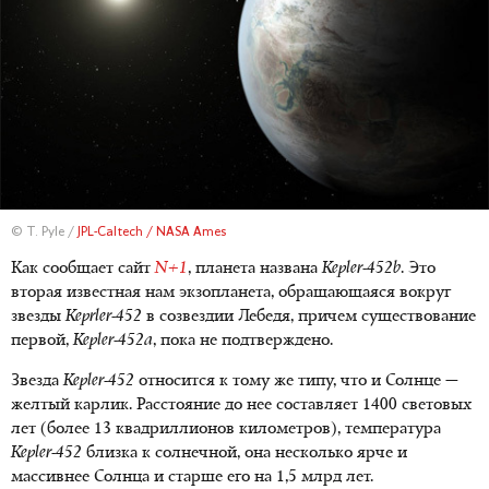
© T. Pyle /
JPL-Caltech / NASA Ames
Как сообщает сайт
N+1
, планета названа
Kepler-452b
. Это
вторая известная нам экзопланета, обращающаяся вокруг
звезды
Keprler-452
в созвездии Лебедя, причем существование
первой,
Kepler-452a
, пока не подтверждено.
Звезда
Kepler-452
относится к тому же типу, что и Солнце —
желтый карлик. Расстояние до нее составляет 1400 световых
лет (более 13 квадриллионов километров), температура
Kepler-452
близка к солнечной, она несколько ярче и
массивнее Солнца и старше его на 1,5 млрд лет.