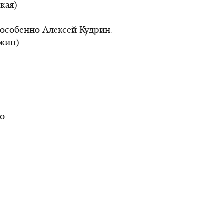
кая)
особенно Алексей Кудрин,
жин)
го