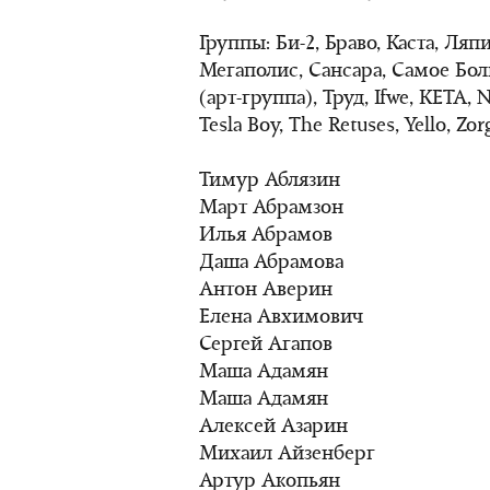
Группы: Би-2, Браво, Каста, Ля
Мегаполис, Сансара, Самое Бо
(арт-группа), Труд, Ifwe, KETA,
Tesla Boy, The Retuses, Yello, Zor
Тимур Аблязин
Март Абрамзон
Илья Абрамов
Даша Абрамова
Антон Аверин
Елена Авхимович
Сергей Агапов
Маша Адамян
Маша Адамян
Алексей Азарин
Михаил Айзенберг
Артур Акопьян