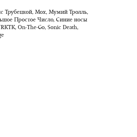
пис Трубецкой, Мох, Мумий Тролль,
льшое Простое Число, Синие носы
 NRKTK, On-The-Go, Sonic Death,
ge