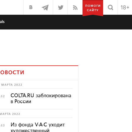
ПОМОГИ
САЙТУ
als
ОВОСТИ
 МАРТА 2022
COLTA.RU заблокирована
:52
в России
МАРТА 2022
Из фонда V-A-C уходит
:53
художественный