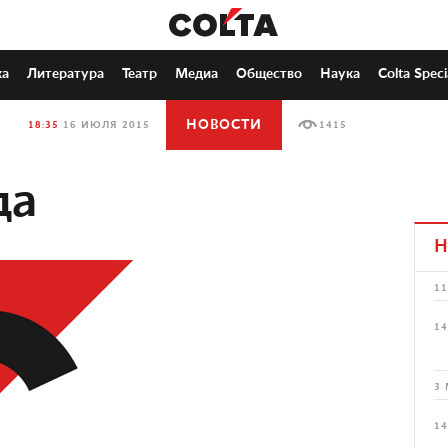
ка
Литература
Театр
Медиа
Общество
Наука
Colta Speci
НОВОСТИ
18:35
16 ИЮЛЯ 2015
1415
да
Н
11
14
3 
14