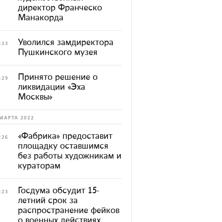
директор Франческо
Манакорда
Уволился замдиректора
:33
Пушкинского музея
Принято решение о
:29
ликвидации «Эха
Москвы»
МАРТА 2022
«Фабрика» предоставит
:26
площадку оставшимся
без работы художникам и
кураторам
Госдума обсудит 15-
:23
летний срок за
распространение фейков
о военных действиях