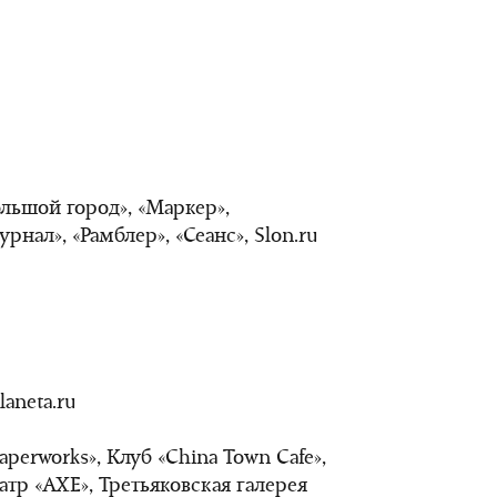
льшой город», «Маркер»,
нал», «Рамблер», «Сеанс», Slon.ru
aneta.ru
perworks», Клуб «China Town Cafe»,
атр «АХЕ», Третьяковская галерея