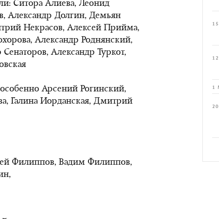
и: Ситора Алиева, Леонид
, Александр Долгин, Демьян
15
итрий Некрасов, Алексей Прийма,
хорова, Александр Роднянский,
 Сенаторов, Александр Туркот,
12
овская
(особенно Арсений Рогинский,
1 
ва, Галина Иорданская, Дмитрий
20
гей Филиппов, Вадим Филиппов,
ин,