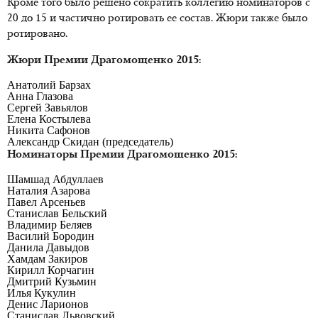
Кроме того было решено сократить коллегию номинаторов с
20 до 15 и частично ротировать ее состав. Жюри также было
ротировано.
Жюри Премии Драгомощенко 2015:
Анатолий Барзах
Анна Глазова
Сергей Завьялов
Елена Костылева
Никита Сафонов
Александр Скидан (председатель)
Номинаторы Премии Драгомощенко 2015:
Шамшад Абдуллаев
Наталия Азарова
Павел Арсеньев
Станислав Бельский
Владимир Беляев
Василий Бородин
Данила Давыдов
Хамдам Закиров
Кирилл Корчагин
Дмитрий Кузьмин
Илья Кукулин
Денис Ларионов
Станислав Львовский