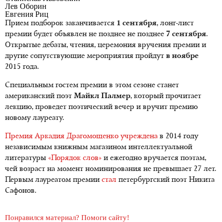
Лев Оборин
Евгения Риц
Прием подборок заканчивается
1 сентября
, лонг-лист
премии будет объявлен не позднее не позднее
7 сентября
.
Открытые дебаты, чтения, церемония вручения премии и
другие сопутствующие мероприятия пройдут
в ноябре
2015 года.
Специальным гостем премии в этом сезоне станет
американский поэт
Майкл Палмер
, который прочитает
лекцию, проведет поэтический вечер и вручит премию
новому лауреату.
Премия Аркадия Драгомощенко
учреждена
в 2014 году
независимым книжным магазином интеллектуальной
литературы
«Порядок слов»
и ежегодно вручается поэтам,
чей возраст на момент номинирования не превышает 27 лет.
Первым лауреатом премии
стал
петербургский поэт Никита
Сафонов.
Понравился материал? Помоги сайту!