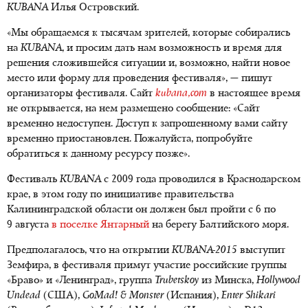
KUBANA
Илья Островский.
«Мы обращаемся к тысячам зрителей, которые собирались
на
KUBANA
, и просим дать нам возможность и время для
решения сложившейся ситуации и, возможно, найти новое
место или форму для проведения фестиваля», — пишут
организаторы фестиваля. Сайт
kubana,com
в настоящее время
не открывается, на нем размещено сообщение: «Сайт
временно недоступен. Доступ к запрошенному вами сайту
временно приостановлен. Пожалуйста, попробуйте
обратиться к данному ресурсу позже».
Фестиваль
KUBANA
с 2009 года проводился в Краснодарском
крае, в этом году по инициативе правительства
Калининградской области он должен был пройти с 6 по
9 августа
в поселке Янтарный
на берегу Балтийского моря.
Предполагалось, что на открытии
KUBANA-2015
выступит
Земфира, в фестиваля примут участие российские группы
«Браво» и «Ленинград», группа
Trubetskoy
из Минска,
Hollywood
Undead
(США),
GoMad! & Monster
(Испания),
Enter Shikari