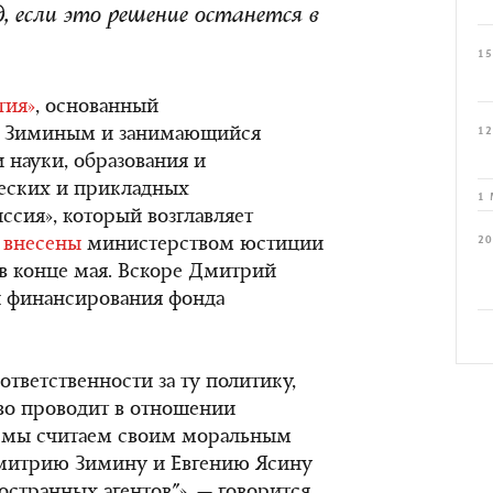
д, если это решение останется в
15
тия»
, основанный
 Зиминым и занимающийся
12
 науки, образования и
ческих и прикладных
1 
ссия», который возглавляет
20
и
внесены
министерством юстиции
 в конце мая. Вскоре Дмитрий
 финансирования фонда
ответственности за ту политику,
во проводит в отношении
 мы считаем своим моральным
митрию Зимину и Евгению Ясину