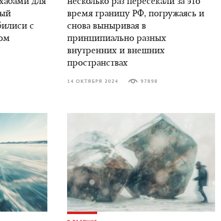
 хабами для
несколько раз пересекали за это
вый
время границу РФ, погружаясь и
билиси с
снова выныривая в
ом
принципиально разных
внутренних и внешних
пространствах
14 ОКТЯБРЯ 2024
97898