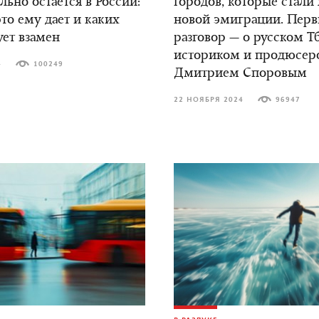
ьно остается в России:
городов, которые стали
это ему дает и каких
новой эмиграции. Пер
ует взамен
разговор — о русском Т
историком и продюсер
4
100249
Дмитрием Споровым
22 НОЯБРЯ 2024
96947