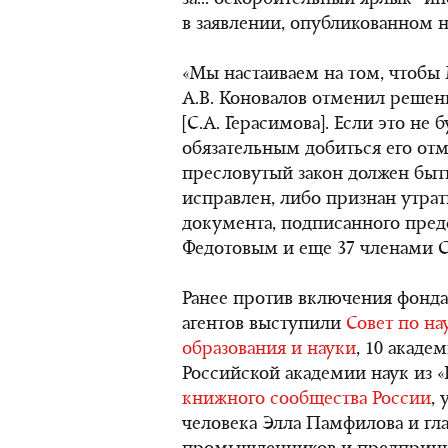
за... оскорбительный ярлык "ин
в заявлении, опубликованном 
«Мы настаиваем на том, чтоб
А.В. Коновалов отменил решени
[С.А. Герасимова]. Если это не 
обязательным добиться его от
пресловутый закон должен быт
исправлен, либо признан утра
документа, подписанного пре
Федотовым и еще 37 членами С
Ранее против включения фонда
агентов выступили
Совет по н
образования и науки
, 10 акаде
Российской академии наук из «
книжного сообщества России
,
человека Элла Памфилова и гла