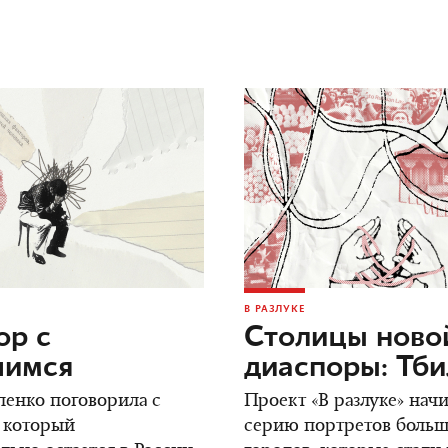
В РАЗЛУКЕ
ор c
Столицы ново
шимся
диаспоры: Тб
енко поговорила с
Проект «В разлуке» нач
 который
серию портретов боль