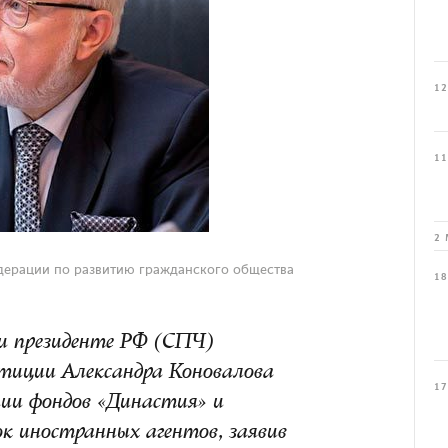
12
11
2 
дерации по развитию гражданского общества
18
ри президенте РФ (СПЧ)
тиции Александра Коновалова
17
ии фондов «Династия» и
ок иностранных агентов, заявив