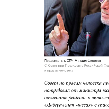
Председатель СПЧ Михаил Федотов
© Совет при Президенте Российской Фе
и правам человека
Совет по правам человека п
потребовал от министра юс
отменить решение о включен
«Либеральная миссия» в спис