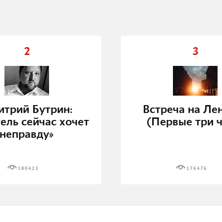
2
3
трий Бутрин:
Встреча на Ле
ель сейчас хочет
(Первые три ч
неправду»
180423
176476