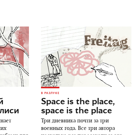
В РАЗЛУКЕ
й
Space is the place,
илиси
space is the place
инает
Три дневника почти за три
ших
военных года. Все три автора