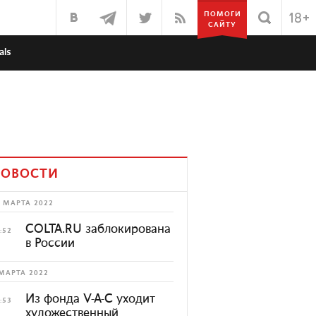
ПОМОГИ
САЙТУ
als
ОВОСТИ
 МАРТА 2022
COLTA.RU заблокирована
:52
в России
МАРТА 2022
Из фонда V-A-C уходит
:53
художественный