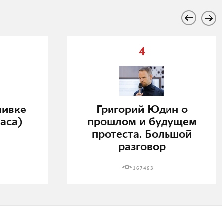
4
нивке
Григорий Юдин о
аса)
прошлом и будущем
протеста. Большой
разговор
167453