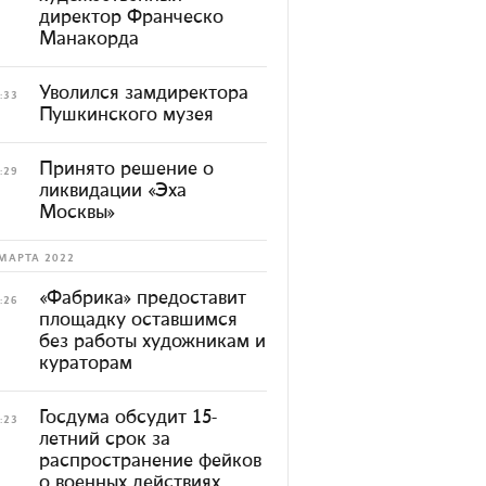
директор Франческо
Манакорда
Уволился замдиректора
:33
Пушкинского музея
Принято решение о
:29
ликвидации «Эха
Москвы»
МАРТА 2022
«Фабрика» предоставит
:26
площадку оставшимся
без работы художникам и
кураторам
Госдума обсудит 15-
:23
летний срок за
распространение фейков
о военных действиях