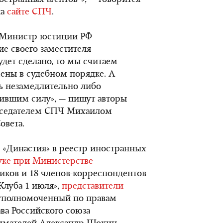
остранных агентов"», — говорится
на
сайте СПЧ
.
ы Министр юстиции РФ
е своего заместителя
будет сделано, то мы считаем
мены в судебном порядке. А
ь незамедлительно либо
тившим силу», — пишут авторы
дседателем СПЧ Михаилом
овета.
 «Династия» в реестр иностранных
ауке при Министерстве
миков и 18 членов-корреспондентов
Клуба 1 июля»,
представители
 уполномоченный по правам
ва Российского союза