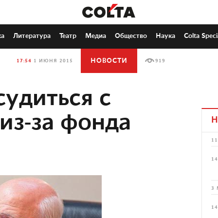
ка
Литература
Театр
Медиа
Общество
Наука
Colta Speci
НОВОСТИ
17:54
1 ИЮНЯ 2015
919
судиться с
из-за фонда
Н
11
14
3 
14