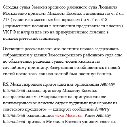
Сегодня судья Замоскворецкого районного суда Людмила
Москаленко признала Михаила Косенко виновным по ч. 2 ст.
212 («участие в массовых беспорядках») и ч. 2 ст. 318
(«применение насилия в отношении представителя власти»)
УК РФ и направила его на принудительное лечение в
психиатрический стационар.
Очевидцы рассказывают, что полиция начала задерживать
собравшихся у здания Замоскворецкого районного суда еще
до объявления решения судьи, людей хватали по
случайному принципу. Задержания возобновились с новой
силой после того, как над толпой был растянут баннер.
P.S.
Международная правозащитная организация
Amnesty
International
назвала приговор Михаилу Косенко
несправедливым. «Направление на принудительное
психиатрическое лечение отдает худшими примерами из
советского прошлого», — цитирует сообщение
Amnesty
International
радиостанция
«Эхо Москвы»
. Ранее
Amnesty
International
признала Михаила Косенко узником совести.