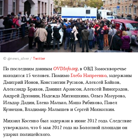
© @news_silver /
Twitter
По последним данным
OVDInfo.org
, в ОВД Замоскворечье
находятся 15 человек. Помимо
Глеба Напреенко
, задержаны
Дмитрий Ионов, Константин Русаков, Алексей Байков,
Александр Бряков, Даниил Арансон, Алексей Виноградов,
Андрей Духонин, Надежда Митюшкина, Ольга Мазурова,
Ильдар Дадин, Елена Малько, Маша Рябикова, Павел
Кузнецов, Владимир Малышев и Сергей Мохнаткин.
Михаил Косенко был задержан в июне 2012 года. Следствие
утверждало, что 6 мая 2012 года на Болотной площади он
ударил полицейского.