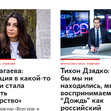
: РЕВИЗИЯ
ЖУРНАЛИСТИКА: РЕВИЗИЯ
агаева:
Тихон Дзядко: 
ция в какой-то
бы мы ни
и стала
находились, м
ть
воспринимае
рство»
“Дождь” как
российский
дактор «Верстки» о