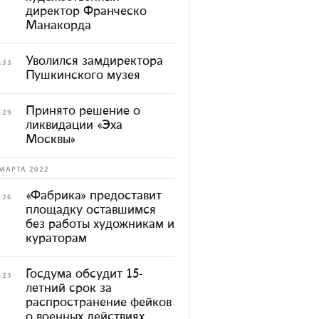
директор Франческо
Манакорда
Уволился замдиректора
:33
Пушкинского музея
Принято решение о
:29
ликвидации «Эха
Москвы»
МАРТА 2022
«Фабрика» предоставит
:26
площадку оставшимся
без работы художникам и
кураторам
Госдума обсудит 15-
:23
летний срок за
распространение фейков
о военных действиях