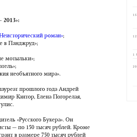
15
 2013»:
 Неисторический роман»
;
12
е в Панджруд»;
1 
е мотыльки»;
тель»;
20
ия необъятного мира».
лауреат прошлого года Андрей
имир Кантор, Елена Погорелая,
улис.
итель «Русского Букера». Он
исты — по 150 тысяч рублей. Кроме
грант в размере 750 тысяч рублей