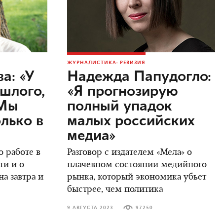
ЖУРНАЛИСТИКА: РЕВИЗИЯ
а: «У
Надежда Папудогло:
ошлого,
«Я прогнозирую
 Мы
полный упадок
лько в
малых российских
медиа»
 работе в
Разговор с издателем «Мела» о
ти и о
плачевном состоянии медийного
а завтра и
рынка, который экономика убьет
быстрее, чем политика
9 АВГУСТА 2023
97250