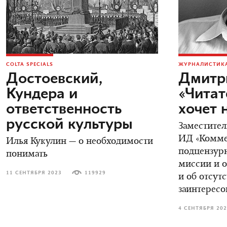
COLTA SPECIALS
ЖУРНАЛИСТИКА
Достоевский,
Дмитр
Кундера и
«Читат
ответственность
хочет 
русской культуры
Заместител
ИД «Коммер
Илья Кукулин — о необходимости
подцензурн
понимать
миссии и о
11 СЕНТЯБРЯ 2023
119929
и об отсут
заинтересо
4 СЕНТЯБРЯ 20