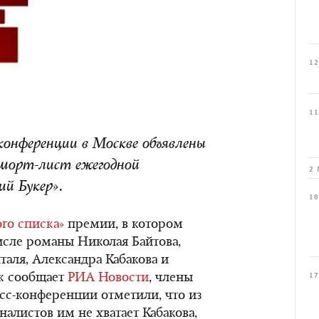
12
11
-конференции в Москве объявлены
 шорт-лист ежегодной
2 
й Букер».
18
го списка»
премии, в котором
исле романы Николая Байтова,
аля, Александра Кабакова и
ак сообщает
РИА Новости
, члены
17
сс-конференции отметили, что из
налистов им не хватает Кабакова,