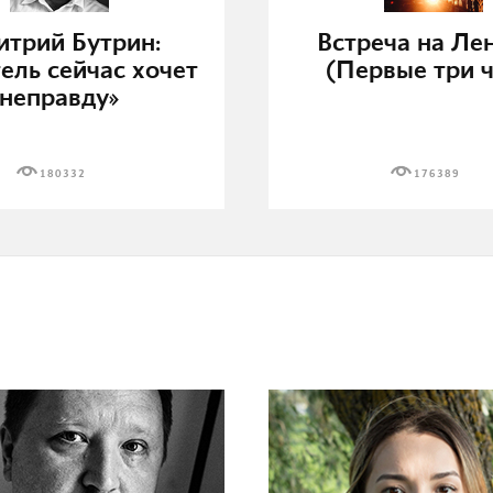
трий Бутрин:
Встреча на Ле
ель сейчас хочет
(Первые три ч
неправду»
180332
176389