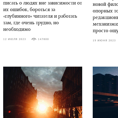
писать о людях вне зависимости от
новой фил
их ошибок, бороться за
опорных то
«глубинного» читателя и работать
редакцион
там, где очень трудно, но
механизмах
необходимо
просто ощ
12 ИЮЛЯ 2023
147800
19 ИЮНЯ 2023