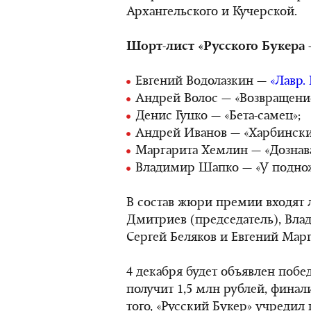
Архангельского и Кучерской.
Шорт-лист «Русского Букера –
Евгений Водолазкин —
«Лавр.
Андрей Волос — «Возвращени
Денис Гуцко — «Бета-самец»;
Андрей Иванов — «Харбински
Маргарита Хемлин — «Дознава
Владимир Шапко — «У поднож
В состав жюри премии входят 
Дмитриев (председатель), Влад
Сергей Беляков и Евгений Марг
4 декабря будет объявлен побед
получит 1,5 млн рублей, финал
того, «Русский Букер» учредил 