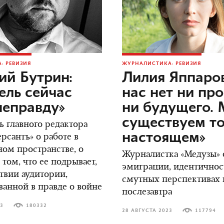
: РЕВИЗИЯ
ЖУРНАЛИСТИКА: РЕВИЗИЯ
ий Бутрин:
Лилия Яппаров
ель сейчас
нас нет ни пр
неправду»
ни будущего.
существуем то
ь главного редактора
настоящем»
сантъ» о работе в
ом пространстве, о
Журналистка «Медузы» о
 том, что ее подрывает,
эмиграции, идентичнос
ствии аудитории,
смутных перспективах н
ванной в правде о войне
послезавтра
23
180332
28 АВГУСТА 2023
117794