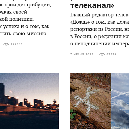
телеканал»
ософии дистрибуции,
чках своей
Главный редактор телек
ной политики,
«Дождь» о том, как дела
 успеха и о том, как
репортажи из России, н
утить свою миссию
в России, о редакции к
о неподчинении импер
127595
7 ИЮНЯ 2023
87374