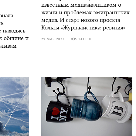
известным медиааналитиком о
жизни и проблемах эмигрантских
анала
медиа. И старт нового проекта
ть
Кольты «Журналистика: ревизия»
е находясь
ак общине и
29 МАЯ 2023
141330
ативам