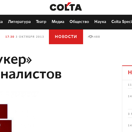
ка
Литература
Театр
Медиа
Общество
Наука
Colta Speci
НОВОСТИ
17:30
3 ОКТЯБРЯ 2013
488
укер»
налистов
Н
11
14
3 
14