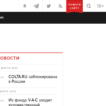
ПОМОГИ
САЙТУ
als
ОВОСТИ
 МАРТА 2022
COLTA.RU заблокирована
:52
в России
МАРТА 2022
Из фонда V-A-C уходит
:53
художественный