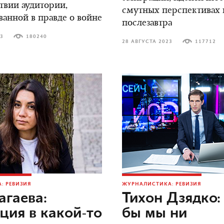
ствии аудитории,
смутных перспективах н
ванной в правде о войне
послезавтра
23
180240
28 АВГУСТА 2023
117712
: РЕВИЗИЯ
ЖУРНАЛИСТИКА: РЕВИЗИЯ
агаева:
Тихон Дзядко: 
ция в какой-то
бы мы ни