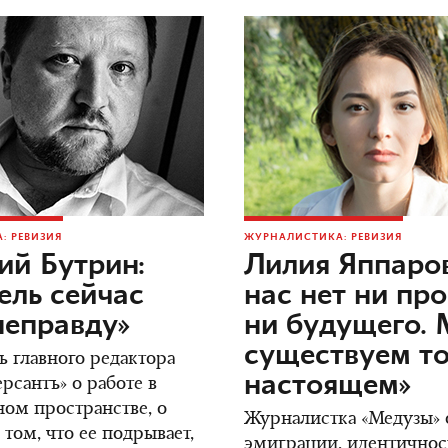
: РЕВИЗИЯ
ЖУРНАЛИСТИКА: РЕВИЗИЯ
ий Бутрин:
Лилия Яппаров
ель сейчас
нас нет ни пр
неправду»
ни будущего.
существуем то
ь главного редактора
настоящем»
сантъ» о работе в
ом пространстве, о
Журналистка «Медузы» о
 том, что ее подрывает,
эмиграции, идентичнос