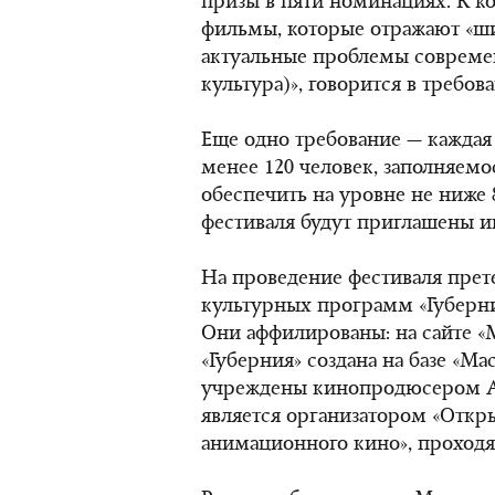
призы в пяти номинациях. К ко
фильмы, которые отражают «ш
актуальные проблемы современ
культура)», говорится в требов
Еще одно требование — каждая
менее 120 человек, заполняемо
обеспечить на уровне не ниже
фестиваля будут приглашены и
На проведение фестиваля прет
культурных программ «Губерни
Они аффилированы: на сайте «
«Губерния» создана на базе «М
учреждены кинопродюсером А
является организатором «Откр
анимационного кино», проходящ