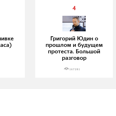
4
нивке
Григорий Юдин о
аса)
прошлом и будущем
протеста. Большой
разговор
167281