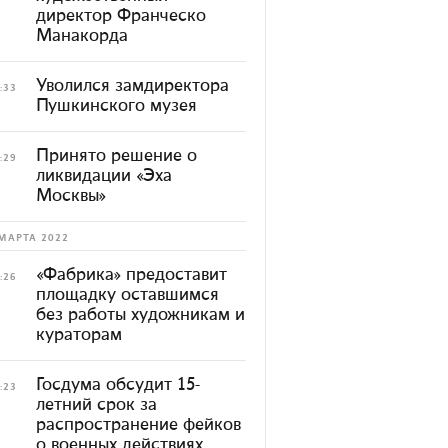
директор Франческо
Манакорда
Уволился замдиректора
:33
Пушкинского музея
Принято решение о
:29
ликвидации «Эха
Москвы»
МАРТА 2022
«Фабрика» предоставит
:26
площадку оставшимся
без работы художникам и
кураторам
Госдума обсудит 15-
:23
летний срок за
распространение фейков
о военных действиях