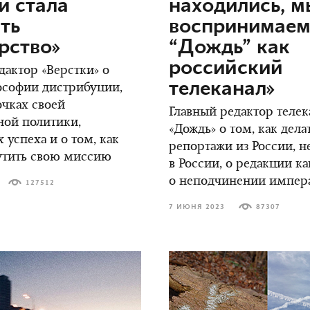
и стала
находились, м
ть
воспринимае
рство»
“Дождь” как
российский
дактор «Верстки» о
телеканал»
ософии дистрибуции,
чках своей
Главный редактор телек
ной политики,
«Дождь» о том, как дела
 успеха и о том, как
репортажи из России, н
утить свою миссию
в России, о редакции к
о неподчинении импер
127512
7 ИЮНЯ 2023
87307