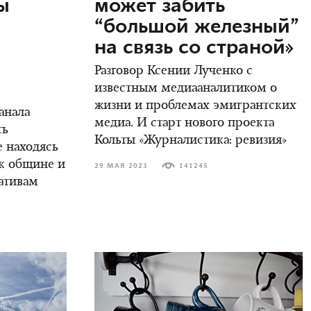
ы
может забить
м
“большой железный”
на связь со страной»
Разговор Ксении Лученко с
известным медиааналитиком о
жизни и проблемах эмигрантских
анала
медиа. И старт нового проекта
ть
Кольты «Журналистика: ревизия»
е находясь
ак общине и
29 МАЯ 2023
141245
ативам