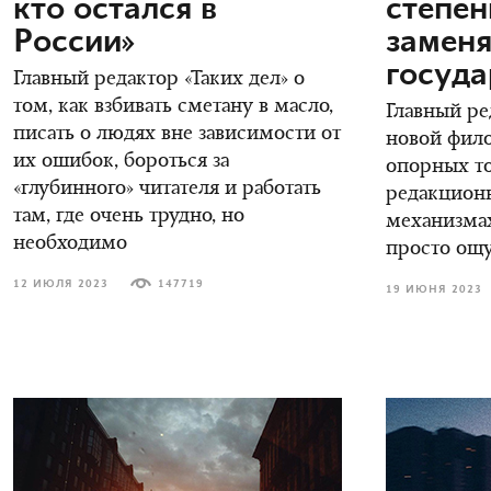
кто остался в
степен
России»
заменя
госуда
Главный редактор «Таких дел» о
том, как взбивать сметану в масло,
Главный ре
писать о людях вне зависимости от
новой фил
их ошибок, бороться за
опорных то
«глубинного» читателя и работать
редакцион
там, где очень трудно, но
механизмах
необходимо
просто ощ
12 ИЮЛЯ 2023
147719
19 ИЮНЯ 2023