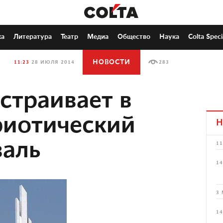
ка
Литература
Театр
Медиа
Общество
Наука
Colta Speci
НОВОСТИ
11:23
28 ИЮЛЯ 2014
283
страивает в
риотический
Н
валь
11
14
3 
14