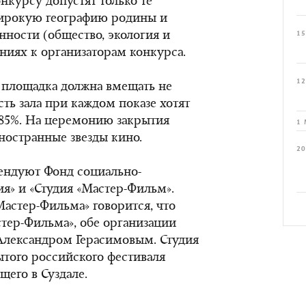
нкурсу допустят только те
ирокую географию родины и
ности (общество, экология и
15
аниях к организаторам конкурса.
12
 площадка должна вмещать не
сть зала при каждом показе хотят
 85%. На церемонию закрытия
1 
ностранные звезды кино.
20
ендуют Фонд социально-
я» и «Студия «Мастер-Фильм».
Мастер-Фильма» говорится, что
астер-Фильма», обе организации
лександром Герасимовым. Студия
ытого российского фестиваля
его в Суздале.