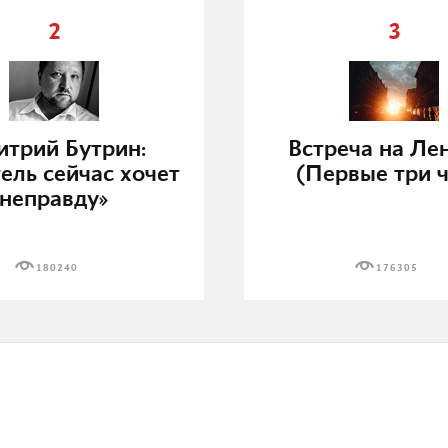
2
3
трий Бутрин:
Встреча на Ле
ель сейчас хочет
(Первые три ч
неправду»
180240
176305