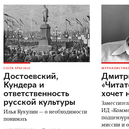
COLTA SPECIALS
ЖУРНАЛИСТИКА
Достоевский,
Дмитр
Кундера и
«Читат
ответственность
хочет 
русской культуры
Заместител
ИД «Коммер
Илья Кукулин — о необходимости
подцензурн
понимать
миссии и о