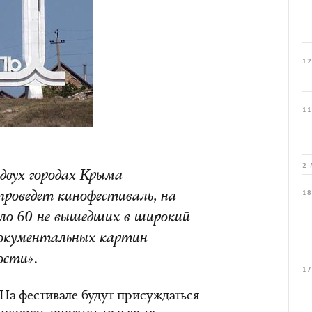
12
11
2 
двух городах Крыма
18
роведет кинофестиваль, на
ло 60 не вышедших в широкий
документальных картин
ости».
17
 На фестивале будут присуждаться