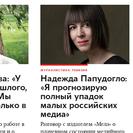
ЖУРНАЛИСТИКА: РЕВИЗИЯ
а: «У
Надежда Папудогло:
ошлого,
«Я прогнозирую
 Мы
полный упадок
лько в
малых российских
медиа»
 работе в
Разговор с издателем «Мела» о
ти и о
плачевном состоянии медийного