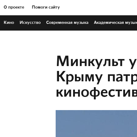
О проекте
Помоги сайту
Кино
Искусство
Современная
музыка
Академическая
музы
Минкульт у
Крыму пат
кинофести