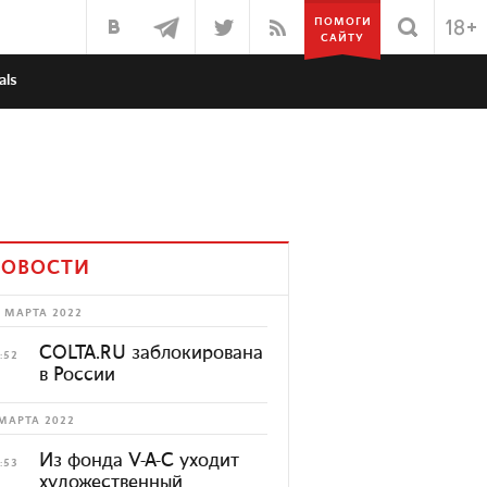
ПОМОГИ
САЙТУ
als
ОВОСТИ
 МАРТА 2022
COLTA.RU заблокирована
:52
в России
МАРТА 2022
Из фонда V-A-C уходит
:53
художественный