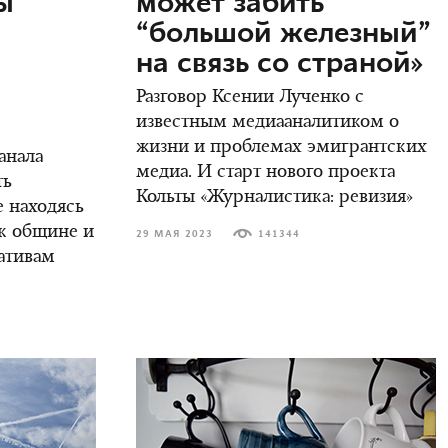
ы
может забить
м
“большой железный”
на связь со страной»
Разговор Ксении Лученко с
известным медиааналитиком о
жизни и проблемах эмигрантских
анала
медиа. И старт нового проекта
ть
Кольты «Журналистика: ревизия»
е находясь
ак общине и
29 МАЯ 2023
141344
ативам