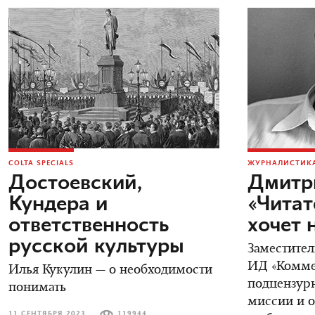
COLTA SPECIALS
ЖУРНАЛИСТИКА
Достоевский,
Дмитр
Кундера и
«Читат
ответственность
хочет 
русской культуры
Заместител
ИД «Коммер
Илья Кукулин — о необходимости
подцензурн
понимать
миссии и о
11 СЕНТЯБРЯ 2023
119944