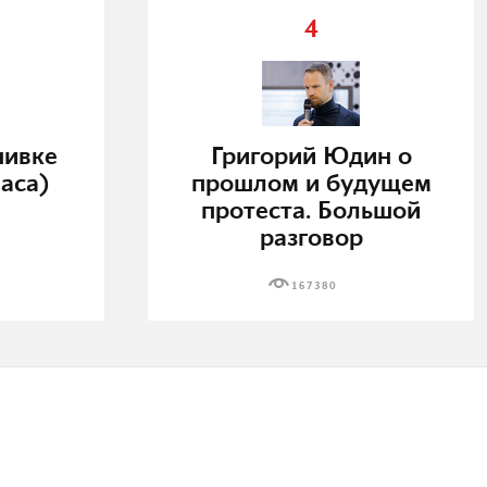
4
нивке
Григорий Юдин о
аса)
прошлом и будущем
протеста. Большой
разговор
167380