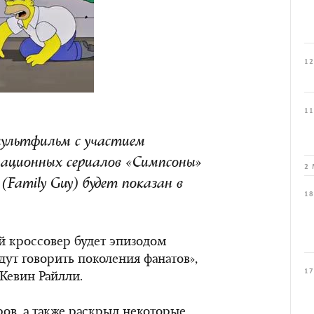
12
11
 мультфильм с участием
мационных сериалов «Симпсоны»
2 
(Family Guy) будет показан в
18
ой кроссовер будет эпизодом
дут говорить поколения фанатов»,
17
Кевин Райлли.
ов, а также раскрыл некоторые