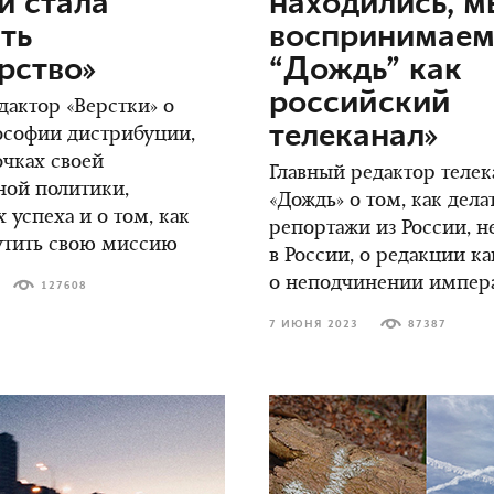
и стала
находились, м
ть
воспринимае
рство»
“Дождь” как
российский
дактор «Верстки» о
телеканал»
ософии дистрибуции,
чках своей
Главный редактор телек
ной политики,
«Дождь» о том, как дела
 успеха и о том, как
репортажи из России, н
утить свою миссию
в России, о редакции к
о неподчинении импер
127608
7 ИЮНЯ 2023
87387