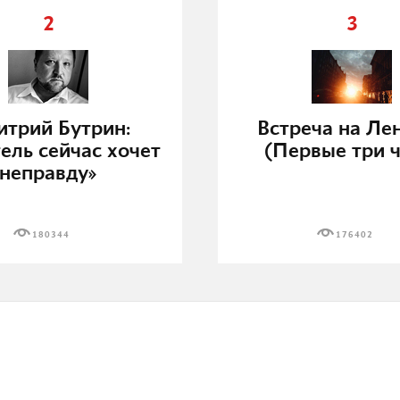
2
3
трий Бутрин:
Встреча на Ле
ель сейчас хочет
(Первые три ч
неправду»
180344
176402