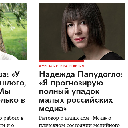
ЖУРНАЛИСТИКА: РЕВИЗИЯ
а: «У
Надежда Папудогло:
ошлого,
«Я прогнозирую
 Мы
полный упадок
лько в
малых российских
медиа»
 работе в
Разговор с издателем «Мела» о
ти и о
плачевном состоянии медийного