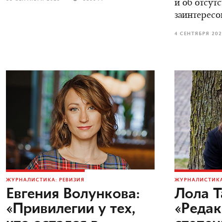
и об отсут
заинтересо
4 СЕНТЯБРЯ 20
ЖУРНАЛИСТИКА: РЕВИЗИЯ
ЖУРНАЛИСТИКА
Евгения Волункова:
Лола Т
«Привилегии у тех,
«Редак