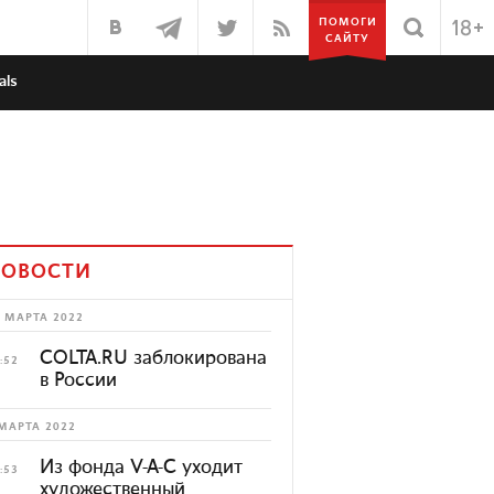
ПОМОГИ
САЙТУ
als
ОВОСТИ
 МАРТА 2022
COLTA.RU заблокирована
:52
в России
МАРТА 2022
Из фонда V-A-C уходит
:53
художественный