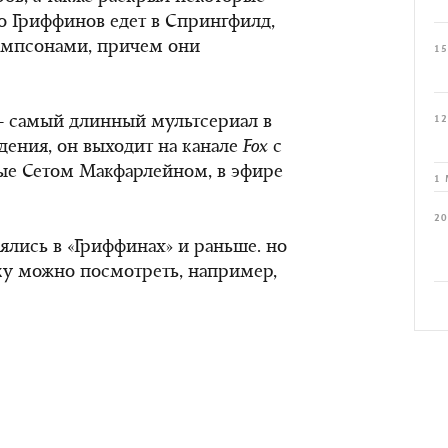
о Гриффинов едет в Спрингфилд,
Симпсонами, причем они
15
— самый длинный мультсериал в
12
дения, он выходит на канале
Fox
с
ные Сетом Макфарлейном, в эфире
1 
20
лись в «Гриффинах» и раньше. но
ку можно посмотреть, например,