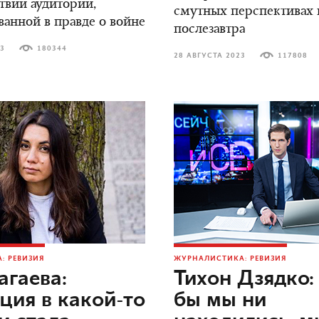
ствии аудитории,
смутных перспективах н
ванной в правде о войне
послезавтра
23
180344
28 АВГУСТА 2023
117808
: РЕВИЗИЯ
ЖУРНАЛИСТИКА: РЕВИЗИЯ
агаева:
Тихон Дзядко: 
ция в какой-то
бы мы ни