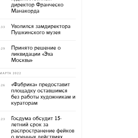
директор Франческо
Манакорда
Уволился замдиректора
:33
Пушкинского музея
Принято решение о
:29
ликвидации «Эха
Москвы»
МАРТА 2022
«Фабрика» предоставит
:26
площадку оставшимся
без работы художникам и
кураторам
Госдума обсудит 15-
:23
летний срок за
распространение фейков
о военных действиях