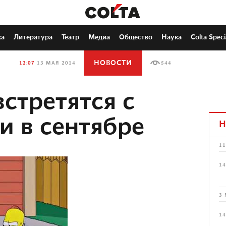
ка
Литература
Театр
Медиа
Общество
Наука
Colta Speci
НОВОСТИ
12:07
13 МАЯ 2014
544
стретятся с
 в сентябре
Н
11
14
3 
14