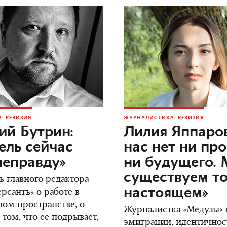
: РЕВИЗИЯ
ЖУРНАЛИСТИКА: РЕВИЗИЯ
ий Бутрин:
Лилия Яппаров
ель сейчас
нас нет ни пр
неправду»
ни будущего.
существуем то
ь главного редактора
настоящем»
сантъ» о работе в
ом пространстве, о
Журналистка «Медузы» о
 том, что ее подрывает,
эмиграции, идентичнос