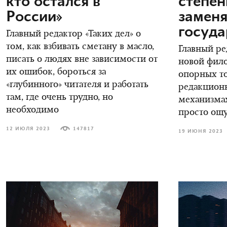
кто остался в
степен
России»
заменя
госуда
Главный редактор «Таких дел» о
том, как взбивать сметану в масло,
Главный ре
писать о людях вне зависимости от
новой фил
их ошибок, бороться за
опорных то
«глубинного» читателя и работать
редакцион
там, где очень трудно, но
механизмах
необходимо
просто ощ
12 ИЮЛЯ 2023
147817
19 ИЮНЯ 2023