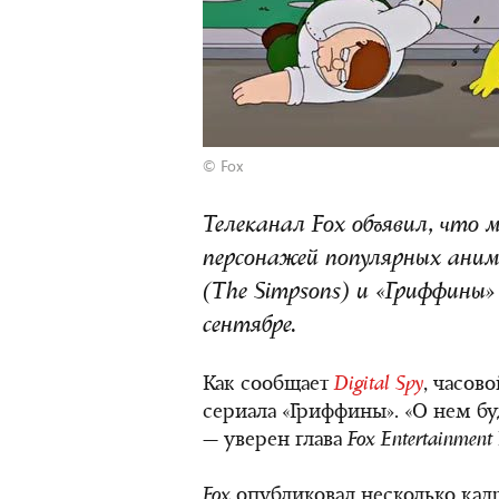
© Fox
Телеканал Fox объявил, что
персонажей популярных ани
(The Simpsons) и «Гриффины» 
сентябре.
Как сообщает
Digital Spy
, часов
сериала «Гриффины». «О нем бу
— уверен глава
Fox Entertainment
Fox
опубликовал несколько кадр