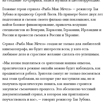
на создание 3D-графики, запись музыки и цветокоррекцию.
Главные герои сериала «Рыба Моя: Мечта» — режиссер Тая
Зубова и продюсер Сергей Лосев. На примере более двух лет
подготовки и съемок своего фильма они показывают, как
найти базовое финансирование, привлечь ведущих
специалистов из Венгрии, Хорватии, Германии, Ирландии и
России и провести съемки в России и Украине.
Сериал «Рыба Моя: Мечта» создан не только для любителей
кинематографа, но будет интересен всем, у кого есть
любимое дело и страстное желание сделать его успешным.
«Мы хотим поделиться со зрителями нашим опытом,
практически в режиме онлайн можно будет наблюдать, как
продвигается работа. Зрители смогут не только посмеяться
над теми граблями, на которые уже наступили мы, но и
получить практическую: понять, как именно строится
закулисье съемочного процесса. Это абсолютно честный
документальный сериал, в котором мы приглашаем
поучаствовать и вас», — говорит режиссер Тая Зубова.