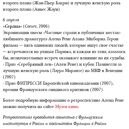
второго плана (Жан-Пьер Бакри) и лучшую женскую роль
второго плана (Аньес Жауи)
6 апреля
«Сердца»
(
Coeurs
, 2006)
Экранизация пьесы «Частные страхи в публичных местах»
любимого драматурга Алена Рене Алана Эйкборна. Герои
фильма — пять одиноких людей, которые ищут свое счастье
— встречаются на улицах Парижа, и каждая из этих, казалось
бы, незначительных встреч оказывает влияние на их судьбы.
- Приз «Серебряный лев» (Ален Рене) и кубок Пазинетти за
лучшую женскую роль (Лаура Моранте) на МКФ в Венеции
(2007)
- Приз ФИПРЕССИ Европейской киноакадемии (2007),
премия Французского синдиката критиков (2007)
Более подробную информацию о ретроспективе Алена Рене
можно получить на сайте
Музея кино
.
Ретроспектива проводится совместно с Французским
институтом в России и посольством Франции в России