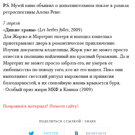
P.S.
Музей кино объявил о дополнительном показе в рамках
ретроспективы Алена Рене:
7 апреля
«Дикие травы»
(
Les herbes folles
, 2009)
Для Жоржа и Маргерит потеря и находка кошелька
приоткрывают дверь в романтическое приключение.
Изучив документы владелицы, Жорж уже не может просто
отнести в полицию найденный им красный бумажник. Да и
Маргерит не может просто забрать его, не умерев от
любопытства по поводу того, кто же его нашел. Пока они
выполняют светский ритуал выражения и принятия
благодарностей, в их спокойную жизнь врывается буря.
- Особый приз жюри МКФ в Каннах (2009)
Понравился материал? Помоги сайту!
ПОДЕЛИТЬСЯ ССЫЛКОЙ / SHARE
TWITTER
ВКОНТАКТЕ