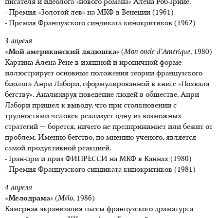
писателя и идеолога «нового романа» Алена Роб-Грийе.
- Премия «Золотой лев» на МКФ в Венеции (1961)
- Премия Французского синдиката кинокритиков (1962)
3 апреля
«Мой американский дядюшка»
(
Mon oncle d'Amérique
, 1980)
Картина Алена Рене в изящной и ироничной форме
иллюстрирует основные положения теории французского
биолога Анри Лабори, сформулированной в книге «Похвала
бегству». Анализируя поведение людей в обществе, Анри
Лабори пришел к выводу, что при столкновении с
трудностями человек реализует одну из возможных
стратегий — борется, ничего не предпринимает или бежит от
проблем. Именно бегство, по мнению ученого, является
самой продуктивной реакцией.
- Гран-при и приз ФИПРЕССИ на МКФ в Каннах (1980)
- Премия Французского синдиката кинокритиков (1981)
4 апреля
«Мелодрама»
(
Mélo
, 1986)
Камерная экранизация пьесы французского драматурга