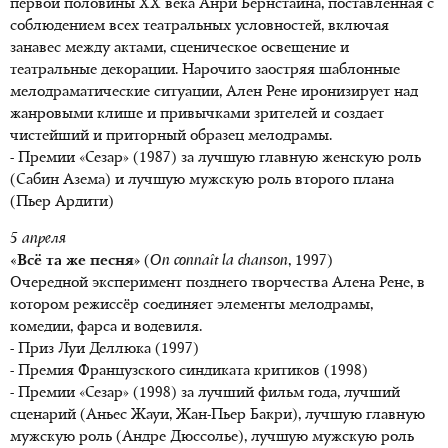
первой половины XX века Анри Бернстайна, поставленная с
соблюдением всех театральных условностей, включая
занавес между актами, сценическое освещение и
театральные декорации. Нарочито заостряя шаблонные
мелодраматические ситуации, Ален Рене иронизирует над
жанровыми клише и привычками зрителей и создает
чистейший и приторный образец мелодрамы.
- Премии «Сезар» (1987) за лучшую главную женскую роль
(Сабин Азема) и лучшую мужскую роль второго плана
(Пьер Ардити)
5 апреля
«Всё та же песня»
(
On connaît la chanson
, 1997)
Очередной эксперимент позднего творчества Алена Рене, в
котором режиссёр соединяет элементы мелодрамы,
комедии, фарса и водевиля.
- Приз Луи Деллюка (1997)
- Премия Французского синдиката критиков (1998)
- Премии «Сезар» (1998) за лучший фильм года, лучший
сценарий (Аньес Жауи, Жан-Пьер Бакри), лучшую главную
мужскую роль (Андре Дюссолье), лучшую мужскую роль