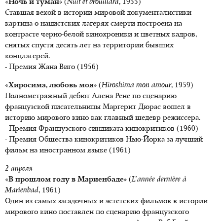
«Ночь и туман»
(
Nuit et brouillard
, 1955)
Ставшая вехой в истории мировой документалистики
картина о нацистских лагерях смерти построена на
контрасте черно-белой кинохроники и цветных кадров,
снятых спустя десять лет на территории бывших
концлагерей.
- Премия Жана Виго (1956)
«Хиросима, любовь моя»
(
Hiroshima mon amour
, 1959)
Полнометражный дебют Алена Рене по сценарию
французской писательницы Маргерит Дюрас вошел в
историю мирового кино как главный шедевр режиссера.
- Премия Французского синдиката кинокритиков (1960)
- Премия Общества кинокритиков Нью-Йорка за лучший
фильм на иностранном языке (1961)
2 апреля
«В прошлом году в Мариенбаде»
(
L’année dernière à
Marienbad
, 1961)
Один из самых загадочных и эстетских фильмов в истории
мирового кино поставлен по сценарию французского