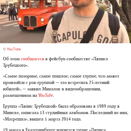
©
YouTube
Об этом
сообщается
в фейсбук-сообществе «Ляписа
Трубецкого».
«Самое позорное, самое пошлое, самое глупое, что может
произойти с рок-группой — это встретить 25-летний
юбилей», — заявил Михалок в видеообращении,
размещенном на
YouTube
.
Группа «Ляпис Трубецкой» была образована в 1989 году в
Минске, записала 13 студийных альбомов. Последний из них,
«Матрешка», вышел 1 марта 2014 года.
19 марта в Екатеринбурге начнется турне «Ляписа