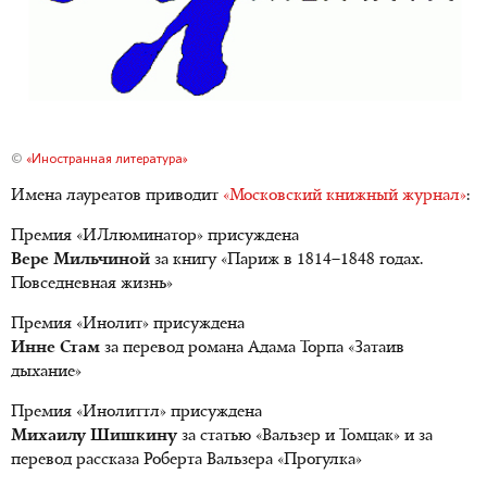
©
«Иностранная литература»
Имена лауреатов приводит
«Московский книжный журнал»
:
Премия «ИЛлюминатор» присуждена
Вере Мильчиной
за книгу «Париж в 1814–1848 годах.
Повседневная жизнь»
Премия «Инолит» присуждена
Инне Стам
за перевод романа Адама Торпа «Затаив
дыхание»
Премия «Инолиттл» присуждена
Михаилу Шишкину
за статью «Вальзер и Томцак» и за
перевод рассказа Роберта Вальзера «Прогулка»