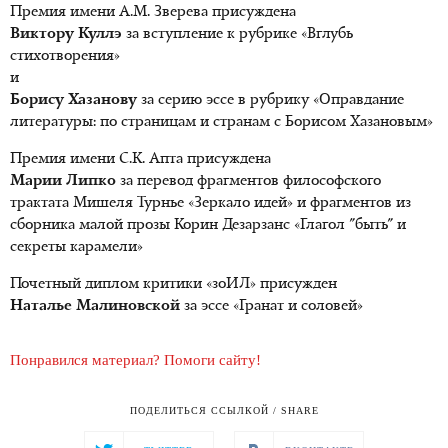
Премия имени А.М. Зверева присуждена
Виктору Куллэ
за вступление к рубрике «Вглубь
стихотворения»
и
Борису Хазанову
за серию эссе в рубрику «Оправдание
литературы: по страницам и странам с Борисом Хазановым»
Премия имени С.К. Апта присуждена
Марии Липко
за перевод фрагментов философского
трактата Мишеля Турнье «Зеркало идей» и фрагментов из
сборника малой прозы Корин Дезарзанс «Глагол "быть" и
секреты карамели»
Почетный диплом критики «зоИЛ» присужден
Наталье Малиновской
за эссе «Гранат и соловей»
Понравился материал? Помоги сайту!
ПОДЕЛИТЬСЯ ССЫЛКОЙ / SHARE