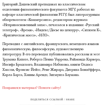
Григорий Дашевский преподавал на классическом
отделении филологического факультета МГУ, работал на
кафедре классической филологии РГГУ, был литературным
обозревателем «Коммерсанта», редактором журнала
«Неприкосновенный запас», печатался в изданиях «Русский
телеграф», «Время», «Индекс/Досье на цензуру», «Ситизен К»,
«Критическая масса», «НЛО».
Переводил с английского, французского, немецкого языков
филологическую, философскую, художественную
литературу. В его переводах публиковались рассказы и эссе
Трумана Капоте, Роберта Пенна Уоррена, Раймонда Карвера,
Иосифа Бродского, Владимира Набокова, книги Олдоса
Хаксли, Фрэнсис Йейтс, Рене Жирара, Дитриха Бонхёффера,
Карла Барта, Ханны Арендт, Зигмунта Баумана.
Понравился материал? Помоги сайту!
ПОДЕЛИТЬСЯ ССЫЛКОЙ / SHARE