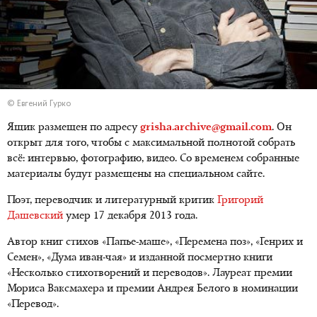
© Евгений Гурко
Ящик размещен по адресу
grisha.archive@gmail.com
. Он
открыт для того, чтобы с максимальной полнотой собрать
всё: интервью, фотографию, видео. Со временем собранные
материалы будут размещены на специальном сайте.
Поэт, переводчик и литературный критик
Григорий
Дашевский
умер 17 декабря 2013 года.
Автор книг стихов «Папье-маше», «Перемена поз», «Генрих и
Семен», «Дума иван-чая» и изданной посмертно книги
«Несколько стихотворений и переводов». Лауреат премии
Мориса Ваксмахера и премии Андрея Белого в номинации
«Перевод».