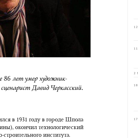
12
11
2 
е 86 лет умер художник-
18
 сценарист Давид Черкасский.
лся в 1931 году в городе Шпола
17
аины), окончил технологический
-строительного института.