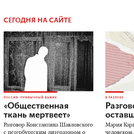
СЕГОДНЯ НА САЙТЕ
РОССИЯ: ПРИВЫЧНЫЙ ВЫВИХ
В РАЗЛУКЕ
«Общественная
Разгов
ткань мертвеет»
остав
Разговор Константина Шавловского
Мария Карп
с петербургским литератором о
человеком,