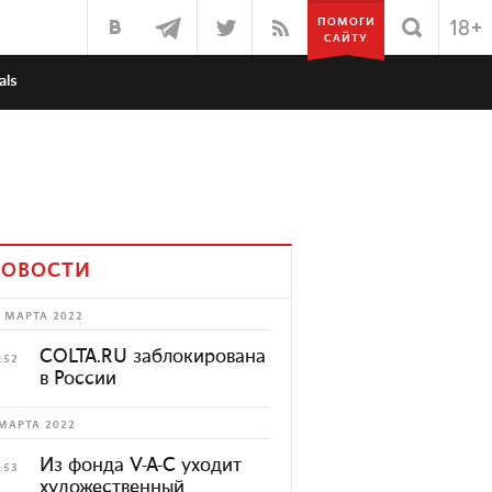
ПОМОГИ
САЙТУ
als
ОВОСТИ
 МАРТА 2022
COLTA.RU заблокирована
:52
в России
МАРТА 2022
Из фонда V-A-C уходит
:53
художественный