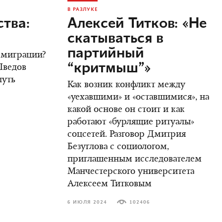
В РАЗЛУКЕ
тва:
Алексей Титков: «Не
скатываться в
партийный
 эмиграции?
“критмыш”»
Шведов
путь
Как возник конфликт между
«уехавшими» и «оставшимися», на
какой основе он стоит и как
работают «бурлящие ритуалы»
соцсетей. Разговор Дмитрия
Безуглова с социологом,
приглашенным исследователем
Манчестерского университета
Алексеем Титковым
6 ИЮЛЯ 2024
102406