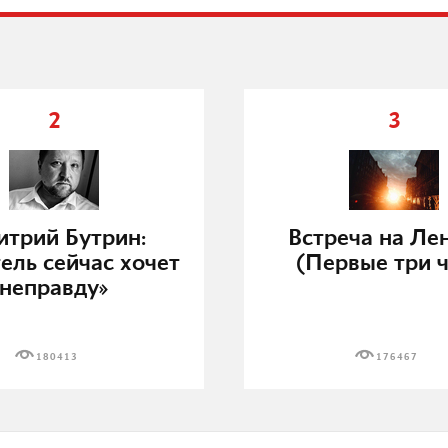
2
3
трий Бутрин:
Встреча на Ле
ель сейчас хочет
(Первые три ч
неправду»
180413
176467