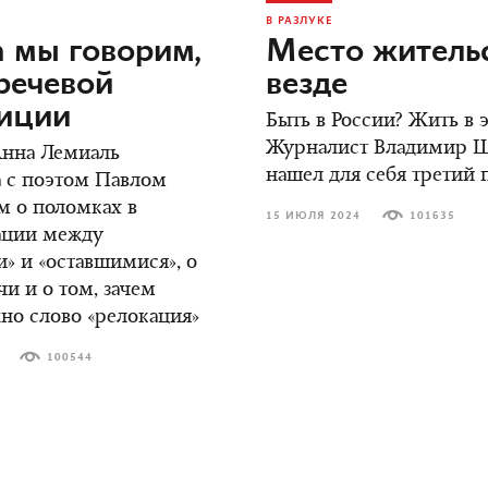
В РАЗЛУКЕ
 мы говорим,
Место жительс
речевой
везде
зиции
Быть в России? Жить в
Журналист Владимир 
Анна Лемиаль
нашел для себя третий 
 с поэтом Павлом
м о поломках в
15 ИЮЛЯ 2024
101635
ции между
» и «оставшимися», о
чи и о том, зачем
но слово «релокация»
100544