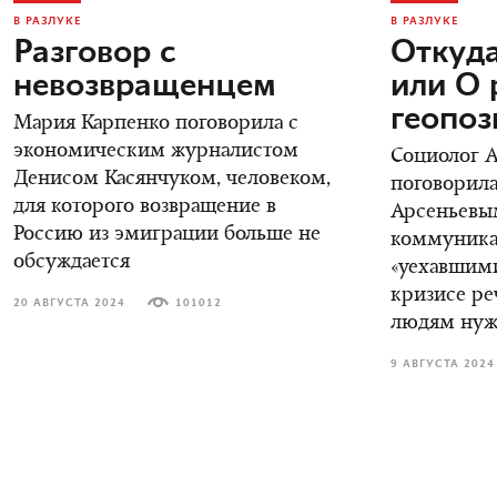
В РАЗЛУКЕ
В РАЗЛУКЕ
Разговор с
Откуда
невозвращенцем
или О 
геопо
Мария Карпенко поговорила с
экономическим журналистом
Социолог 
Денисом Касянчуком, человеком,
поговорила
для которого возвращение в
Арсеньевы
Россию из эмиграции больше не
коммуника
обсуждается
«уехавшими
кризисе ре
20 АВГУСТА 2024
101012
людям нуж
9 АВГУСТА 2024