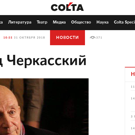
ка
Литература
Театр
Медиа
Общество
Наука
Colta Speci
НОВОСТИ
10:55
31 ОКТЯБРЯ 2018
371
 Черкасский
Н
11
14
3 
14