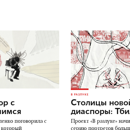
В РАЗЛУКЕ
ор c
Столицы ново
шимся
диаспоры: Тб
енко поговорила с
Проект «В разлуке» нач
 который
серию портретов боль