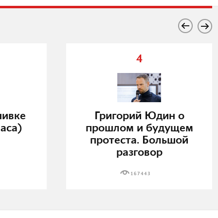
4
нивке
Григорий Юдин о
аса)
прошлом и будущем
протеста. Большой
разговор
167443