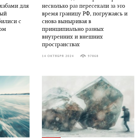
 хабами для
несколько раз пересекали за это
вый
время границу РФ, погружаясь и
билиси с
снова выныривая в
ом
принципиально разных
внутренних и внешних
пространствах
14 ОКТЯБРЯ 2024
97868