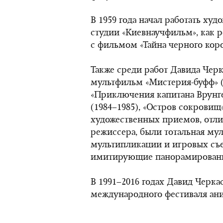
В 1959 года начал работать х
студии «Киевнаучфильм», как р
с фильмом «Тайна черного коро
Также среди работ Давида Чер
мультфильм «Мистерия-буфф» (
«Приключения капитана Врунге
(1984–1985), «Остров сокровищ»
художественных приемов, отли
режиссера, были тотальная му
мультипликации и игровых съе
имитирующие панорамировани
В 1991–2016 годах Давид Черк
международного фестиваля ан