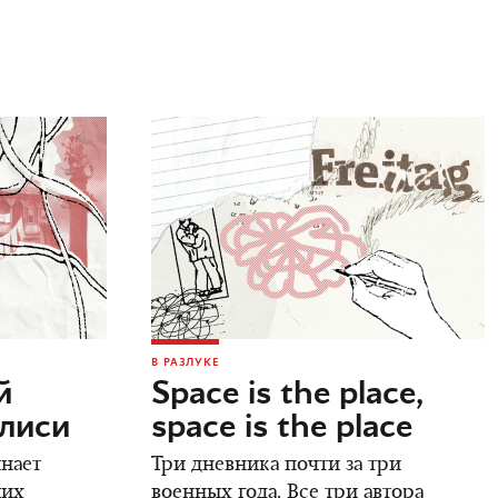
В РАЗЛУКЕ
й
Space is the place,
илиси
space is the place
инает
Три дневника почти за три
ших
военных года. Все три автора