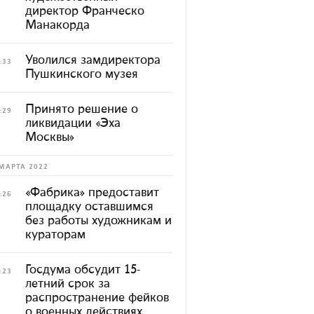
директор Франческо
Манакорда
Уволился замдиректора
:33
Пушкинского музея
Принято решение о
:29
ликвидации «Эха
Москвы»
МАРТА 2022
«Фабрика» предоставит
:26
площадку оставшимся
без работы художникам и
кураторам
Госдума обсудит 15-
:23
летний срок за
распространение фейков
о военных действиях