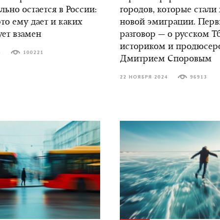
ьно остается в России:
городов, которые стали
это ему дает и каких
новой эмиграции. Пер
ует взамен
разговор — о русском Т
историком и продюсер
4
100221
Дмитрием Споровым
22 НОЯБРЯ 2024
96913