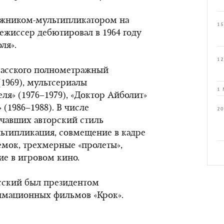
удожником-мультипликатором на
15
ежиссер дебютировал в 1964 году
ля».
12
касского полнометражный
1969), мультсериалы
1 
ля» (1976–1979), «Доктор Айболит»
 (1986–1988). В числе
20
чавших авторский стиль
льтипликация, совмещение в кадре
мок, трехмерные «пролеты»,
е в игровом кино.
асский был президентом
имационных фильмов «Крок».