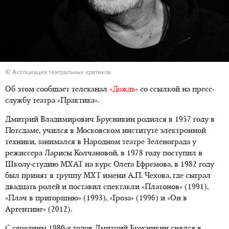
© Ассоциация театральных критиков
Об этом сообщает телеканал
«Дождь»
со ссылкой на пресс-
службу театра «Практика».
Дмитрий Владимирович Брусникин родился в 1957 году в
Потсдаме, учился в Московском институте электронной
техники, занимался в Народном театре Зеленограда у
режиссера Ларисы Колчановой, в 1978 году поступил в
Школу-студию МХАТ на курс Олега Ефремова, в 1982 году
был принят в труппу МХТ имени А.П. Чехова, где сыграл
двадцать ролей и поставил спектакли «Платонов» (1991),
«Плач в пригоршню» (1993), «Гроза» (1996) и «Он в
Аргентине» (2012).
С середины 1980-х годов Дмитрий Брусникин снялся в