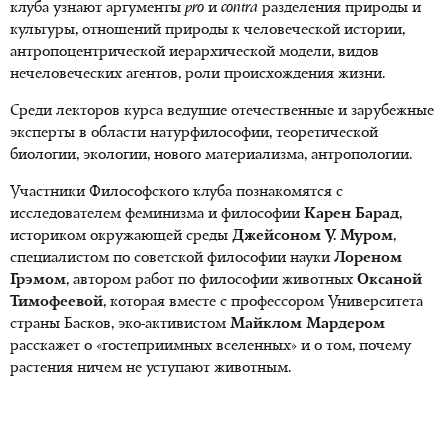
клуба узнают аргументы
pro
и
contra
разделения природы и
культуры, отношений природы к человеческой истории,
антропоцентрической иерархической модели, видов
нечеловеческих агентов, роли происхождения жизни.
Среди лекторов курса ведущие отечественные и зарубежные
эксперты в области натурфилософии, теоретической
биологии, экологии, нового материализма, антропологии.
Участники Философского клуба познакомятся с
исследователем феминизма и философии
Карен Барад
,
историком окружающей среды
Джейсоном У. Муром
,
специалистом по советской философии науки
Лореном
Грэмом
, автором работ по философии животных
Оксаной
Тимофеевой
, которая вместе с профессором Университета
страны Басков, эко-активистом
Майклом Мардером
расскажет о «гостеприимных вселенных» и о том, почему
растения ничем не уступают животным.