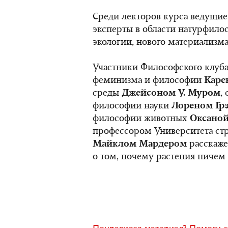
Среди лекторов курса ведущие
эксперты в области натурфило
экологии, нового материализма
Участники Философского клуба
феминизма и философии
Каре
среды
Джейсоном У. Муром
,
философии науки
Лореном Гр
философии животных
Оксано
профессором Университета стр
Майклом Мардером
расскаже
о том, почему растения ничем