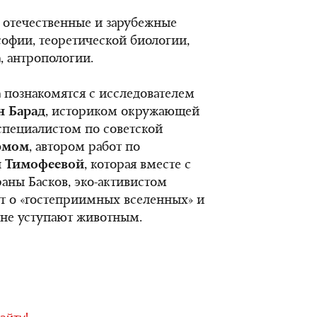
 отечественные и зарубежные
софии, теоретической биологии,
, антропологии.
 познакомятся с исследователем
н Барад
, историком окружающей
 специалистом по советской
эмом
, автором работ по
й Тимофеевой
, которая вместе с
аны Басков, эко-активистом
т о «гостеприимных вселенных» и
 не уступают животным.