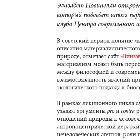
Элизабет Повинелли открое
который подведет итоги пер
клуба Центра современного и
В советский период понятие «д
описания материалистического
природе, отмечает сайт
«Винза
материализм может быть пере
между философией и современн
взаимосвязанность явлений пр
экологического подхода к биос
В рамках лекционного цикла с
узнают аргументы
pro
и
contra
р
отношений природы к человеч
антропоцентрической иерархи
нечеловеческих агентов, роли