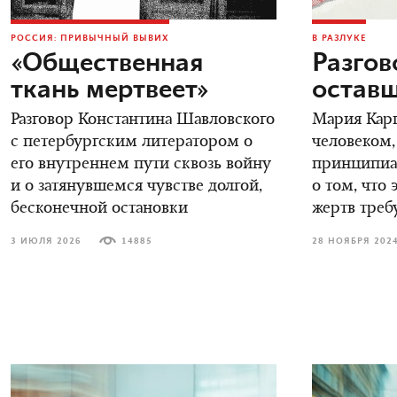
РОССИЯ: ПРИВЫЧНЫЙ ВЫВИХ
В РАЗЛУКЕ
«Общественная
Разгов
ткань мертвеет»
остав
Разговор Константина Шавловского
Мария Карп
с петербургским литератором о
человеком,
его внутреннем пути сквозь войну
принципиал
и о затянувшемся чувстве долгой,
о том, что 
бесконечной остановки
жертв треб
3 ИЮЛЯ 2026
14885
28 НОЯБРЯ 202