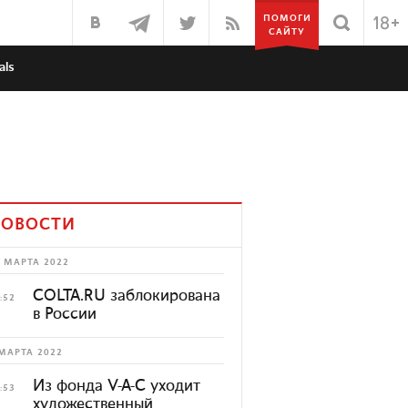
ПОМОГИ
САЙТУ
als
ОВОСТИ
 МАРТА 2022
COLTA.RU заблокирована
:52
в России
МАРТА 2022
Из фонда V-A-C уходит
:53
художественный