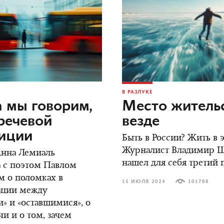
В РАЗЛУКЕ
 мы говорим,
Место жительс
речевой
везде
зиции
Быть в России? Жить в
Журналист Владимир 
Анна Лемиаль
нашел для себя третий 
 с поэтом Павлом
м о поломках в
15 ИЮЛЯ 2024
101788
ции между
» и «оставшимися», о
чи и о том, зачем