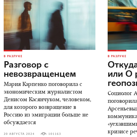
В РАЗЛУКЕ
В РАЗЛУКЕ
Разговор с
Откуда
невозвращенцем
или О 
геопо
Мария Карпенко поговорила с
экономическим журналистом
Социолог 
Денисом Касянчуком, человеком,
поговорила
для которого возвращение в
Арсеньевы
Россию из эмиграции больше не
коммуника
обсуждается
«уехавшими
кризисе ре
20 АВГУСТА 2024
101163