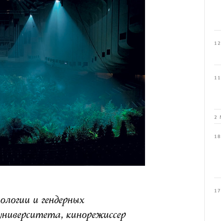
12
11
2 
18
17
ологии и гендерных
университета, кинорежиссер