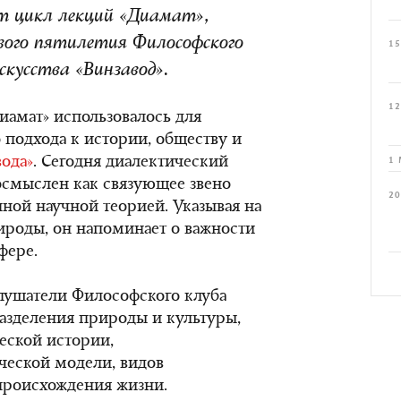
т цикл лекций «Диамат»,
вого пятилетия Философского
15
скусства «Винзавод».
12
иамат» использовалось для
 подхода к истории, обществу и
вода»
. Сегодня диалектический
1 
осмыслен как связующее звено
20
ой научной теорией. Указывая на
ироды, он напоминает о важности
фере.
лушатели Философского клуба
азделения природы и культуры,
еской истории,
ческой модели, видов
 происхождения жизни.