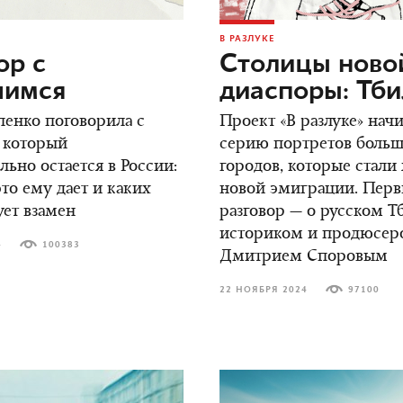
В РАЗЛУКЕ
ор c
Столицы ново
шимся
диаспоры: Тб
енко поговорила с
Проект «В разлуке» нач
 который
серию портретов боль
ьно остается в России:
городов, которые стали
это ему дает и каких
новой эмиграции. Пер
ует взамен
разговор — о русском Т
историком и продюсер
4
100383
Дмитрием Споровым
22 НОЯБРЯ 2024
97100