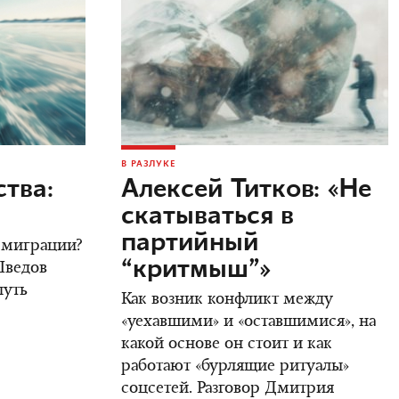
В РАЗЛУКЕ
тва:
Алексей Титков: «Не
скатываться в
партийный
 эмиграции?
“критмыш”»
Шведов
путь
Как возник конфликт между
«уехавшими» и «оставшимися», на
какой основе он стоит и как
работают «бурлящие ритуалы»
соцсетей. Разговор Дмитрия