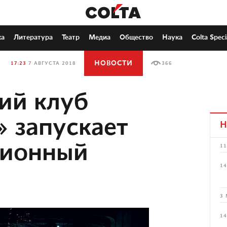
ка
Литература
Театр
Медиа
Общество
Наука
Colta Speci
НОВОСТИ
17:23
7 АВГУСТА 2018
366
ий клуб
» запускает
Н
ционный
11
14
3 
14