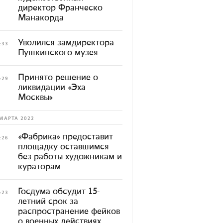
директор Франческо
Манакорда
Уволился замдиректора
:33
Пушкинского музея
Принято решение о
:29
ликвидации «Эха
Москвы»
МАРТА 2022
«Фабрика» предоставит
:26
площадку оставшимся
без работы художникам и
кураторам
Госдума обсудит 15-
:23
летний срок за
распространение фейков
о военных действиях