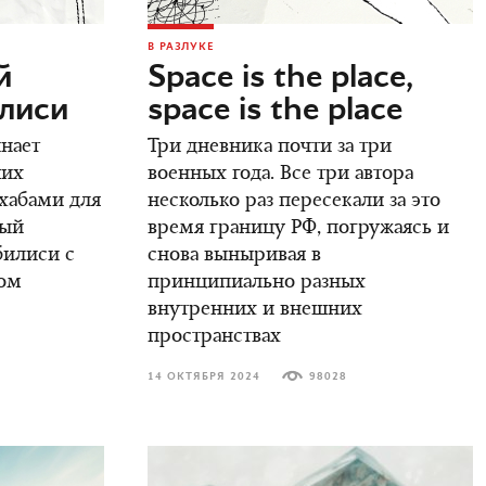
В РАЗЛУКЕ
й
Space is the place,
илиси
space is the place
инает
Три дневника почти за три
ших
военных года. Все три автора
 хабами для
несколько раз пересекали за это
вый
время границу РФ, погружаясь и
билиси с
снова выныривая в
ом
принципиально разных
внутренних и внешних
пространствах
14 ОКТЯБРЯ 2024
98028