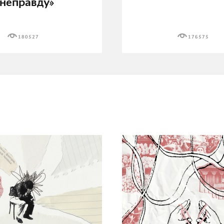
неправду»
180527
176575