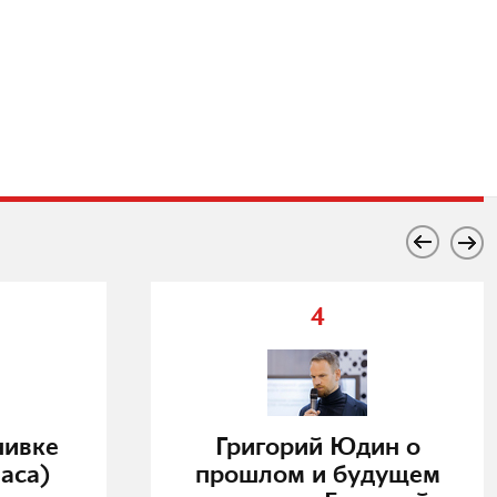
4
нивке
Григорий Юдин о
аса)
прошлом и будущем