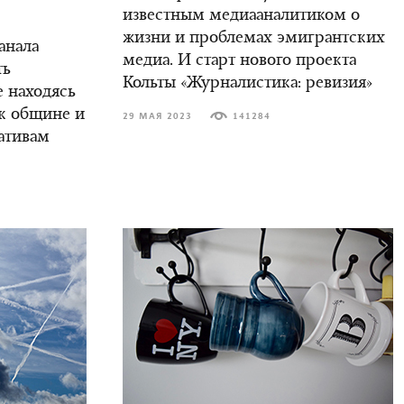
известным медиааналитиком о
жизни и проблемах эмигрантских
анала
медиа. И старт нового проекта
ть
Кольты «Журналистика: ревизия»
е находясь
ак общине и
29 МАЯ 2023
141284
ативам