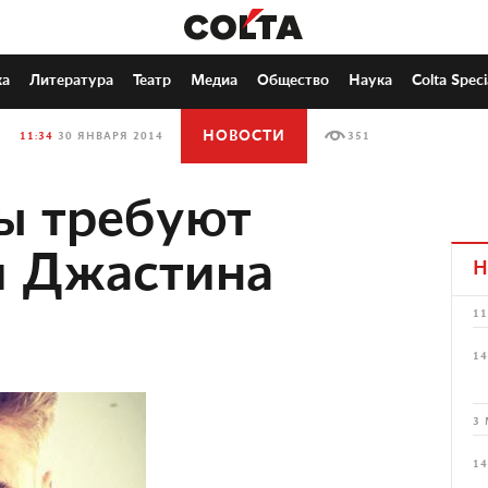
ка
Литература
Театр
Медиа
Общество
Наука
Colta Speci
НОВОСТИ
11:34
30 ЯНВАРЯ 2014
351
ы требуют
и Джастина
Н
11
14
3 
14