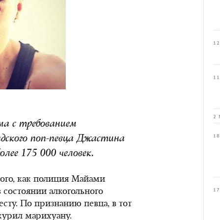
12
11
2 
ма с требованием
18
дского поп-певца Джастина
олее 175 000 человек.
того, как полиция Майами
в состоянии алкогольного
17
сту. По признанию певца, в тот
 курил марихуану.