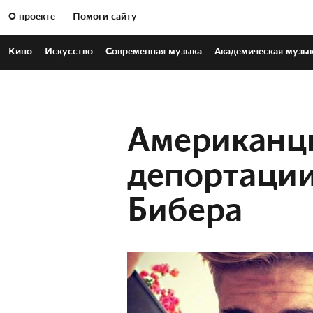
О проекте
Помоги сайту
Кино
Искусство
Современная
музыка
Академическая
музы
Американц
депортаци
Бибера