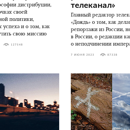
телеканал»
ософии дистрибуции,
чках своей
Главный редактор телек
ной политики,
«Дождь» о том, как дела
 успеха и о том, как
репортажи из России, н
утить свою миссию
в России, о редакции к
о неподчинении импер
127548
7 ИЮНЯ 2023
87338