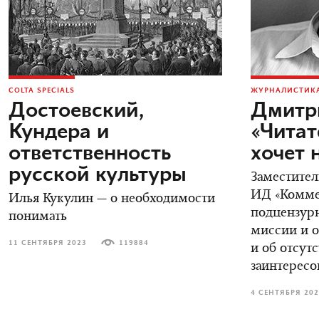
COLTA SPECIALS
ЖУРНАЛИСТИКА
Достоевский,
Дмитр
Кундера и
«Читат
ответственность
хочет 
русской культуры
Заместител
ИД «Коммер
Илья Кукулин — о необходимости
подцензурн
понимать
миссии и о
11 СЕНТЯБРЯ 2023
119884
и об отсут
заинтересо
4 СЕНТЯБРЯ 20