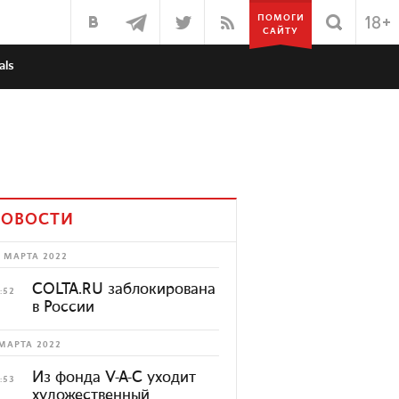
ПОМОГИ
САЙТУ
als
ОВОСТИ
 МАРТА 2022
COLTA.RU заблокирована
:52
в России
МАРТА 2022
Из фонда V-A-C уходит
:53
художественный