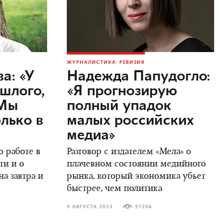
ЖУРНАЛИСТИКА: РЕВИЗИЯ
а: «У
Надежда Папудогло:
ошлого,
«Я прогнозирую
 Мы
полный упадок
лько в
малых российских
медиа»
 работе в
Разговор с издателем «Мела» о
ти и о
плачевном состоянии медийного
а завтра и
рынка, который экономика убьет
быстрее, чем политика
9 АВГУСТА 2023
97206