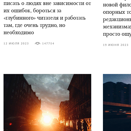
писать о людях вне зависимости от
новой фил
их ошибок, бороться за
опорных то
«глубинного» читателя и работать
редакцион
там, где очень трудно, но
механизмах
необходимо
просто ощ
12 ИЮЛЯ 2023
147754
19 ИЮНЯ 2023