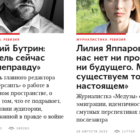
: РЕВИЗИЯ
ЖУРНАЛИСТИКА: РЕВИЗИЯ
ий Бутрин:
Лилия Яппаров
ель сейчас
нас нет ни пр
неправду»
ни будущего.
существуем то
ь главного редактора
настоящем»
сантъ» о работе в
ом пространстве, о
Журналистка «Медузы» о
 том, что ее подрывает,
эмиграции, идентичнос
ствии аудитории,
смутных перспективах н
ванной в правде о войне
послезавтра
23
180283
28 АВГУСТА 2023
117750