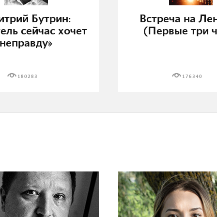
трий Бутрин:
Встреча на Ле
ель сейчас хочет
(Первые три ч
неправду»
180283
176340