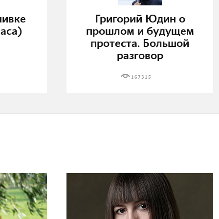
нивке
Григорий Юдин о
аса)
прошлом и будущем
протеста. Большой
разговор
167315