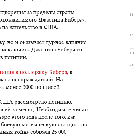
дворения за пределы страны
15
аркозависимого Джастина Бибера»,
а на жительство в США.
12
ву, но и оказывает дурное влияние
м исключить Джастина Бибера из
1 
 в петиции.
20
тиция в поддержку Бибера
, в
вана несправедливой. На
ит менее 3000 подписей.
о США рассмотрело петицию,
писей за месяц. Необходимое число
ре этого года после того, как
ь боевую космическую станцию по
здных войн» собрала 25 000