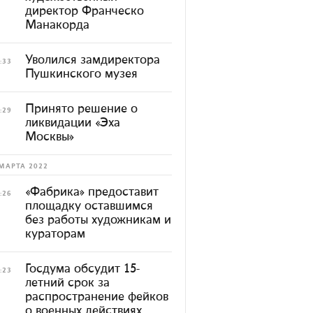
директор Франческо
Манакорда
Уволился замдиректора
:33
Пушкинского музея
Принято решение о
:29
ликвидации «Эха
Москвы»
МАРТА 2022
«Фабрика» предоставит
:26
площадку оставшимся
без работы художникам и
кураторам
Госдума обсудит 15-
:23
летний срок за
распространение фейков
о военных действиях