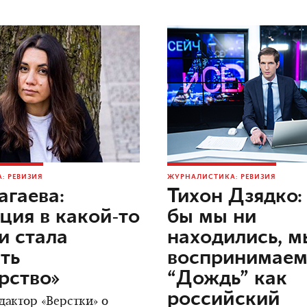
: РЕВИЗИЯ
ЖУРНАЛИСТИКА: РЕВИЗИЯ
агаева:
Тихон Дзядко: 
ция в какой-то
бы мы ни
и стала
находились, м
ть
воспринимае
рство»
“Дождь” как
российский
дактор «Верстки» о