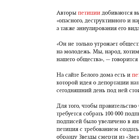
Авторы
петиции
добиваются вы
«опасного, деструктивного и н
а также аннулирования его вид
«Он не только угрожает общест
на молодежь. Мы, народ, хоти
нашего общества», — говорится
На сайте Белого дома есть и
пе
которой идея о депортации наз
сегодняшний день под ней сто
Для того, чтобы правительств
требуется собрать 100 000 под
подписей было увеличено в янва
петиция с требованием создат
образцу Звезды смерти из «Зве