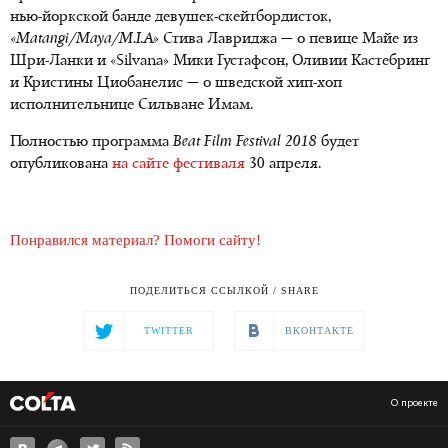
нью-йоркской банде девушек-скейтбордисток,
«Matangi/Maya/M.I.A»
Стива Лавриджа — о певице Майе из
Шри-Ланки и «Silvana» Мики Густафсон, Оливии Кастебринг
и Кристины Циобанелис — о шведской хип-хоп
исполнительнице Сильване Имам.
Полностью программа
Beat Film Festival 2018
будет
опубликована
на сайте фестиваля
30 апреля.
Понравился материал? Помоги сайту!
ПОДЕЛИТЬСЯ ССЫЛКОЙ / SHARE
TWITTER
ВКОНТАКТЕ
О проекте