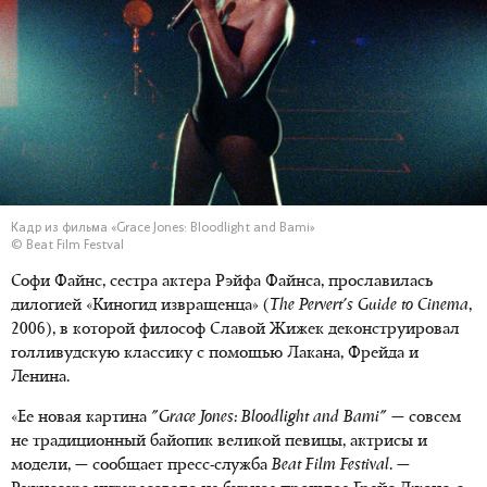
Кадр из фильма «Grace Jones: Bloodlight and Bami»
© Beat Film Festval
Софи Файнс, сестра актера Рэйфа Файнса, прославилась
дилогией «Киногид извращенца» (
The Pervert's Guide to Cinema
,
2006), в которой философ Славой Жижек деконструировал
голливудскую классику с помощью Лакана, Фрейда и
Ленина.
«Ее новая картина
"Grace Jones: Bloodlight and Bami"
— совсем
не традиционный байопик великой певицы, актрисы и
модели, — сообщает пресс-служба
Beat Film Festival
. —