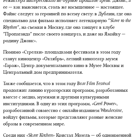
Режиссера интересовало не бурное прошлое Грейс Джонс, а
ее — как выясняется, столь же насыщенное — настоящее.
Файнс следует за героиней по всему свету: в Дублин, где она
специально для фильма исполняет легендарную
"Slave to the
Rhythm"
, на съемки в Москву, где она танцует в клубе
"Пропаганда" после своего концерта, и даже на Ямайку —
родину Джонс».
Помимо «Стрелки» площадками фестиваля в этом году
станут киноцентр «Октябрь», летний кинотеатр музея
«Гараж», Центр документального кино в Музее Москвы и
Центральный дом предпринимателя.
Также сообщается, что в этом году
Beat Film Festival
продолжит линию кураторских программ, разработанных
вместе с медиа, музеями и другими культурными
институциями. В одну из этих программ,
«Grrrl Power»
,
разработанной совместно с онлайн-изданием
Wonderzine
,
войдут фильмы, которые представляют разные женские
образы в современном мире.
Среди них
«Skate Kitchen»
Кристал Мозель — об одноименной