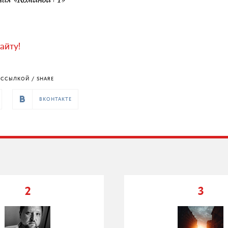
ния «Команда+1»
айту!
ССЫЛКОЙ / SHARE
ВКОНТАКТЕ
2
3