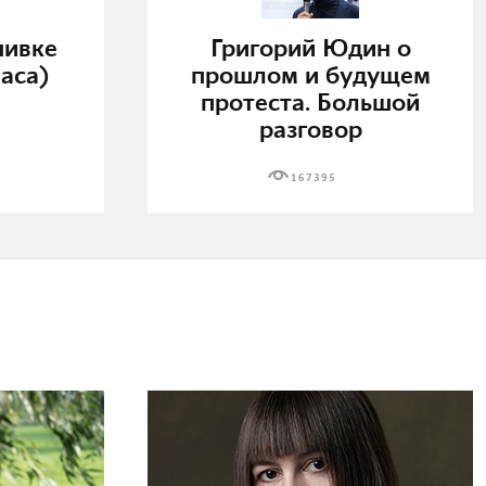
нивке
Григорий Юдин о
аса)
прошлом и будущем
протеста. Большой
разговор
167395