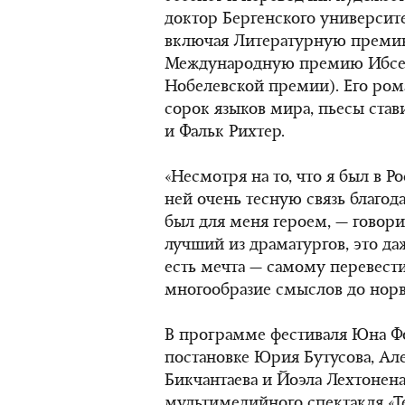
доктор Бергенского университет
включая Литературную премию
Международную премию Ибсен
Нобелевской премии). Его ром
сорок языков мира, пьесы ста
и Фальк Рихтер.
«Несмотря на то, что я был в Ро
ней очень тесную связь благод
был для меня героем, — говори
лучший из драматургов, это д
есть мечта — самому перевести
многообразие смыслов до норв
В программе фестиваля Юна Фо
постановке Юрия Бутусова, Ал
Бикчантаева и Йоэла Лехтонена
мультимедийного спектакля «Т