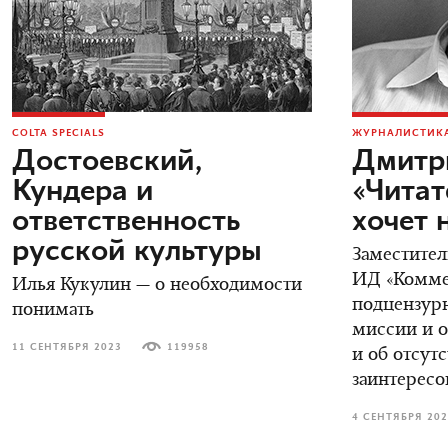
COLTA SPECIALS
ЖУРНАЛИСТИКА
Достоевский,
Дмитр
Кундера и
«Читат
ответственность
хочет 
русской культуры
Заместител
ИД «Коммер
Илья Кукулин — о необходимости
подцензурн
понимать
миссии и о
11 СЕНТЯБРЯ 2023
119958
и об отсут
заинтересо
4 СЕНТЯБРЯ 20