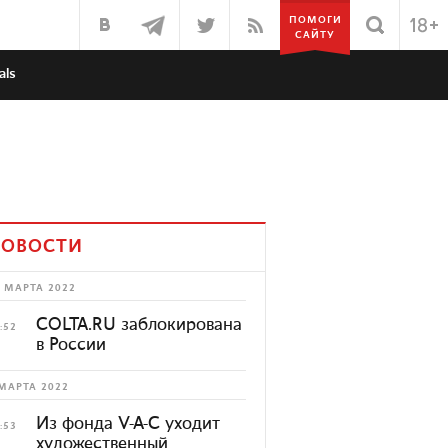
ПОМОГИ
САЙТУ
als
ОВОСТИ
 МАРТА 2022
COLTA.RU заблокирована
:52
в России
МАРТА 2022
Из фонда V-A-C уходит
:53
художественный