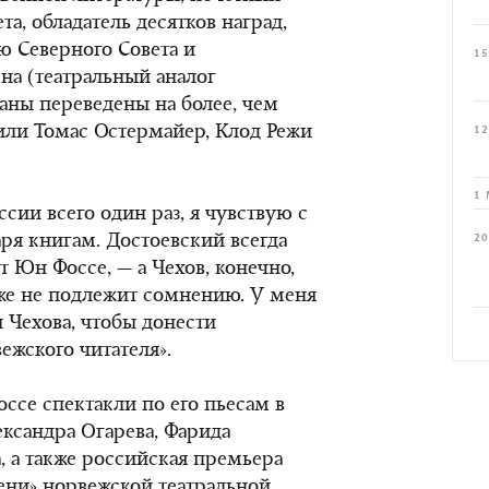
а, обладатель десятков наград,
 Северного Совета и
15
а (театральный аналог
аны переведены на более, чем
вили Томас Остермайер, Клод Режи
12
1 
ссии всего один раз, я чувствую с
аря книгам. Достоевский всегда
20
т Юн Фоссе, — а Чехов, конечно,
аже не подлежит сомнению. У меня
 Чехова, чтобы донести
ежского читателя».
ссе спектакли по его пьесам в
ександра Огарева, Фарида
, а также российская премьера
ени» норвежской театральной