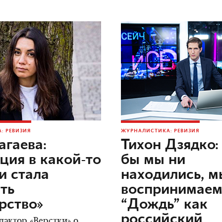
: РЕВИЗИЯ
ЖУРНАЛИСТИКА: РЕВИЗИЯ
агаева:
Тихон Дзядко: 
ция в какой-то
бы мы ни
и стала
находились, м
ть
воспринимае
рство»
“Дождь” как
российский
дактор «Верстки» о