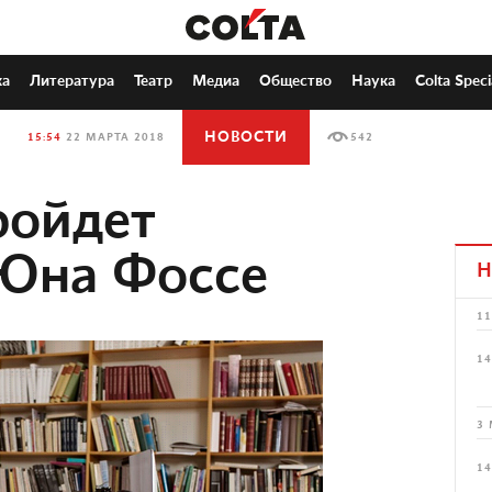
ка
Литература
Театр
Медиа
Общество
Наука
Colta Speci
НОВОСТИ
15:54
22 МАРТА 2018
542
ройдет
 Юна Фоссе
Н
11
14
3 
14