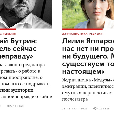
: РЕВИЗИЯ
ЖУРНАЛИСТИКА: РЕВИЗИЯ
ий Бутрин:
Лилия Яппаров
ель сейчас
нас нет ни пр
неправду»
ни будущего.
существуем то
ь главного редактора
настоящем»
сантъ» о работе в
ом пространстве, о
Журналистка «Медузы» о
 том, что ее подрывает,
эмиграции, идентичнос
ствии аудитории,
смутных перспективах н
ванной в правде о войне
послезавтра
23
180363
28 АВГУСТА 2023
117825