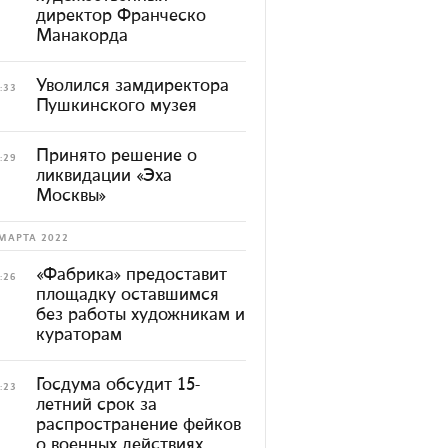
директор Франческо
Манакорда
Уволился замдиректора
:33
Пушкинского музея
Принято решение о
:29
ликвидации «Эха
Москвы»
МАРТА 2022
«Фабрика» предоставит
:26
площадку оставшимся
без работы художникам и
кураторам
Госдума обсудит 15-
:23
летний срок за
распространение фейков
о военных действиях