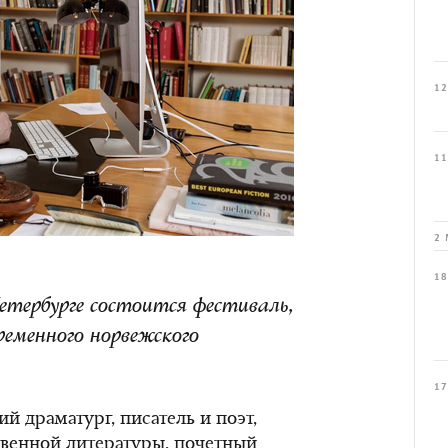
12
11
2 
18
Петербурге состоится фестиваль,
ременного норвежского
17
й драматург, писатель и поэт,
твенной литературы, почетный