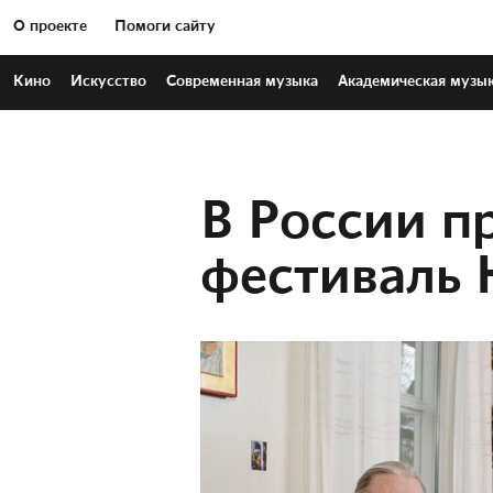
О проекте
Помоги сайту
Кино
Искусство
Современная
музыка
Академическая
музы
В России п
фестиваль