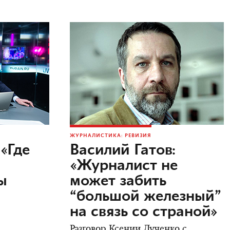
ЖУРНАЛИСТИКА: РЕВИЗИЯ
«Где
Василий Гатов:
«Журналист не
ы
может забить
м
“большой железный”
на связь со страной»
Разговор Ксении Лученко с