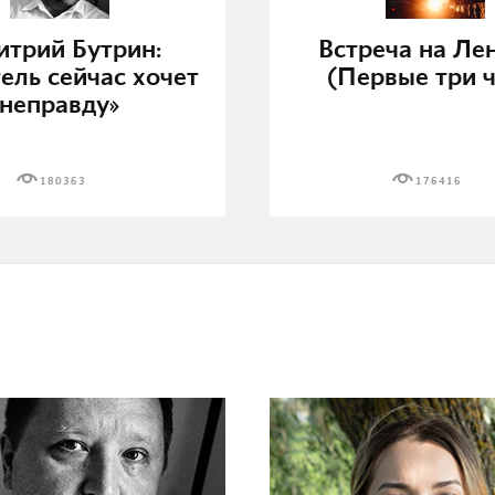
трий Бутрин:
Встреча на Ле
ель сейчас хочет
(Первые три ч
неправду»
180363
176416