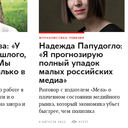
ЖУРНАЛИСТИКА: РЕВИЗИЯ
а: «У
Надежда Папудогло:
ошлого,
«Я прогнозирую
 Мы
полный упадок
лько в
малых российских
медиа»
 работе в
Разговор с издателем «Мела» о
ти и о
плачевном состоянии медийного
а завтра и
рынка, который экономика убьет
быстрее, чем политика
9 АВГУСТА 2023
97277