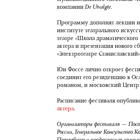
компании
De Utvalgte
.
Программу дополнят лекции и
институте театрального искусс
театре «Школа драматического
актера и презентация нового с
«Электротеатре Станиславский»
Юн Фоссе лично откроет фести
соединит его резиденцию в Осл
романом, и московский Центр
Расписание фестиваля опубли
актера
.
Организаторы фестиваля — Посол
России, Генеральное Консульство 