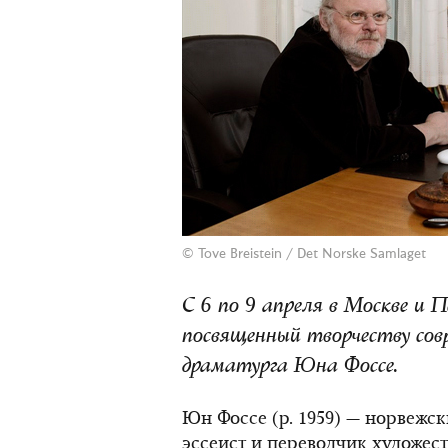
© Tove Breistein / Det Norske Samlaget
С 6 по 9 апреля в Москве и 
посвященный творчеству сов
драматурга Юна Фоссе.
Юн Фоссе (р. 1959) — норвежски
эссеист и переводчик художес