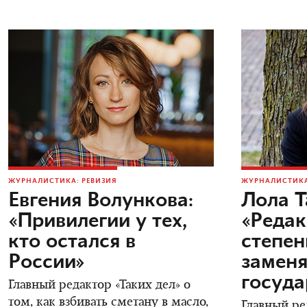
ЖУРНАЛИСТИКА: РЕВИЗИЯ
ЖУРНАЛИСТИКА
Евгения Волункова:
Лола Т
«Привилегии у тех,
«Редак
кто остался в
степен
России»
заменя
госуда
Главный редактор «Таких дел» о
том, как взбивать сметану в масло,
Главный ре