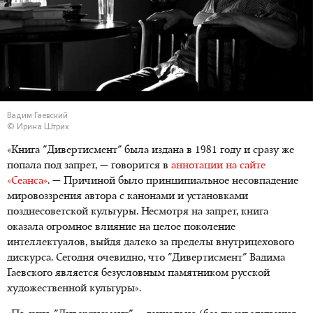
Вадим Гаевский
© Ирина Штрих
«Книга "Дивертисмент" была издана в 1981 году и сразу же
попала под запрет, — говорится в
аннотации на сайте
«Сеанса»
. — Причиной было принципиальное несовпадение
мировоззрения автора с канонами и установками
позднесоветской культуры. Несмотря на запрет, книга
оказала огромное влияние на целое поколение
интеллектуалов, выйдя далеко за пределы внутрицехового
дискурса. Сегодня очевидно, что "Дивертисмент" Вадима
Гаевского является безусловным памятником русской
художественной культуры».