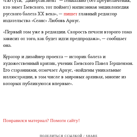
«По сути, "Дивертисмент" — гениально (без преувеличения,
кто знает Гаевского, тот поймет) написанная энциклопедия
русского балета ХХ века», —
пишет
главный редактор
издательства «Сеанс» Любовь Аркус.
«Первый том уже в редакции. Скорость печати второго тома
зависит от того, как будет идти предпродажа», — сообщает
она.
Куратор и дизайнер проекта — историк балета и
художественный критик, ученик Гаевского Павел Гершензон.
Его стараниями, отмечает Аркус, «найдены уникальные
иллюстрации, в том числе в мировых архивах, многие из
которых публикуются впервые».
Понравился материал? Помоги сайту!
ПОДЕЛИТЬСЯ ССЫЛКОЙ / SHARE