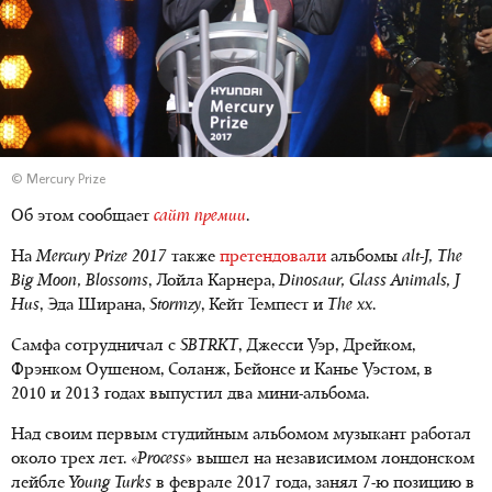
© Mercury Prize
Об этом сообщает
сайт премии
.
На
Mercury Prize 2017
также
претендовали
альбомы
alt-J, The
Big Moon, Blossoms
, Лойла Карнера,
Dinosaur, Glass Animals, J
Hus
, Эда Ширана,
Stormzy
, Кейт Темпест и
The xx
.
Самфа сотрудничал с
SBTRKT
, Джесси Уэр, Дрейком,
Фрэнком Оушеном, Соланж, Бейонсе и Канье Уэстом, в
2010 и 2013 годах выпустил два мини-альбома.
Над своим первым студийным альбомом музыкант работал
около трех лет.
«Process»
вышел на независимом лондонском
лейбле
Young Turks
в феврале 2017 года, занял 7-ю позицию в